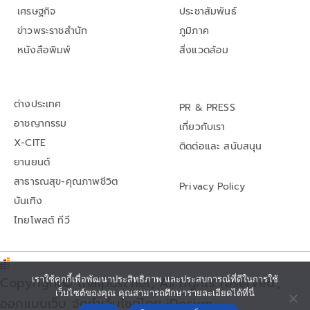
เศรษฐกิจ
ประชาสัมพันธ์
ข่าวพระราชสำนัก
ภูมิภาค
หนังสือพิมพ์
สิ่งแวดล้อม
ต่างประเทศ
PR & PRESS
อาชญากรรม
เกี่ยวกับเรา
X-CITE
ติดต่อและ สนับสนุน
ยานยนต์
สาธารณสุข-คุณภาพชีวิต
Privacy Policy
บันเทิง
ไทยโพสต์ ทีวี
Copyright© thaipost.net, All rights reserved.,
เราใช้คุกกี้เพื่อพัฒนาประสิทธิภาพ และประสบการณ์ที่ดีในการใช้
เว็บไซต์ของคุณ คุณสามารถศึกษารายละเอียดได้ที่นี่
ออกแบบเว็บ จัดทำเว็บไซต์โดย iDesign