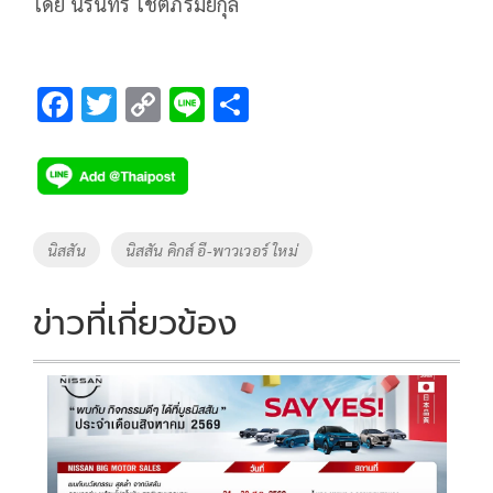
โดย นรินทร โชติภิรมย์กุล
F
T
C
Li
S
ac
wi
o
n
h
e
tt
p
e
ar
b
er
y
e
o
Li
Tags
นิสสัน
นิสสัน คิกส์ อี‑พาวเวอร์ ใหม่
o
n
k
k
ข่าวที่เกี่ยวข้อง