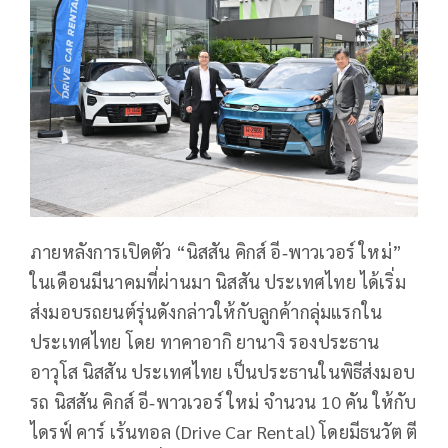
ภายหลังการเปิดตัว “นิสสัน คิกส์ อี‑พาวเวอร์ ใหม่”
ในเดือนมีนาคมที่ผ่านมา นิสสัน ประเทศไทย ได้เริ่ม
ส่งมอบรถยนต์รุ่นดังกล่าวให้กับลูกค้ากลุ่มแรกใน
ประเทศไทย โดย ทาคาอากิ ยานางิ รองประธาน
อาวุโส นิสสัน ประเทศไทย เป็นประธานในพิธีส่งมอบ
รถ นิสสัน คิกส์ อี‑พาวเวอร์ ใหม่ จำนวน 10 คัน ให้กับ
ไดรฟ์ คาร์ เร้นทอล (Drive Car Rental) โดยมีธนวัต ตี