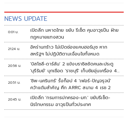
NEWS UPDATE
เปิดลึก มหาดไทย ขยับ รีเซ็ต คุมอาวุธปืน ฝ่าย
0:01 น.
กฎหมายแทงสวน
อิหร่านกร้าว ไม่เปิดช่องแคบฮอร์มุซ หาก
21:24 น.
สหรัฐฯ ไม่ปฏิบัติตามเงื่อนไขทั้งหมด
'บิสโซลี-ดาร์ลัน' 2 แข้งบราซิลซัดคนละประตู
20:56 น.
'บุรีรัมย์' บุกเชือด 'ราชบุรี' เก็บชัยอุ่นเครื่อง 4
นัดรวด
'ชิพ-นครินทร์' รั้งท็อป 4 'เฟอร์-ปัญจรุจน์'
20:51 น.
คว้าแต้มสำคัญ ศึก ARRC สนาม 4 เรซ 2
เปิดลึก 'กรมการปกครอง-มท.' ขยับรีเซ็ต-
20:45 น.
นิรโทษกรรม อาวุธปืนทั่วประเทศ