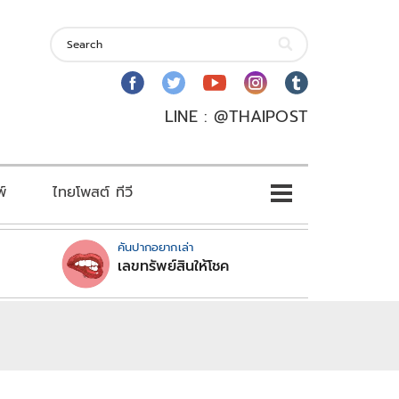
LINE : @THAIPOST
พ์
ไทยโพสต์ ทีวี
คันปากอยากเล่า
เลขทรัพย์สินให้โชค