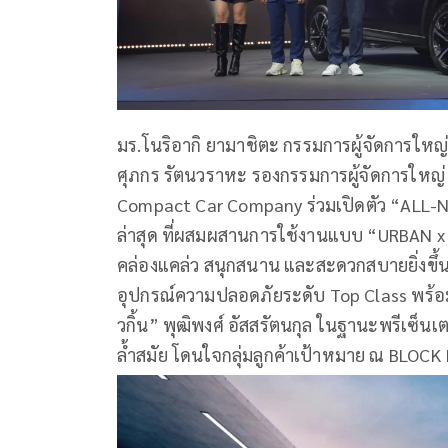
มร.โนริอากิ ยามาชิตะ กรรมการผู้จัดการใหญ
ศุภกร รัตนวราหะ รองกรรมการผู้จัดการใหญ่
Compact Car Company ร่วมเปิดตัว “ALL-
ล่าสุด ที่ผสมผสานการใช้งานแบบ “URBAN x
คล่องแคล่ว สนุกสนาน และสะดวกสบายยิ่งขึ
อุปกรณ์ความปลอดภัยระดับ Top Class พร้อมเปิ
วกิ้น” พุฒิพงศ์ อัสสรัตนกุล ในฐานะพรีเซ็นเ
ล้ำสมัย โดนใจกลุ่มลูกค้าเป้าหมาย ณ BLOCK