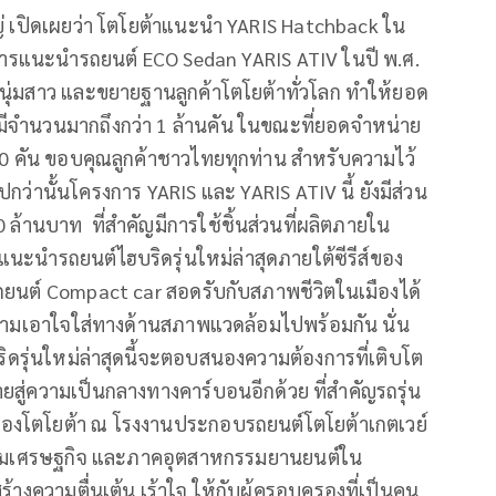
ญ่ เปิดเผยว่า โตโยต้าแนะนำ YARIS Hatchback ใน
นการแนะนำรถยนต์ ECO Sedan YARIS ATIV ในปี พ.ศ.
หนุ่มสาว และขยายฐานลูกค้าโตโยต้าทั่วโลก ทำให้ยอด
ีจำนวนมากถึงกว่า 1 ล้านคัน ในขณะที่ยอดจำหน่าย
00 คัน ขอบคุณลูกค้าชาวไทยทุกท่าน สำหรับความไว้
ปกว่านั้นโครงการ YARIS และ YARIS ATIV นี้ ยังมีส่วน
ล้านบาท ที่สำคัญมีการใช้ชิ้นส่วนที่ผลิตภายใน
ะแนะนำรถยนต์ไฮบริดรุ่นใหม่ล่าสุดภายใต้ซีรีส์ของ
ยนต์ Compact car สอดรับกับสภาพชีวิตในเมืองได้
ความเอาใจใส่ทางด้านสภาพแวดล้อมไปพร้อมกัน นั่น
ดรุ่นใหม่ล่าสุดนี้จะตอบสนองความต้องการที่เติบโต
ยสู่ความเป็นกลางทางคาร์บอนอีกด้วย ที่สำคัญรถรุ่น
องโตโยต้า ณ โรงงานประกอบรถยนต์โตโยต้าเกตเวย์
เสริมเศรษฐกิจ และภาคอุตสาหกรรมยานยนต์ใน
างความตื่นเต้น เร้าใจ ให้กับผู้ครอบครองที่เป็นคน