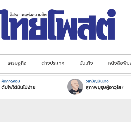
เศรษฐกิจ
ต่างประเทศ
บันเทิง
หนังสือพิม
ผักกาดหอม
วิสามัญบันเทิง
ดับไฟใต้มันไม่ง่าย
สุภาพบุรุษผู้อาวุโส?