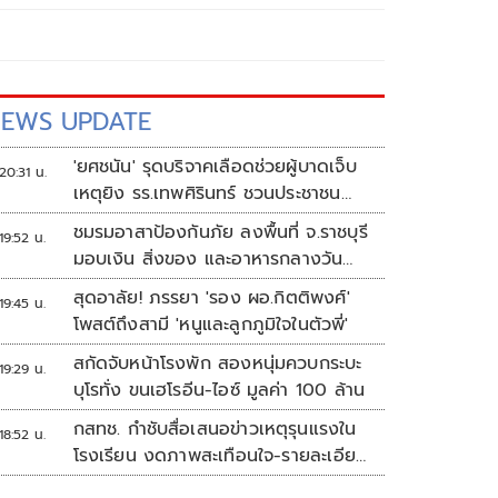
EWS UPDATE
'ยศชนัน' รุดบริจาคเลือดช่วยผู้บาดเจ็บ
20:31 น.
เหตุยิง รร.เทพศิรินทร์ ชวนประชาชน
ร่วมบริจาค
ชมรมอาสาป้องกันภัย ลงพื้นที่ จ.ราชบุรี
19:52 น.
มอบเงิน สิ่งของ และอาหารกลางวัน
แก่โรงเรียนบ้านหนองน้ำใส
สุดอาลัย! ภรรยา 'รอง ผอ.กิตติพงศ์'
19:45 น.
โพสต์ถึงสามี 'หนูและลูกภูมิใจในตัวพี่'
สกัดจับหน้าโรงพัก สองหนุ่มควบกระบะ
19:29 น.
บุโรทั่ง ขนเฮโรอีน-ไอซ์ มูลค่า 100 ล้าน
กสทช. กำชับสื่อเสนอข่าวเหตุรุนแรงใน
18:52 น.
โรงเรียน งดภาพสะเทือนใจ-รายละเอียด
เสี่ยงเลียนแบบ