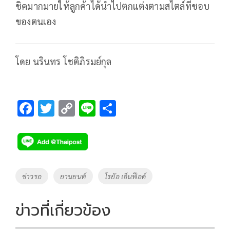
ชิคมากมายให้ลูกค้าได้นำไปตกแต่งตามสไตล์ที่ชอบ
ของตนเอง
โดย นรินทร โชติภิรมย์กุล
F
T
C
Li
S
ac
wi
o
n
h
e
tt
p
e
ar
b
er
y
e
o
Li
Tags
ข่าวรถ
ยานยนต์
โรยัล เอ็นฟีลด์
o
n
k
k
ข่าวที่เกี่ยวข้อง