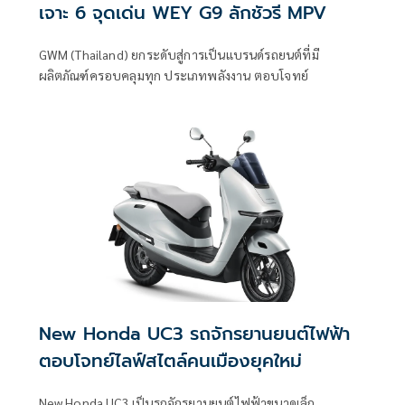
เจาะ 6 จุดเด่น WEY G9 ลักชัวรี MPV
GWM (Thailand) ยกระดับสู่การเป็นแบรนด์รถยนต์ที่มี
ผลิตภัณฑ์ครอบคลุมทุก ประเภทพลังงาน ตอบโจทย์
New Honda UC3 รถจักรยานยนต์ไฟฟ้า
ตอบโจทย์ไลฟ์สไตล์คนเมืองยุคใหม่
New Honda UC3 เป็นรถจักรยานยนต์ไฟฟ้าขนาดเล็ก