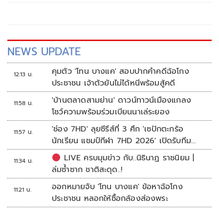
NEWS UPDATE
คุมตัว 'โทน บางแค' สอบปากคำคดีฉ้อโกง
12:13 น.
ประชาชน เจ้าตัวยันไม่ได้หนีพร้อมสู้คดี
'บ้านตลาดสามย่าน' ดาวน์ทาวน์เมืองแกลง
11:58 น.
โชว์ความพร้อมร่วมเบียนนาเล่ระยอง
'ช่อง 7HD' ลุยซีรีส์ที่ 3 ศึก 'เซปักตะกร้อ
11:57 น.
นักเรียน แชมป์กีฬา 7HD 2026' เปิดรับทีม
หญิงครั้งแรก
LIVE ครบมุมข่าว กับ..นิธินาฏ ราชนิยม |
11:34 น.
ล่มซ้ำซาก ชาติสะดุด..!
ออกหมายจับ 'โทน บางแค' ข้อหาฉ้อโกง
11:21 น.
ประชาชน หลอกให้ซื้อกล้องส่องพระ