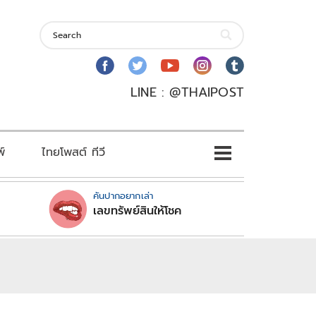
LINE : @THAIPOST
พ์
ไทยโพสต์ ทีวี
คันปากอยากเล่า
เลขทรัพย์สินให้โชค