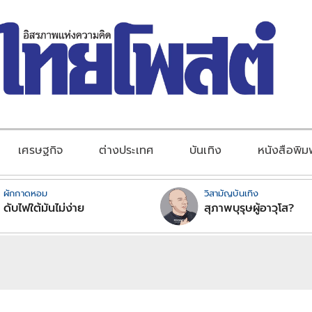
เศรษฐกิจ
ต่างประเทศ
บันเทิง
หนังสือพิม
ผักกาดหอม
วิสามัญบันเทิง
ดับไฟใต้มันไม่ง่าย
สุภาพบุรุษผู้อาวุโส?