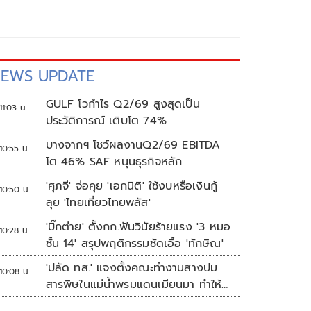
EWS UPDATE
GULF โวกำไร Q2/69 สูงสุดเป็น
11:03 น.
ประวัติการณ์ เติบโต 74%
บางจากฯ โชว์ผลงานQ2/69 EBITDA
10:55 น.
โต 46% SAF หนุนธุรกิจหลัก
'ศุภจี' จ่อคุย 'เอกนิติ' ใช้งบหรือเงินกู้
10:50 น.
ลุย 'ไทยเที่ยวไทยพลัส'
'บิ๊กต่าย' ตั้งกก.ฟันวินัยร้ายแรง '3 หมอ
10:28 น.
ชั้น 14' สรุปพฤติกรรมชัดเอื้อ 'ทักษิณ'
'ปลัด ทส.' แจงตั้งคณะทำงานสางปม
10:08 น.
สารพิษในแม่น้ำพรมแดนเมียนมา ทำให้
แก้ปัญหารวดเร็ว