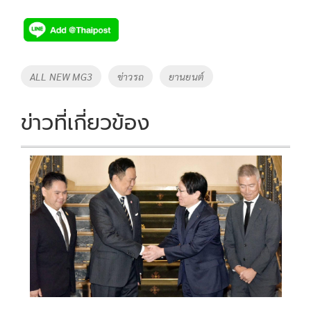
ac
wi
o
n
h
e
tt
p
e
ar
b
er
y
e
o
Li
Tags
ALL NEW MG3
ข่าวรถ
ยานยนต์
o
n
k
k
ข่าวที่เกี่ยวข้อง