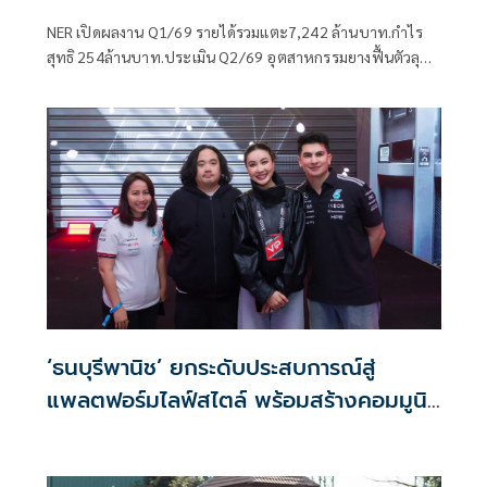
NER เปิดผลงาน Q1/69 รายได้รวมแตะ7,242 ล้านบาท.กำไร
สุทธิ 254ล้านบาท.ประเมิน Q2/69 อุตสาหกรรมยางฟื้นตัวลุย
ขยายตลาด-เน้นบริหารต้นทุน ดันรายได้ปีนี้โตแตะ 32,000
ล้านบาท
‘ธนบุรีพานิช’ ยกระดับประสบการณ์สู่
แพลตฟอร์มไลฟ์สไตล์ พร้อมสร้างคอมมูนิ
ตี้ในไทย