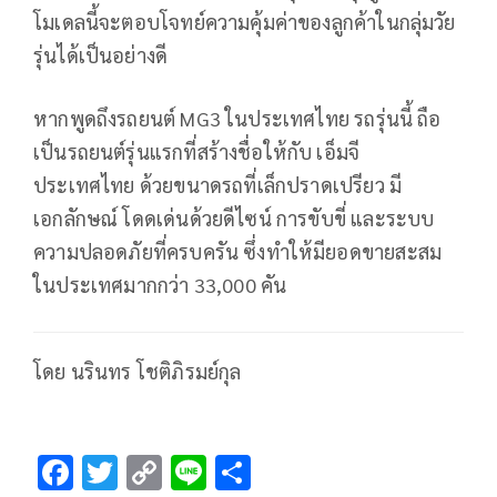
โมเดลนี้จะตอบโจทย์ความคุ้มค่าของลูกค้าในกลุ่มวัย
รุ่นได้เป็นอย่างดี
หากพูดถึงรถยนต์ MG3 ในประเทศไทย รถรุ่นนี้ ถือ
เป็นรถยนต์รุ่นแรกที่สร้างชื่อให้กับ เอ็มจี
ประเทศไทย ด้วยขนาดรถที่เล็กปราดเปรียว มี
เอกลักษณ์ โดดเด่นด้วยดีไซน์ การขับขี่ และระบบ
ความปลอดภัยที่ครบครัน ซึ่งทำให้มียอดขายสะสม
ในประเทศมากกว่า 33,000 คัน
โดย นรินทร โชติภิรมย์กุล
F
T
C
Li
S