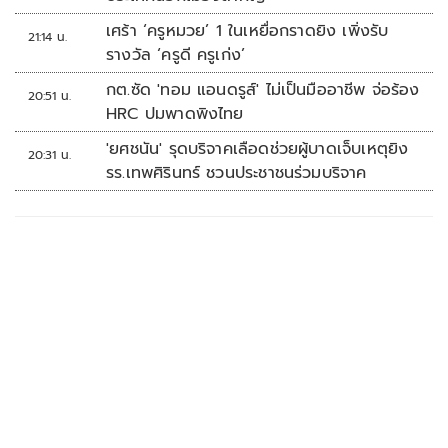
เศร้า ‘ครูหมวย’ 1 ในเหยื่อกราดยิง เพิ่งรับ
21:14 น.
รางวัล ‘ครูดี ครูเก่ง’
กต.ซัด 'ทอม แอนดรูส์' ไม่เป็นมืออาชีพ จ่อร้อง
20:51 น.
HRC ปมพาดพิงไทย
'ยศชนัน' รุดบริจาคเลือดช่วยผู้บาดเจ็บเหตุยิง
20:31 น.
รร.เทพศิรินทร์ ชวนประชาชนร่วมบริจาค