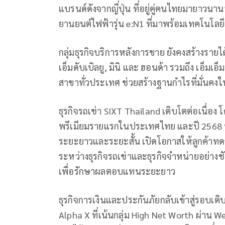
แบรนด์ดังจากญี่ปุ่น ที่อยู่คู่คนไทยมายาวนานอ
ยานยนต์ไฟฟ้ารุ่น e:N1 ที่มาพร้อมเทคโนโล
กลุ่มธุรกิจบริการหลังการขาย ยังคงสร้างรายได
เอ็มดับเบิลยู, มินิ และ ฮอนด้า รวมถึง เอ็
สาขาทั่วประเทศ ช่วยสร้างฐานกำไรที่มั่นค
ธุรกิจรถเช่า SIXT Thailand เติบโตต่อเนื่อง 
พรีเมียมรายแรกในประเทศไทย และปี 2568 บริษ
ระยะยาวและระยะสั้น เปิดโอกาสให้ลูกค้าทดล
ระหว่างธุรกิจรถเช่าและธุรกิจจำหน่ายอย่างช
เพื่อรักษาผลตอบแทนระยะยาว
ธุรกิจการเงินและประกันภัยกลับเข้าสู่รอบเติ
Alpha X ที่เน้นกลุ่ม High Net Worth ผ่าน 