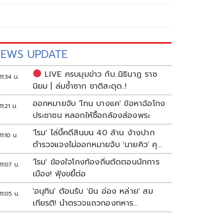
EWS UPDATE
LIVE ครบมุมข่าว กับ..นิธินาฏ ราช
11:34 น.
นิยม | ล่มซ้ำซาก ชาติสะดุด..!
ออกหมายจับ 'โทน บางแค' ข้อหาฉ้อโกง
11:21 น.
ประชาชน หลอกให้ซื้อกล้องส่องพระ
'โรม' ไล่บี้คดีสินบน 40 ล้าน ง้างปาก
11:10 น.
ตำรวจแจงไม่ออกหมายจับ 'นายคิว' คุม
เว็บพนัน
'โรม' ข้องใจโกงท้องถิ่นตัดตอนนักการ
11:07 น.
เมือง! ฟุ้งขยี้ต่อ
'อนุทิน' ต้อนรับ 'มิน อ่อง หล่าย' สม
11:05 น.
เกียรติ! นำตรวจแถวกองทหาร
เกียรติยศ