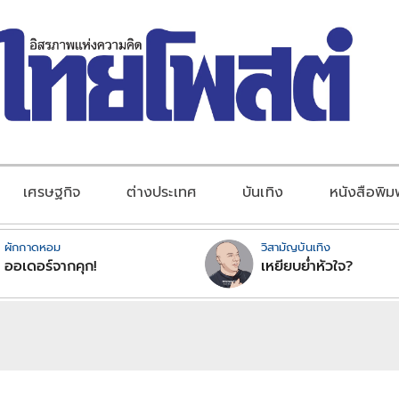
เศรษฐกิจ
ต่างประเทศ
บันเทิง
หนังสือพิม
ผักกาดหอม
วิสามัญบันเทิง
ออเดอร์จากคุก!
เหยียบย่ำหัวใจ?