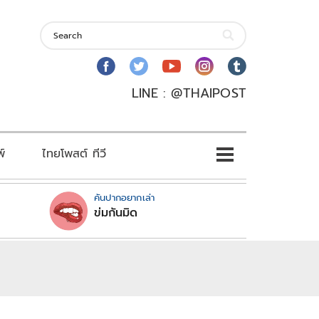
LINE : @THAIPOST
พ์
ไทยโพสต์ ทีวี
คันปากอยากเล่า
ข่มกันมิด