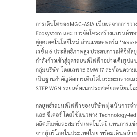
การเติบโตของ MGC-ASIA เป็นผลจากการวางกล
Ecosystem และ การจัดโครงสร้างแบรนด์พอร์ตโฟ
สู่ยุคเทคโนโลยีใหม่ ผ่านแพลตฟอร์ม ‘Neue K
เรชั่น 6 ประสิทธิภาพสูง ประสบการณ์ดิจิทัล
กำลังก้าวเข้าสู่ยุครถยนต์ไฟฟ้าอย่างเต็มร
กลุ่มบริษัท โดยเฉพาะ BMW i7 สะท้อนความเชี
เป็นฐานสำคัญต่อการเติบโตในระยะกลางและระย
STEP WGN รถยนต์อเนกประสงค์ยอดนิยมโฉ
กลยุทธ์รถยนต์ไฟฟ้าของบริษัท มุ่งเน้นการจำห
และ ซีเคอร์ โดยใช้แนวทาง Technology-led 
ผลิตภัณฑ์และสมาร์ทเทคโนโลยี แทนการแข่งขั
จากผู้บริโภคในประเทศไทย พร้อมเดินหน้าขยา