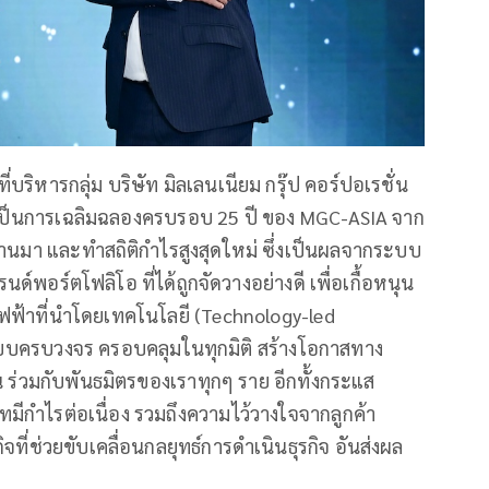
บริหารกลุ่ม บริษัท มิลเลนเนียม กรุ๊ป คอร์ปอเรชั่น
นมา เป็นการเฉลิมฉลองครบรอบ 25 ปี ของ MGC-ASIA จาก
ผ่านมา และทำสถิติกำไรสูงสุดใหม่ ซึ่งเป็นผลจากระบบ
์พอร์ตโฟลิโอ ที่ได้ถูกจัดวางอย่างดี เพื่อเกื้อหนุน
์ไฟฟ้าที่นำโดยเทคโนโลยี (Technology-led
บบครบวงจร ครอบคลุมในทุกมิติ สร้างโอกาสทาง
งยืน ร่วมกับพันธมิตรของเราทุกๆ ราย อีกทั้งกระแส
ทมีกำไรต่อเนื่อง รวมถึงความไว้วางใจจากลูกค้า
ที่ช่วยขับเคลื่อนกลยุทธ์การดำเนินธุรกิจ อันส่งผล