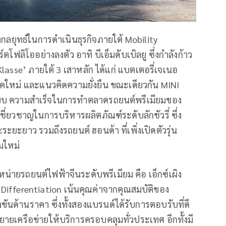
ยุทธ์ในการดำเนินธุรกิจภายใต้ Mobility
ลิโออย่างลงตัว อาทิ บีเอ็มดับเบิลยู ซึ่งกำลังก้าว
lasse’ ภายใต้ 3 เสาหลัก ได้แก่ แบตเตอรี่เจเนอ
ยุคใหม่ และแนวคิดความยั่งยืน ขณะเดียวกัน MINI
ูปแบบ ความสำเร็จในการทำตลาดรถยนต์พรีเมียมของ
่ยวชาญในการบริหารผลิตภัณฑ์ระดับลักชัวรี่ ซึ่ง
ะยาว รวมถึงรถยนต์ ฮอนด้า ที่เพิ่งเปิดตัวรุ่น
มใหม่
น่ายรถยนต์ไฟฟ้าจีนระดับพรีเมียม คือ เอ็กซ์เผิง
Differentiation เน้นคุณค่าจากคุณสมบัติของ
นด้านราคา ซึ่งทั้งสองแบรนด์ได้รับการตอบรับที่ดี
ยเครือข่ายให้บริการครอบคลุมทั่วประเทศ อีกทั้งมี