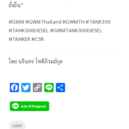
ยั่งยืน”
#GWM #GWMThailand #GWMTH #TANK300
#TANK300DIESEL #GWMTANK300DIESEL
#TANKER #CSR
โดย นรินทร โชติภิรมย์กุล
F
T
C
Li
S
ac
wi
o
n
h
e
tt
p
e
ar
b
er
y
e
o
Li
Tags
GWM