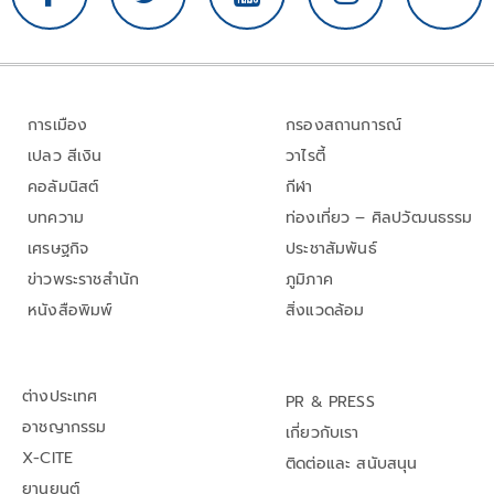
การเมือง
กรองสถานการณ์
เปลว สีเงิน
วาไรตี้
คอลัมนิสต์
กีฬา
บทความ
ท่องเที่ยว – ศิลปวัฒนธรรม
เศรษฐกิจ
ประชาสัมพันธ์
ข่าวพระราชสำนัก
ภูมิภาค
หนังสือพิมพ์
สิ่งแวดล้อม
ต่างประเทศ
PR & PRESS
อาชญากรรม
เกี่ยวกับเรา
X-CITE
ติดต่อและ สนับสนุน
ยานยนต์