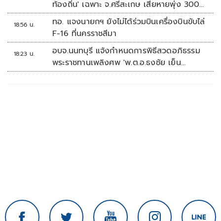
ท้องถิ่น' เฉพาะ จ.ศรีสะเกษ เสียหายพุ่ง 300
ล้านบาท
ทอ. แจงนายกฯ ยังไม่ได้ร่วมบินเครื่องบินขับไล่
18:56 น.
F-16 ที่นครราชสีมา
อบจ.นนทบุรี แจ้งกำหนดการพิธีสวดอภิธรรม
18:23 น.
พระราชทานเพลิงศพ 'พ.ต.อ.ธงชัย เย็น
ประเสริฐ'