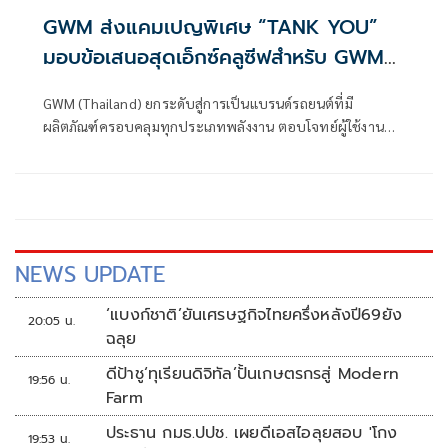
GWM ส่งแคมเปญพิเศษ “TANK YOU”
มอบข้อเสนอสุดเอ็กซ์คลูซีฟสำหรับ GWM
TANK
GWM (Thailand) ยกระดับสู่การเป็นแบรนด์รถยนต์ที่มี
ผลิตภัณฑ์ครอบคลุมทุกประเภทพลังงาน ตอบโจทย์ผู้ใช้งานทุก
กลุ่มทั่วโลก
NEWS UPDATE
‘แบงก์ชาติ’ยันเศรษฐกิจไทยครึ่งหลังปี69ยัง
20:05 น.
ฉลุย
ดีป้าชู‘ทุเรียนดิจิทัล’ปั้นเกษตรกรสู่ Modern
19:56 น.
Farm
ประธาน กมธ.ปปช. เผยดีเอสไอลุยสอบ 'โกง
19:53 น.