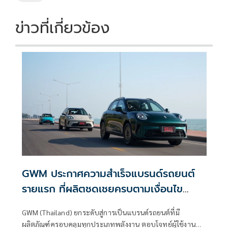
o
n
k
k
ข่าวที่เกี่ยวข้อง
GWM ประกาศความสำเร็จแบรนด์รถยนต์
รายแรก ที่ผลิตชดเชยครบตามเงื่อนไข
มาตรการ EV 3.5
GWM (Thailand) ยกระดับสู่การเป็นแบรนด์รถยนต์ที่มี
ผลิตภัณฑ์ครอบคลุมทุกประเภทพลังงาน ตอบโจทย์ผู้ใช้งานทุก