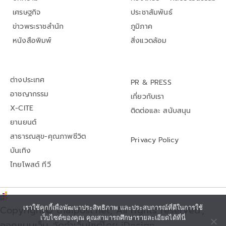
เศรษฐกิจ
ประชาสัมพันธ์
ข่าวพระราชสำนัก
ภูมิภาค
หนังสือพิมพ์
สิ่งแวดล้อม
ต่างประเทศ
PR & PRESS
อาชญากรรม
เกี่ยวกับเรา
X-CITE
ติดต่อและ สนับสนุน
ยานยนต์
สาธารณสุข-คุณภาพชีวิต
Privacy Policy
บันเทิง
ไทยโพสต์ ทีวี
เราใช้คุกกี้เพื่อพัฒนาประสิทธิภาพ และประสบการณ์ที่ดีในการใช้
Copyright© thaipost.net, All rights reserved.,
เว็บไซต์ของคุณ คุณสามารถศึกษารายละเอียดได้ที่นี่
ออกแบบเว็บ จัดทำเว็บไซต์โดย iDesign