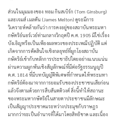
ส่วนในมุมมองของ ทอม กินสเบิร์ก (Tom Ginsburg)
และเจมส์ เมลตัน (James Melton) ดูจะมีการ
วิเคราะห์คล้ายกันว่า การคงอยู่ของสถาบันพระมหา
กษัตริย์นอร์เวย์ท่ามกลางวิกฤตปี ค.ศ. 1905 มิใช่เรื่อง
บังเอิญหรือเป็นเพียงผลพวงของประเพณีปฏิบัติ แต่
เกิดจากการตัดสินใจเชิงกลยุทธ์ที่ผูกโยงสถาบัน
กษัตริย์เข้ากับหลักการประชาธิปไตยอย่างแนบแน่น
ผ่านความผูกพันเชิงสัญลักษณ์ที่มีต่อรัฐธรรมนูญปี
ค.ศ. 1814 ที่มีบทบัญญัติพิเศษที่กำหนดให้พระมหา
กษัตริย์ต้องมาจากการยอมรับของประชาชนเสียก่อน
แล้วจึงตามด้วยการสืบสันตติวงศ์ สิ่งนี้ทำให้สถานะ
ของพระมหากษัตริย์ในสายตาประชาชนมีลักษณะ
เป็นสัญญาประชาคมระหว่างประมุขกับราษฎร
มากกว่าจะเป็นอำนาจที่ได้มาโดยสิทธิขาด และเนื่อง