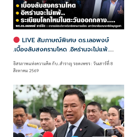
LIVE สัมภาษณ์พิเศษ ดร.เลอพงษ์
.เบื้องลับสงครามโหด .อิหร่านจะไม่แพ้..
.ระเบียบโลกใหม่ในตะวันออกกลาง…. |
อิสรภาพแห่งความคิด กับ..สำราญ รอดเพชร : วันเสาร์ที่ 8
อิสรภาพแห่งความคิด กับ..สำราญ รอด
สิงหาคม 2569
เพชร