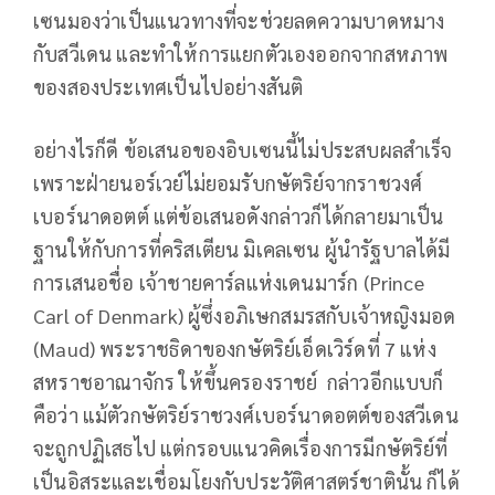
เซนมองว่าเป็นแนวทางที่จะช่วยลดความบาดหมาง
กับสวีเดน และทำให้การแยกตัวเองออกจากสหภาพ
ของสองประเทศเป็นไปอย่างสันติ
อย่างไรก็ดี ข้อเสนอของอิบเซนนี้ไม่ประสบผลสำเร็จ
เพราะฝ่ายนอร์เวย์ไม่ยอมรับกษัตริย์จากราชวงศ์
เบอร์นาดอตต์ แต่ข้อเสนอดังกล่าวก็ได้กลายมาเป็น
ฐานให้กับการที่คริสเตียน มิเคลเซน ผู้นำรัฐบาลได้มี
การเสนอชื่อ เจ้าชายคาร์ลแห่งเดนมาร์ก (Prince
Carl of Denmark) ผู้ซึ่งอภิเษกสมรสกับเจ้าหญิงมอด
(Maud) พระราชธิดาของกษัตริย์เอ็ดเวิร์ดที่ 7 แห่ง
สหราชอาณาจักร ให้ขึ้นครองราชย์ กล่าวอีกแบบก็
คือว่า แม้ตัวกษัตริย์ราชวงศ์เบอร์นาดอตต์ของสวีเดน
จะถูกปฏิเสธไป แต่กรอบแนวคิดเรื่องการมีกษัตริย์ที่
เป็นอิสระและเชื่อมโยงกับประวัติศาสตร์ชาตินั้น ก็ได้