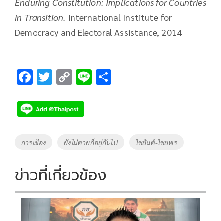
Enduring Constitution: Implications for Countries
in Transition.
International Institute for
Democracy and Electoral Assistance, 2014
F
T
C
Li
S
ac
wi
o
n
h
e
tt
p
e
ar
b
er
y
e
o
Li
Tags
การเมือง
ยังไม่ตายก็อยู่กันไป
ไชยันต์-ไชยพร
o
n
k
k
ข่าวที่เกี่ยวข้อง