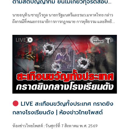
ตามสติปัญญาที่มี ยันไม่เกี่ยวทุจริตสอบ
ท้องถิ่น
นายอนุทิน ชาญวีรกูล นายกรัฐมนตรีและรมว.มหาดไทย กล่าว
ถึงกรณีที่คณะกรรมาธิการการกฎหมาย การยุติธรรม และสิทธิ
มนุษยชน สภาผู้แทนราษฎร ที่มี นายรังสิมันต์ โรม เป็นประธาน
กรรมาธิการ มีการอ้างชื่อนายกรัฐมนตรี เข้าไปเกี่ยวข้องกับการ
ทุจริตสอบท้องถิ่น
LIVE สะเทือนขวัญทั้งประเทศ กราดยิง
กลางโรงเรียนดัง | ห้องข่าวไทยโพสต์
ห้องข่าวไทยโพสต์ : วันศุกร์ที่ 7 สิงหาคม พ.ศ. 2569