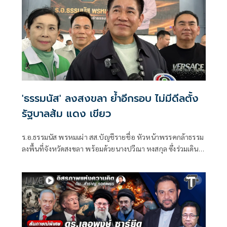
'ธรรมนัส' ลงสงขลา ย้ำอีกรอบ ไม่มีดีลตั้ง
รัฐบาลส้ม แดง เขียว
ร.อ.ธรรมนัส พรหมเผ่า สส.บัญชีรายชื่อ หัวหน้าพรรคกล้าธรรม
ลงพื้นที่จังหวัดสงขลา พร้อมด้วยนางปวีณา หงสกุล ซึ่งร่วมเดิน
ทางมาด้วย เพื่อพบปะนายเดชอิศม์ ขาวทอง และสมาชิกพรรค
ณ ที่ทำการนายเดชอิศม์ โดยมีการประชุมหารือแนวทางการ
ทำงานและขับเคลื่อนนโยบายในพื้นที่ ก่อนเดินทางต่อไปยัง
จังหวัดพัทลุง