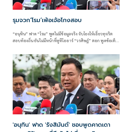
รุมจวก‘โรม’เพ้อเจ้อโกงสอบ
“อนุทิน” ฟาด “โรม” พูดไม่มีข้อมูลจริง จับโยงให้เอี่ยวทุจริต
สอบท้องถิ่น ยันไม่มีหน้าที่ดูทีโออาร์ “วรศิษฎ์” ตอก พูดข้อเท็จ
จริงไม่ครบ
'อนุทิน' ฟาด 'รังสิมันต์' ชอบพูดคาดเดา