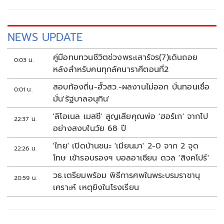
NEWS UPDATE
คู่มือทบทวนชีวิตช่วงพระเสาร์จร(7)เดินถอย
0:03 น.
หลังสำหรับคนทุกลัคนาราศีตอนที่2
สอบท้องถิ่น-ฮั้วสว.-ผลงานไม่ออก บั่นทอนเชื่อ
0:01 น.
มั่น'รัฐบาลอนุทิน'
'ลิโอเนล เมสซี' สูญเสียคุณพ่อ 'ฮอร์เก' จากไป
22:37 น.
อย่างสงบในวัย 68 ปี
'ไทย' เปิดบ้านชนะ 'เมียนมา' 2-0 จาก 2 จุด
22:26 น.
โทษ เข้ารอบรองฯ บอลอาเซียน ดวล 'สิงคโปร์'
วธ.เตรียมพร้อม พิธีการศพในพระบรมราชานุ
20:59 น.
เคราะห์ เหตุยิงในโรงเรียน