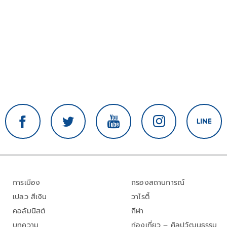
การเมือง
กรองสถานการณ์
เปลว สีเงิน
วาไรตี้
คอลัมนิสต์
กีฬา
บทความ
ท่องเที่ยว – ศิลปวัฒนธรรม