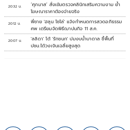
‘ศุภมาส’ สั่งเข้มตรวจคลินิกเสริมความงาม ย้ำ
20:32 น.
โฆษณาราคาต้องจ่ายจริง
พี่ชาย 'ฮลุน โซโล่' แจ้งกำหนดการสวดอภิธรรม
20:12 น.
ศพ เตรียมจัดพิธีฌาปนกิจ 11 ส.ค.
'ลลิดา' โต้ 'รักชนก' ปมงบน้ำบาดาล ชี้พื้นที่
20:07 น.
ปชน.ได้วงเงินเฉลี่ยสูงสุด