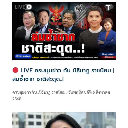
LIVE ครบมุมข่าว กับ..นิธินาฏ ราชนิยม |
ล่มซ้ำซาก ชาติสะดุด..!
ครบมุมข่าว กับ..นิธินาฏ ราชนิยม : วันพฤหัสบดีที่ 6 สิงหาคม
2568