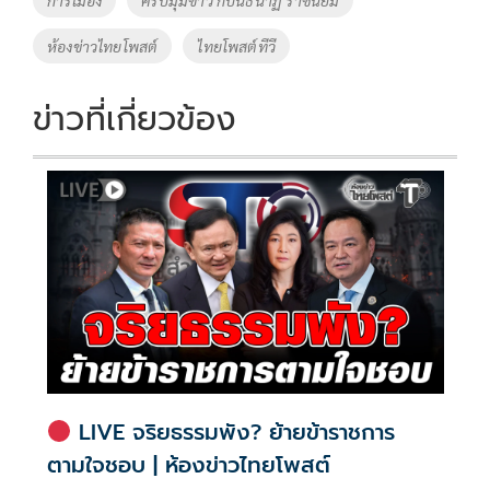
o
n
ห้องข่าวไทยโพสต์
ไทยโพสต์ทีวี
k
k
ข่าวที่เกี่ยวข้อง
LIVE จริยธรรมพัง? ย้ายข้าราชการ
ตามใจชอบ | ห้องข่าวไทยโพสต์