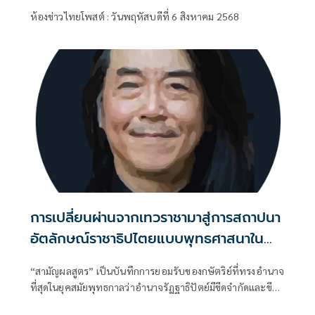
ห้องข่าวไทยโพสต์ : วันพฤหัสบดีที่ 6 สิงหาคม 2568
การเปลี่ยนผ่านจากเทวราชามาสู่การสถาปนา
อัตลักษณ์ราชาธิปไตยแบบพุทธศาสนาใน
พระไตรปิฏก : สามัญผลสูตรในฐานะทฤษฎี
“สามัญผลสูตร” เป็นบันทึกการยอมรับของกษัตริย์ที่ทรงอำนาจ
ขีดจำกัดของอำนาจรัฐเหนือแรงงานและ
ที่สุดในยุคสมัยพุทธกาลว่าอำนาจรัฏฐาธิปัตย์มีขีดจำกัดและขีด
ทรัพย์สิน
จำกัดนั้นอยู่ที่พรมแดนระหว่างร่างกายและจิตใจของพลเมือง