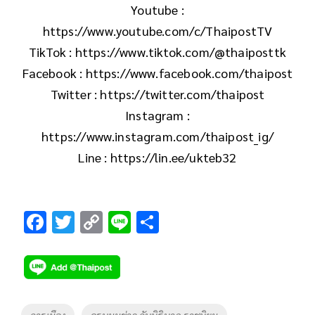
Youtube :
https://www.youtube.com/c/ThaipostTV
TikTok : https://www.tiktok.com/@thaiposttk
Facebook : https://www.facebook.com/thaipost
Twitter : https://twitter.com/thaipost
Instagram :
https://www.instagram.com/thaipost_ig/
Line : https://lin.ee/ukteb32
F
T
C
Li
S
ac
wi
o
n
h
e
tt
p
e
ar
b
er
y
e
o
Li
Tags
การเมือง
ครบมุมข่าว กับนิธินาฏ ราชนิยม