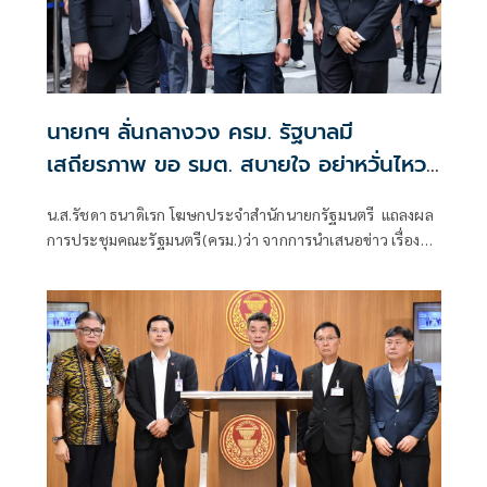
นายกฯ ลั่นกลางวง ครม. รัฐบาลมี
เสถียรภาพ ขอ รมต. สบายใจ อย่าหวั่นไหว
คำถามยุยง
น.ส.รัชดา ธนาดิเรก โฆษกประจำสำนักนายกรัฐมนตรี แถลงผล
การประชุมคณะรัฐมนตรี(ครม.)ว่า จากการนำเสนอข่าว เรื่อง
เสถียรภาพของรัฐบาล ซึ่งสื่อมวลชนรับทราบคำตอบจากพรรค
ร่วมรัฐบาลและนายกฯไปแล้วว่า รัฐบาลนี้มีเสถียรภาพและ
ทำงานร่วมกันอย่างเต็มที่