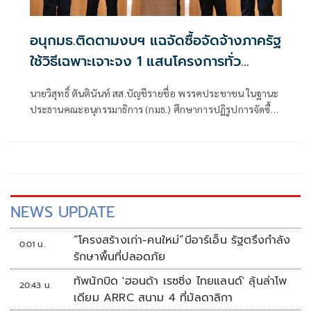
อนุกมธ.ติดตามงบฯ แฉจัดซื้อจัดจ้างภาครัฐ
ใช้วิธีเฉพาะเจาะจง 1 แสนโครงการทั่ว
ประเทศ เอื้อทุจริตงบกว่า 5 หมื่นล้านบาท
นายวิสุทธิ์ ตันตินันท์ สส.บัญชีรายชื่อ พรรคประชาชน ในฐานะ
ประธานคณะอนุกรรมาธิการ (กมธ.) ศึกษาการปฏิรูปการจัดซื้อ
จัดจ้างภาครัฐ ภายใต้คณะกรรมาธิการศึกษาการจัดทำและ
ติดตามการบริหารงบประมาณ สภาผู้แทนราษฎร แถลงความ
คืบหน้า "การศึกษาการปฏิรูปการจัดซื้อจัดจ้างภาครัฐ" ว่า คณะ
อนุกรรมาธิการชุดนี้ประกอบด้วยตัวแทน สส.
NEWS UPDATE
“โครงสร้างเก่า-คนใหม่”บีอาร์เอ็น รัฐตรึงกำลัง
0:01 น.
รักษาพื้นที่ปลอดภัย
ทัพนักบิด 'ฮอนด้า เรซซิ่ง ไทยแลนด์' ลุ้นล่าโพ
20:43 น.
เดียม ARRC สนาม 4 ที่มัลดาลิกา