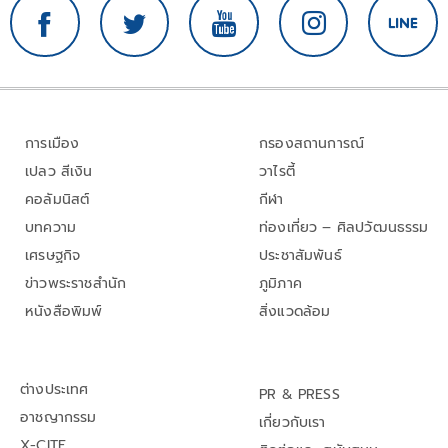
การเมือง
กรองสถานการณ์
เปลว สีเงิน
วาไรตี้
คอลัมนิสต์
กีฬา
บทความ
ท่องเที่ยว – ศิลปวัฒนธรรม
เศรษฐกิจ
ประชาสัมพันธ์
ข่าวพระราชสำนัก
ภูมิภาค
หนังสือพิมพ์
สิ่งแวดล้อม
ต่างประเทศ
PR & PRESS
อาชญากรรม
เกี่ยวกับเรา
X-CITE