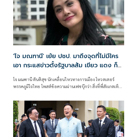
'โจ มณฑานี' เย้ย ปชป. มาถึงจุดที่ไม่มีใคร
เอา กระแสข่าวตั้งรัฐบาลส้ม เขียว แดง ก็
ยังไม่มีฟ้าเลย
โจ มณฑานี ตันติสุข นักเคลื่อนไหวทางการเมือง โหวตเตอร์
พรรคภูมิใจไทย โพสต์ข้อความผ่านเฟซบุ๊กว่า สิ่งที่พี่สังเกตเห็น
ในกระแสข่าวรัฐบาลส้มโอแดงคือ ไม่มีฟ้าอยู่ในนั้นเลย มาถึงจุด
ที่เป็นพรรคที่ทุกฝั่งลืมได้ไงเนี้ย