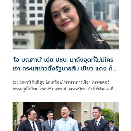
'โจ มณฑานี' เย้ย ปชป. มาถึงจุดที่ไม่มีใคร
เอา กระแสข่าวตั้งรัฐบาลส้ม เขียว แดง ก็
ยังไม่มีฟ้าเลย
โจ มณฑานี ตันติสุข นักเคลื่อนไหวทางการเมือง โหวตเตอร์
พรรคภูมิใจไทย โพสต์ข้อความผ่านเฟซบุ๊กว่า สิ่งที่พี่สังเกตเห็น
ในกระแสข่าวรัฐบาลส้มโอแดงคือ ไม่มีฟ้าอยู่ในนั้นเลย มาถึงจุด
ที่เป็นพรรคที่ทุกฝั่งลืมได้ไงเนี้ย