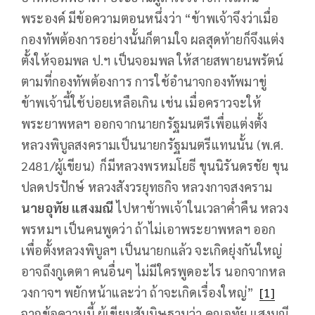
พระองค์ มีข้อความตอนหนึ่งว่า “ข้าพเจ้าจึงว่าเมื่อ
กองทัพต้องการอย่างนั้นก็ตามใจ ผลสุดท้ายก็จึงแต่ง
ตั้งให้จอมพล ป.ฯ เป็นจอมพล ให้สายสพายนพรัตน์
ตามที่กองทัพต้องการ การใช้อำนาจกองทัพมาขู่
ข้าพเจ้านี้ใช้บ่อยเหลือเกิน เช่น เมื่อคราวจะให้
พระยาพหลฯ ออกจากนายกรัฐมนตรีเพื่อแต่งตั้ง
หลวงพิบูลสงครามเป็นนายกรัฐมนตรีแทนนั้น (พ.ศ.
2481/ผู้เขียน) ก็มีหลวงพรหมโยธี ขุนนิรันดรชัย ขุน
ปลดปรปักษ์ หลวงสังวรยุทธกิจ หลวงกาจสงคราม
นายอุทัย แสงมณี
ไปหาข้าพเจ้าในเวลาค่ำคืน หลวง
พรหมฯ เป็นคนพูดว่า ถ้าไม่เอาพระยาพหลฯ ออก
เพื่อตั้งหลวงพิบูลฯ เป็นนายกแล้ว จะเกิดยุ่งกันใหญ่
อาจถึงกูเดตา คนอื่นๆ ไม่มีใครพูดอะไร นอกจากหล
วงกาจฯ พยักหน้าและว่า ถ้าจะเกิดเรื่องใหญ่”
[1]
จากข้อความนี้ ผู้เขียนสันนิษฐานว่า คุณอุทัย แสงมณี