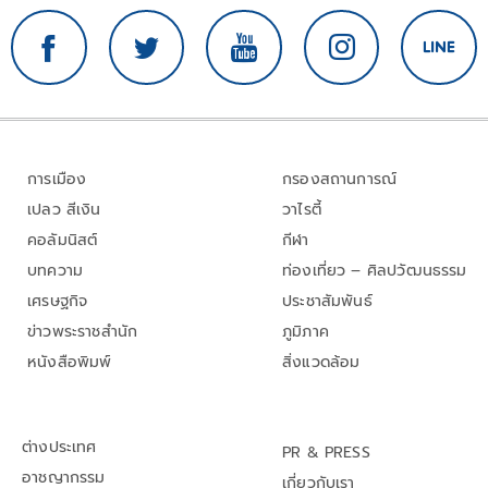
การเมือง
กรองสถานการณ์
เปลว สีเงิน
วาไรตี้
คอลัมนิสต์
กีฬา
บทความ
ท่องเที่ยว – ศิลปวัฒนธรรม
เศรษฐกิจ
ประชาสัมพันธ์
ข่าวพระราชสำนัก
ภูมิภาค
หนังสือพิมพ์
สิ่งแวดล้อม
ต่างประเทศ
PR & PRESS
อาชญากรรม
เกี่ยวกับเรา