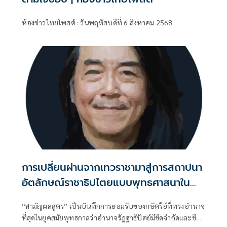
ห้องข่าวไทยโพสต์ : วันพฤหัสบดีที่ 6 สิงหาคม 2568
การเปลี่ยนผ่านจากเทวราชามาสู่การสถาปนา
อัตลักษณ์ราชาธิปไตยแบบพุทธศาสนาใน
พระไตรปิฏก : สามัญผลสูตรในฐานะทฤษฎี
“สามัญผลสูตร” เป็นบันทึกการยอมรับของกษัตริย์ที่ทรงอำนาจ
ขีดจำกัดของอำนาจรัฐเหนือแรงงานและ
ที่สุดในยุคสมัยพุทธกาลว่าอำนาจรัฏฐาธิปัตย์มีขีดจำกัดและขีด