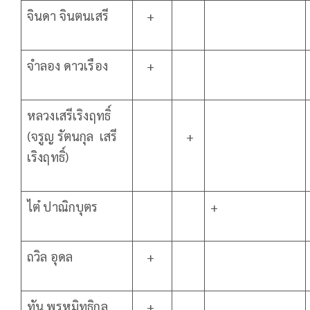
จินดา จินตนเสรี
+
จำลอง ดาวเรือง
+
หลวงเสรีเริงฤทธิ์
(จรูญ รัตนกุล เสรี
+
เริงฤทธิ์)
ไต๋ ปาณิกบุตร
+
ถวิล อุดล
+
ทัน พรหมิทธิกุล
+