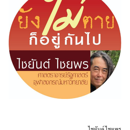
ไชยันต์ ไชยพร