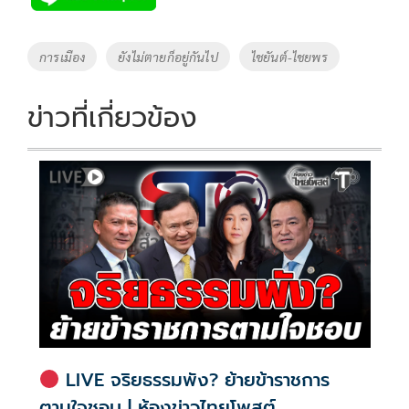
b
er
y
e
o
Li
Tags
การเมือง
ยังไม่ตายก็อยู่กันไป
ไชยันต์-ไชยพร
o
n
k
k
ข่าวที่เกี่ยวข้อง
LIVE จริยธรรมพัง? ย้ายข้าราชการ
ตามใจชอบ | ห้องข่าวไทยโพสต์