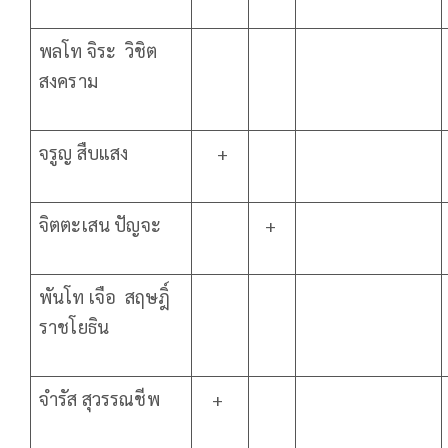
พลโท จิระ วิชิต
สงคราม
จรูญ สืบแสง
+
จิตตะเสน ปัญจะ
+
พันโท เจือ สฤษฎิ์
ราชโยธิน
จำรัส สุวรรณชีพ
+