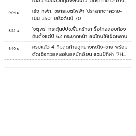
เดือน รับมือวิกฤตพลังงาน ดันราคาข้าว-ยาง-
ปาล์ม พุ่งต่อเนื่อง พร้อมอัดมาตรการช่วยลด
เร่ง กฟภ. ขยายเขตไฟฟ้า 'ปราสาทตาควาย-
9:04 น.
ต้นทุน-ขยายตลาดโลก
เนิน 350' เสร็จต้นปี 70
'จตุพร' กระตุ้นปปช.ฟื้นศรัทธา รื้อโกงสอบท้อง
8:55 น.
ถิ่นตั้งแต่ปี 62 กระชากหน้า ลงโทษให้เข็ดหลาบ
ครบแล้ว 4 ทีมสุดท้ายลูกยางหญิง-ชาย พร้อม
8:40 น.
ตัดเชือกวอลเลย์บอลนักเรียน แชมป์กีฬา '7HD
2026'