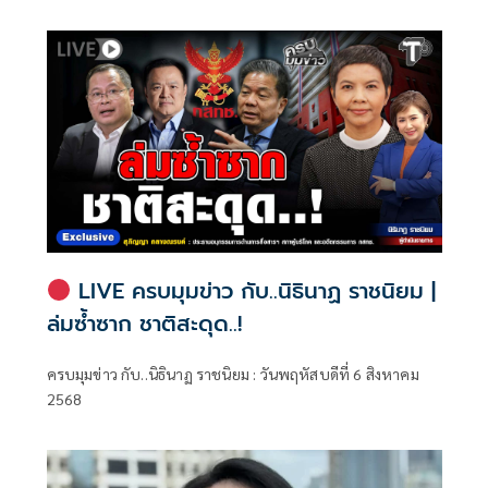
ทรัพย์สิน
จำกัดนั้นอยู่ที่พรมแดนระหว่างร่างกายและจิตใจของพลเมือง
LIVE ครบมุมข่าว กับ..นิธินาฏ ราชนิยม |
ล่มซ้ำซาก ชาติสะดุด..!
ครบมุมข่าว กับ..นิธินาฏ ราชนิยม : วันพฤหัสบดีที่ 6 สิงหาคม
2568