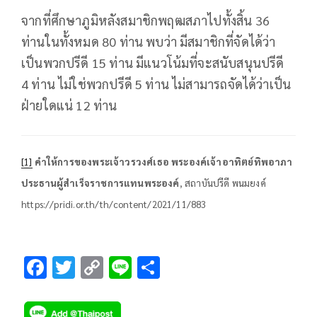
จากที่ศึกษาภูมิหลังสมาชิกพฤฒสภาไปทั้งสิ้น 36
ท่านในทั้งหมด 80 ท่าน พบว่า มีสมาชิกที่จัดได้ว่า
เป็นพวกปรีดี 15 ท่าน มีแนวโน้มที่จะสนับสนุนปรีดี
4 ท่าน ไม่ใช่พวกปรีดี 5 ท่าน ไม่สามารถจัดได้ว่าเป็น
ฝ่ายใดแน่ 12 ท่าน
[1]
คำให้การของพระเจ้าวรวงศ์เธอ พระองค์เจ้าอาทิตย์ทิพอาภา
ประธานผู้สำเร็จราชการแทนพระองค์
, สถาบันปรีดี พนมยงค์
https://pridi.or.th/th/content/2021/11/883
F
T
C
Li
S
ac
wi
o
n
h
e
tt
p
e
ar