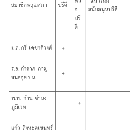
พว
แนวโน้ม
สมาชิกพฤฒสภา
ปรีดี
ก
สนับสนุนปรีดี
ปรี
ดี
ม.ล. กรี เดชาติวงศ์
+
ร.อ. กำลาภ กาญ
+
จนสกุล ร.น.
พ.ท. ก้าน จำนง
+
ภูมิเวท
แก้ว สิงหะคเชนทร์