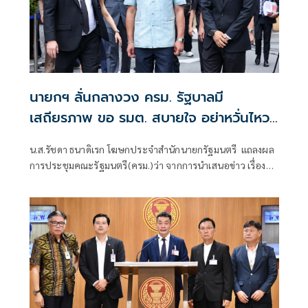
นายกฯ ลั่นกลางวง ครม. รัฐบาลมี
เสถียรภาพ ขอ รมต. สบายใจ อย่าหวั่นไหว
คำถามยุยง
น.ส.รัชดา ธนาดิเรก โฆษกประจำสำนักนายกรัฐมนตรี แถลงผล
การประชุมคณะรัฐมนตรี(ครม.)ว่า จากการนำเสนอข่าว เรื่อง
เสถียรภาพของรัฐบาล ซึ่งสื่อมวลชนรับทราบคำตอบจากพรรค
ร่วมรัฐบาลและนายกฯไปแล้วว่า รัฐบาลนี้มีเสถียรภาพและ
ทำงานร่วมกันอย่างเต็มที่