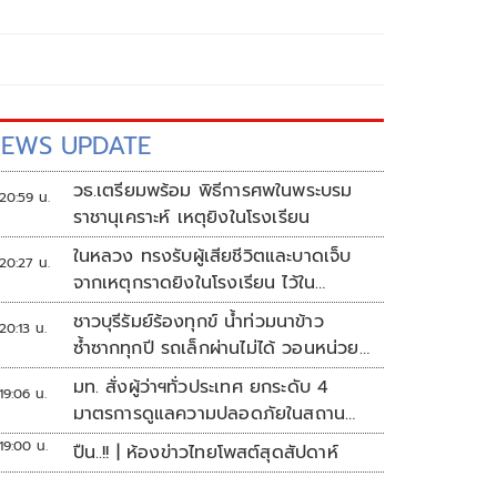
EWS UPDATE
วธ.เตรียมพร้อม พิธีการศพในพระบรม
20:59 น.
ราชานุเคราะห์ เหตุยิงในโรงเรียน
ในหลวง ทรงรับผู้เสียชีวิตและบาดเจ็บ
20:27 น.
จากเหตุกราดยิงในโรงเรียน ไว้ใน
พระบรมราชานุเคราะห์
ชาวบุรีรัมย์ร้องทุกข์ น้ำท่วมนาข้าว
20:13 น.
ซ้ำซากทุกปี รถเล็กผ่านไม่ได้ วอนหน่วย
งานเร่งแก้ไข
มท. สั่งผู้ว่าฯทั่วประเทศ ยกระดับ 4
19:06 น.
มาตรการดูแลความปลอดภัยในสถาน
ศึกษา
19:00 น.
ปืน..!! | ห้องข่าวไทยโพสต์สุดสัปดาห์