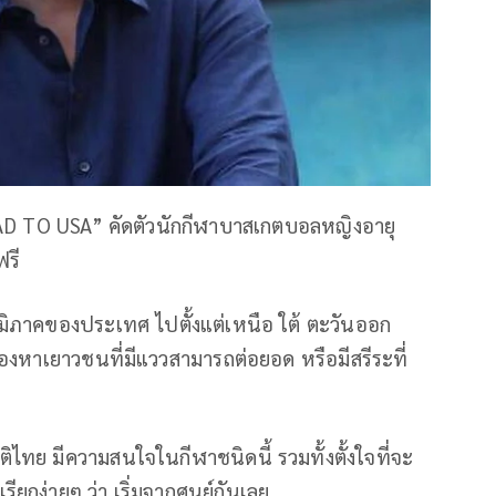
OAD TO USA” คัดตัวนักกีฬาบาสเกตบอลหญิงอายุ
ฟรี
มิภาคของประเทศ ไปตั้งแต่เหนือ ใต้ ตะวันออก
มองหาเยาวชนที่มีแววสามารถต่อยอด หรือมีสรีระที่
ิไทย มีความสนใจในกีฬาชนิดนี้ รวมทั้งตั้งใจที่จะ
เรียกง่ายๆ ว่า เริ่มจากศูนย์กันเลย