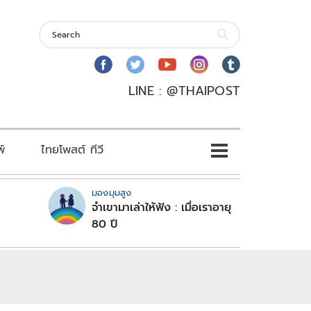
LINE : @THAIPOST
พ์
ไทยโพสต์ ทีวี
มองมุมสูง
จำเขามาเล่าให้ฟัง : เมื่อเราอายุ
80 ปี