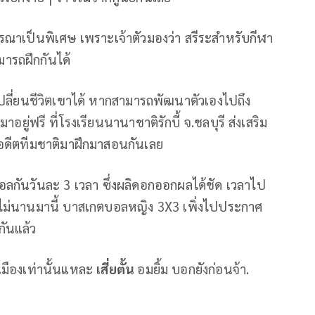
พิจารณาเป็นพิเศษ เพราะเจ้าตัวมองว่า สรีระสำหรับกีฬา
มารถฝึกกันได้
เปลี่ยนชีวิตเขาได้ หากสามารถพัฒนาตัวเองไปถึง
อยู่ฟรี ที่โรงเรียนนานาชาติรักบี้ จ.ชลบุรี ส่งเสริม
ะอดีตทีมชาติมาฝึกมาสอนกันเลย
ตบอลกันวันละ 3 เวลา ซึ่งผลิดอกออกผลได้ชัด เวลาไป
่อไม่นานมานี้ บาสเกตบอลหญิง 3X3 เพิ่งไปประกาศ
กันแล้ว
เมืองเท่านั้นแหละ
เสี่ยตั้น
อมยิ้ม บอกยังก่อนจ้า.