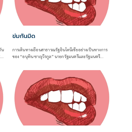
ข่มกันมิด
ัน
การเดินทางเยือนสาธารณรัฐอินโดนีเซียอย่างเป็นทางการ
่
ของ “อนุทิน ชาญวีรกูล” นายกรัฐมนตรีและรัฐมนตรี
น่ง
ว่าการกระทรวงมหาดไทย ถือเป็นปรากฏการณ์ทางการทูต
จาก
ครั้งประวัติศาสตร์ ที่สะท้อนถึงเกียรติภูมิอันโดดเด่นของ
ประเทศไทยบนเวทีโลกได้อย่างชัดเจน