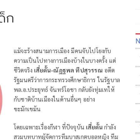
ด็ก
N
แม้จะร้างสนามการเมือง มีคนจับไปโยงกับ
ความเป็นไปทางการเมืองบ้างในบางครั้ง แต่
ชีวิตจริง
เสี่ยตั้น-ณัฏฐพล ทีปสุวรรณ
อดีต
รัฐมนตรีว่าการกระทรวงศึกษาธิการ ในรัฐบาล
พล.อ.ประยุทธ์ จันทร์โอชา กลับยังทุ่มเทให้
กับชาติบ้านเมืองในด้านอื่นๆ อย่าง
ขะมักเขม้น
โดยเฉพาะเรื่องกีฬา ที่ปัจจุบัน
เสี่ยตั้น
กำลัง
สวมบทบาทผู้จัดการทีมบาสเกตบอลหญิง ทีม