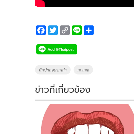
F
T
C
Li
S
ac
wi
o
n
h
e
tt
p
e
ar
b
er
y
e
o
Li
Tags
คันปากอยากเล่า
ฌ.เฌอ
o
n
k
k
ข่าวที่เกี่ยวข้อง