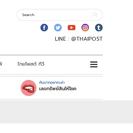
LINE : @THAIPOST
พ์
ไทยโพสต์ ทีวี
คันปากอยากเล่า
เลขทรัพย์สินให้โชค