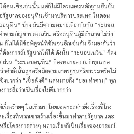
นให้คนเชื่อเช่นนั้น แต่ก็ไม่มีใครแสดงหลักฐานยืนยัน
 พอรัฐบาลของอนุทินเข้ามาบริหารประเทศ ในตอน
บอนุทิน” บ้าง มันมีความหมายเดียวกันกับ “ระบอบ
ำตามบัญชาของเนวิน หรืออนุทินผู้มีอำนาจ ไม่ว่า
น ก็ไม่ได้มีข้อพิสูจน์ที่ชัดเจนอีกเช่นกัน จึงมองกันว่า
่ต้องการล้มรัฐบาลให้ได้ ดังนั้น “ระบอบเนวิน” ก็คง
ิน ส่วน “ระบอบอนุทิน” ก็คงหมายความว่าทุกภาค
 ว่าคำสั่งนั้นถูกหรือผิดตามมาตรฐานจริยธรรมหรือไม่
เชิงบวกว่า “เชื่อฟังดี” แต่หมายถึง “ยอมทำตาม” ทุก
องการสื่อว่าเป็นเรื่องไม่ดีมากกว่า
เรื่องร้ายๆ ในเชิงลบ โดยเฉพาะอย่างยิ่งเรื่องขี้โกง
ิง และเรื่องที่พวกเขาสร้างเรื่องขึ้นมาทำลายรัฐบาล และ
รือโครงการต่างๆ หลายเรื่องก็เป็นเรื่องของอารมณ์