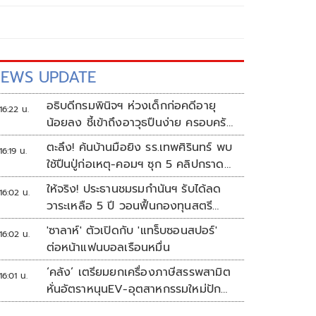
EWS UPDATE
อธิบดีกรมพินิจฯ ห่วงเด็กก่อคดีอายุ
16:22 น.
น้อยลง ชี้เข้าถึงอาวุธปืนง่าย ครอบครัว
แตกแยกเป็นชนวนสำคัญ
ตะลึง! ค้นบ้านมือยิง รร.เทพศิรินทร์ พบ
16:19 น.
ใช้ปืนปู่ก่อเหตุ-คอมฯ ซุก 5 คลิปกราด
ยิง
ให้จริง! ประธานชมรมกำนันฯ รับได้ลด
16:02 น.
วาระเหลือ 5 ปี วอนฟื้นกองทุนสตรี
อำเภอละล้าน
'ซาลาห์' ตัวเปิดกับ 'แทร็บซอนสปอร์'
16:02 น.
ต่อหน้าแฟนบอลเรือนหมื่น
‘คลัง’ เตรียมยกเครื่องภาษีสรรพสามิต
16:01 น.
หั่นอัตราหนุนEV-อุตสาหกรรมใหม่ปัก
หมุดไทย