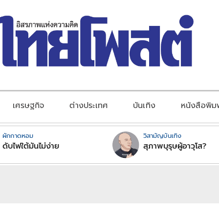
เศรษฐกิจ
ต่างประเทศ
บันเทิง
หนังสือพิม
ผักกาดหอม
วิสามัญบันเทิง
ดับไฟใต้มันไม่ง่าย
สุภาพบุรุษผู้อาวุโส?