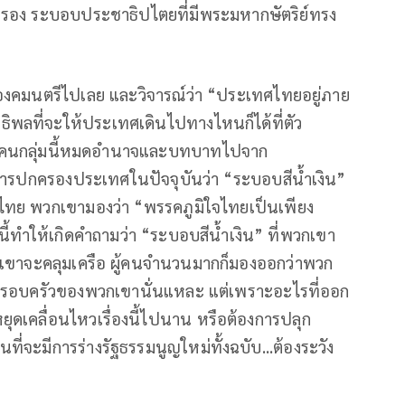
รอง ระบอบประชาธิปไตยที่มีพระมหากษัตริย์ทรง
องคมนตรีไปเลย และวิจารณ์ว่า “ประเทศไทยอยู่ภาย
ิทธิพลที่จะให้ประเทศเดินไปทางไหนก็ได้ที่ตัว
นให้คนกลุ่มนี้หมดอำนาจและบทบาทไปจาก
รปกครองประเทศในปัจจุบันว่า “ระบอบสีน้ำเงิน”
ใจไทย พวกเขามองว่า “พรรคภูมิใจไทยเป็นเพียง
ี้ทำให้เกิดคำถามว่า “ระบอบสีน้ำเงิน” ที่พวกเขา
วกเขาจะคลุมเครือ ผู้คนจำนวนมากก็มองออกว่าพวก
่กี่ครอบครัวของพวกเขานั่นแหละ แต่เพราะอะไรที่ออก
ุดเคลื่อนไหวเรื่องนี้ไปนาน หรือต้องการปลุก
อนที่จะมีการร่างรัฐธรรมนูญใหม่ทั้งฉบับ...ต้องระวัง