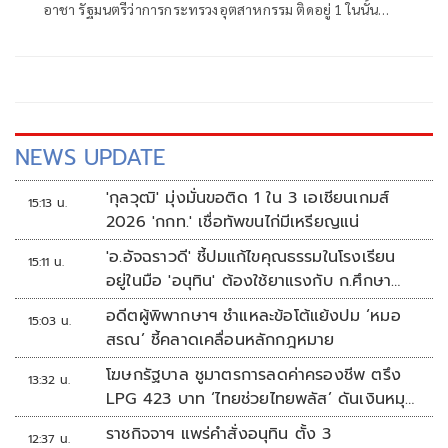
อาชา รัฐมนตรีว่าการกระทรวงอุตสาหกรรม ติดอยู่ 1 ในนั้น
แน่นอน
NEWS UPDATE
'กุลวุฒิ' มุ่งมั่นขอติด 1 ใน 3 เอเชียนเกมส์
15:13 น.
2026 'กกท.' เชื่อทัพขนไก่มีเหรียญแน่
'อ.อัจฉราวดี' ชี้ปมแก้ไขคุณธรรมในโรงเรียน
15:11 น.
อยู่ในมือ 'อนุทิน' ต้องใช้ยาแรงกับ ก.ศึกษา
เรื่องปืนแค่ปลายเหตุ
อดีตผู้พิพากษาฯ ชำแหละข้อโต้แย้งปม ‘หมอ
15:03 น.
สรณ’ ชี้คลาดเคลื่อนหลักกฎหมาย
โฆษกรัฐบาล ชูมาตรการลดค่าครองชีพ ตรึง
13:32 น.
LPG 423 บาท ‘ไทยช่วยไทยพลัส’ ดันเงินหมุน
แสนล้าน
ราชกิจจาฯ แพร่คำสั่งอนุทิน ตั้ง 3
12:37 น.