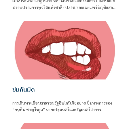
เป็นประจำตามกฎหมาย ที่สำนักงานคณะกรรมการป้องกันและ
ปราบปรามการทุจริตแห่งชาติ (ป.ป.ช.) จะเผยแพร่บัญชีแสดง
รายการทรัพย์สินและหนี้สินของผู้ดำรงตำแหน่งทางการเมือง ไม่
ว่าจะเป็นกรณีเข้ารับตำแหน่ง หรือพ้นจากตำแหน่ง
ข่มกันมิด
การเดินทางเยือนสาธารณรัฐอินโดนีเซียอย่างเป็นทางการของ
“อนุทิน ชาญวีรกูล” นายกรัฐมนตรีและรัฐมนตรีว่าการ
กระทรวงมหาดไทย ถือเป็นปรากฏการณ์ทางการทูตครั้ง
ประวัติศาสตร์ ที่สะท้อนถึงเกียรติภูมิอันโดดเด่นของ