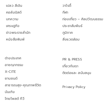
เปลว สีเงิน
วาไรตี้
คอลัมนิสต์
กีฬา
บทความ
ท่องเที่ยว – ศิลปวัฒนธรรม
เศรษฐกิจ
ประชาสัมพันธ์
ข่าวพระราชสำนัก
ภูมิภาค
หนังสือพิมพ์
สิ่งแวดล้อม
ต่างประเทศ
PR & PRESS
อาชญากรรม
เกี่ยวกับเรา
X-CITE
ติดต่อและ สนับสนุน
ยานยนต์
สาธารณสุข-คุณภาพชีวิต
Privacy Policy
บันเทิง
ไทยโพสต์ ทีวี