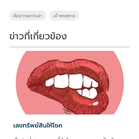
b
er
y
e
o
Li
Tags
คันปากอยากเล่า
เจ้าพระพาย
o
n
k
k
ข่าวที่เกี่ยวข้อง
เลขทรัพย์สินให้โชค