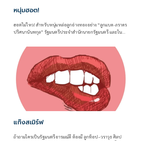
หนุ่มฮอต!
ฮอตไม่ไหว! สำหรับหนุ่มหล่อลูกอ่างทองอย่าง “ลูกแบด-ภราดร
ปริศนานันทกุล” รัฐมนตรีประจำสำนักนายกรัฐมนตรี และใน
ฐานะ สส.อ่างทอง ค่ายภูมิใจไทย ที่ได้เดินทางไปร่วมงานครบ
รอบวันคล้ายวันเกิด 77 ปี ของนายประภัตร โพธสุธน
สส.สุพรรณบุรี จากค่ายเดียวกันที่จังหวัดสุพรรณบุรี เมื่อวันที่ 1
สิงหาคมที่ผ่านมา
แก๊งสเมิร์ฟ
ถ้าถามใครเป็นรัฐมนตรีอารมณ์ดี ต้องมี ลูกท็อป–วราวุธ ศิลป