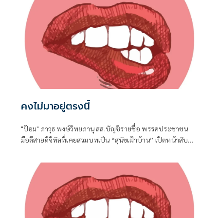
ประเทศไทยบนเวทีโลกได้อย่างชัดเจน
คงไม่มาอยู่ตรงนี้
"ป้อม" ภาวุธ พงษ์วิทยภานุ สส.บัญชีรายชื่อ พรรคประชาชน
มือดีสายดิจิทัลที่เคยสวมบทเป็น “สุนัขเฝ้าบ้าน” เปิดหน้าสับ
เละโครงการ TH-AI Passport วงเงิน 1,621 ล้านบาท ของ
กระทรวงดิจิทัลเพื่อเศรษฐกิจและสังคม (ดีอี)