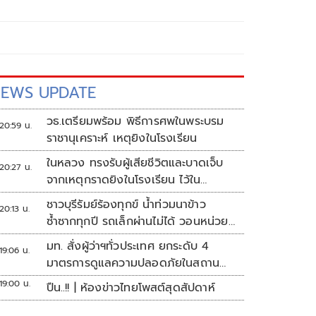
EWS UPDATE
วธ.เตรียมพร้อม พิธีการศพในพระบรม
20:59 น.
ราชานุเคราะห์ เหตุยิงในโรงเรียน
ในหลวง ทรงรับผู้เสียชีวิตและบาดเจ็บ
20:27 น.
จากเหตุกราดยิงในโรงเรียน ไว้ใน
พระบรมราชานุเคราะห์
ชาวบุรีรัมย์ร้องทุกข์ น้ำท่วมนาข้าว
20:13 น.
ซ้ำซากทุกปี รถเล็กผ่านไม่ได้ วอนหน่วย
งานเร่งแก้ไข
มท. สั่งผู้ว่าฯทั่วประเทศ ยกระดับ 4
19:06 น.
มาตรการดูแลความปลอดภัยในสถาน
ศึกษา
19:00 น.
ปืน..!! | ห้องข่าวไทยโพสต์สุดสัปดาห์