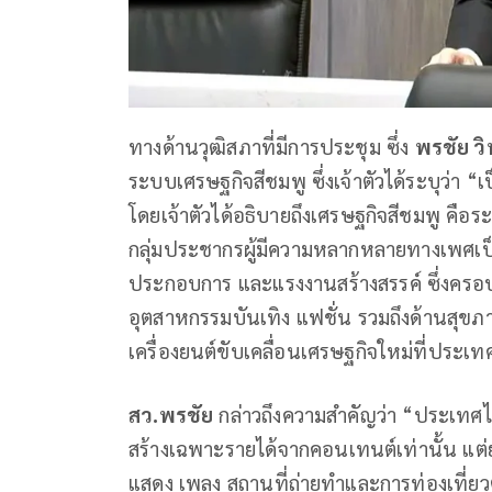
ทางด้านวุฒิสภาที่มีการประชุม ซึ่ง
พรชัย วิ
ระบบเศรษฐกิจสีชมพู ซึ่งเจ้าตัวได้ระบุว่า “เป
โดยเจ้าตัวได้อธิบายถึงเศรษฐกิจสีชมพู คื
กลุ่มประชากรผู้มีความหลากหลายทางเพศเป็นศ
ประกอบการ และแรงงานสร้างสรรค์ ซึ่งครอบคล
อุตสาหกรรมบันเทิง แฟชั่น รวมถึงด้านสุขภา
เครื่องยนต์ขับเคลื่อนเศรษฐกิจใหม่ที่ประเ
สว.พรชัย
กล่าวถึงความสำคัญว่า “ประเทศไทยเ
สร้างเฉพาะรายได้จากคอนเทนต์เท่านั้น แต่ย
แสดง เพลง สถานที่ถ่ายทำและการท่องเที่ยว