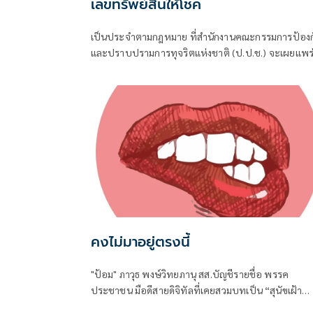
เลขทรัพย์สินให้โชค
เป็นประจำตามกฎหมาย ที่สำนักงานคณะกรรมการป้องก
และปราบปรามการทุจริตแห่งชาติ (ป.ป.ช.) จะเผยแพร
บัญชีแสดงรายการทรัพย์สินและหนี้สินของผู้ดำรงตำแห
ทางการเมือง ไม่ว่าจะเป็นกรณีเข้ารับตำแหน่ง หรือพ้น
ตำแหน่ง
คงไม่มาอยู่ตรงนี้
"ป้อม" ภาวุธ พงษ์วิทยภานุ สส.บัญชีรายชื่อ พรรค
ประชาชน มือดีสายดิจิทัลที่เคยสวมบทเป็น “สุนัขเฝ้า
บ้าน” เปิดหน้าสับเละโครงการ TH-AI Passport วงเงิน