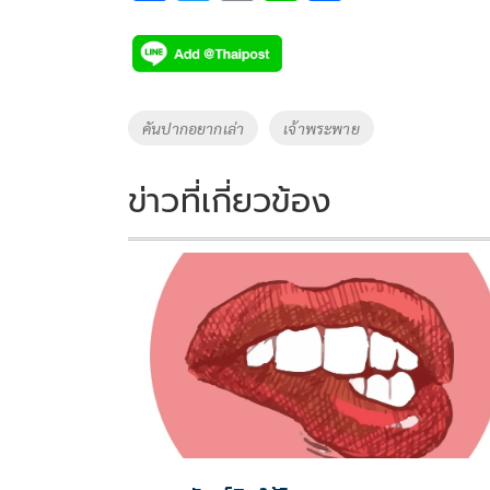
ac
wi
o
n
h
e
tt
p
e
ar
b
er
y
e
o
Li
Tags
คันปากอยากเล่า
เจ้าพระพาย
o
n
k
k
ข่าวที่เกี่ยวข้อง