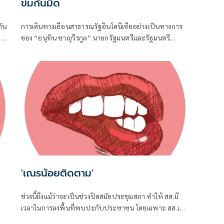
ข่มกันมิด
ัน
การเดินทางเยือนสาธารณรัฐอินโดนีเซียอย่างเป็นทางการ
่
ของ “อนุทิน ชาญวีรกูล” นายกรัฐมนตรีและรัฐมนตรี
น่ง
ว่าการกระทรวงมหาดไทย ถือเป็นปรากฏการณ์ทางการทูต
จาก
ครั้งประวัติศาสตร์ ที่สะท้อนถึงเกียรติภูมิอันโดดเด่นของ
ประเทศไทยบนเวทีโลกได้อย่างชัดเจน
'เณรน้อยติดตาม'
ช่วงนี้ถึงแม้ว่าจะเป็นช่วงปิดสมัยประชุมสภา ทำให้ สส.มี
เวลาในการลงพื้นที่พบปะกับประชาชน โดยเฉพาะ สส.เขต
ที่อยู่ใกล้ชิดกับชาวบ้าน จึงต้องอาศัยช่วงจังหวะเวลานี้ใน