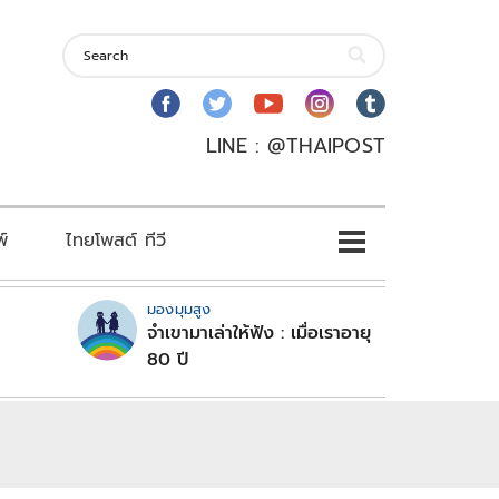
LINE : @THAIPOST
พ์
ไทยโพสต์ ทีวี
มองมุมสูง
จำเขามาเล่าให้ฟัง : เมื่อเราอายุ
80 ปี