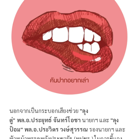
นอกจากเป็นกระบอกเสียงช่วย
"ลุง
ตู่" พล.อ.ประยุทธ์ จันทร์โอชา
นายกฯ และ
"ลุง
ป้อม" พล.อ.ประวิตร วงษ์สุวรรณ
รองนายกฯ และ
หัวหน้าพรรคพลังประชารัฐ (พปชร.) ในการชี้แจง