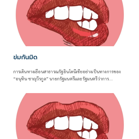
ข่มกันมิด
การเดินทางเยือนสาธารณรัฐอินโดนีเซียอย่างเป็นทางการของ
“อนุทิน ชาญวีรกูล” นายกรัฐมนตรีและรัฐมนตรีว่าการ
กระทรวงมหาดไทย ถือเป็นปรากฏการณ์ทางการทูตครั้ง
ประวัติศาสตร์ ที่สะท้อนถึงเกียรติภูมิอันโดดเด่นของ
ประเทศไทยบนเวทีโลกได้อย่างชัดเจน