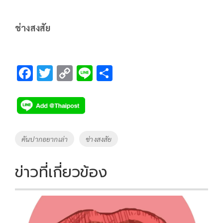
ช่างสงสัย
F
T
C
Li
S
ac
wi
o
n
h
e
tt
p
e
ar
b
er
y
e
o
Li
Tags
คันปากอยากเล่า
ช่างสงสัย
o
n
k
k
ข่าวที่เกี่ยวข้อง