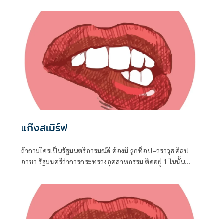
รอบวันคล้ายวันเกิด 77 ปี ของนายประภัตร โพธสุธน
สส.สุพรรณบุรี จากค่ายเดียวกันที่จังหวัดสุพรรณบุรี เมื่อวันที่ 1
สิงหาคมที่ผ่านมา
แก๊งสเมิร์ฟ
ถ้าถามใครเป็นรัฐมนตรีอารมณ์ดี ต้องมี ลูกท็อป–วราวุธ ศิลป
อาชา รัฐมนตรีว่าการกระทรวงอุตสาหกรรม ติดอยู่ 1 ในนั้น
แน่นอน