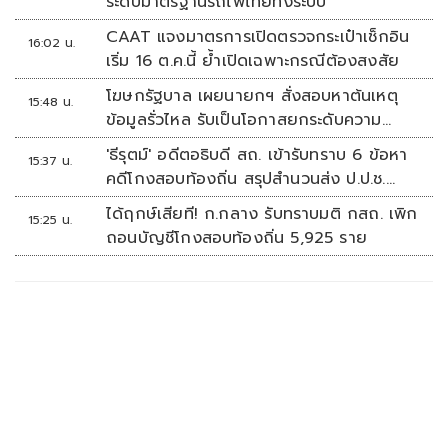
ระดับมาตรฐานรถไฟไทยทั้งระบบ
CAAT แจงมาตรการเปิดตรวจกระเป๋าเช็กอิน
16:02 น.
เริ่ม 16 ต.ค.นี้ ย้ำเปิดเฉพาะกรณีต้องสงสัย
โฆษกรัฐบาล เผยนายกฯ สั่งสอบหาต้นเหตุ
15:48 น.
ข้อมูลรั่วไหล รับเป็นโอกาสยกระดับความ
มั่นคงปลอดภัยข้อมูลภาครัฐทั้งระบบ
'ธีรุตม์' อดีตอธิบดี สถ. เข้ารับทราบ 6 ข้อหา
15:37 น.
คดีโกงสอบท้องถิ่น สรุปสำนวนส่ง ป.ป.ช.
สัปดาห์หน้า
ได้ฤกษ์เสียที! ก.กลาง รับทราบมติ กสถ. เพิก
15:25 น.
ถอนบัญชีโกงสอบท้องถิ่น 5,925 ราย