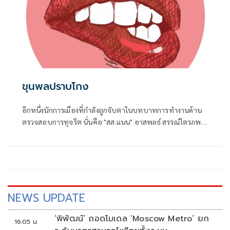
ขุนพลปราบโกง
อีกหนึ่งนักการเมืองที่กำลังถูกจับตาในบทบาทการทำงานด้าน
ตรวจสอบการทุจริต นั่นคือ "สส.แนน" อาสพลธ์ สรรณ์ไตรภพ
สส.ศรีสะเกษ พรรคภูมิใจไทย 3 สมัย ในฐานะประธาน กมธ.การ
ป้องกันและปราบปรามการทุจริตประพฤติมิชอบ (กมธ.ป.ป.ช.)
สภาผู้แทนราษฎร
NEWS UPDATE
‘พิพัฒน์’ ถอดโมเดล ‘Moscow Metro’ ยก
16:05 น.