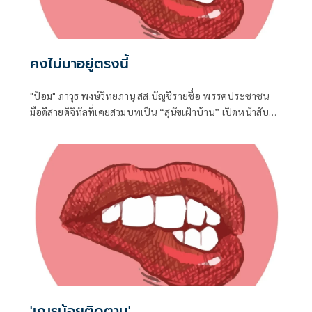
คงไม่มาอยู่ตรงนี้
"ป้อม" ภาวุธ พงษ์วิทยภานุ สส.บัญชีรายชื่อ พรรคประชาชน
มือดีสายดิจิทัลที่เคยสวมบทเป็น “สุนัขเฝ้าบ้าน” เปิดหน้าสับ
เละโครงการ TH-AI Passport วงเงิน 1,621 ล้านบาท ของ
กระทรวงดิจิทัลเพื่อเศรษฐกิจและสังคม (ดีอี)
'เณรน้อยติดตาม'