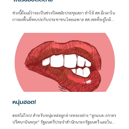
ช่วงนี้ถึงแม้ว่าจะเป็นช่วงปิดสมัยประชุมสภา ทำให้ สส.มีเวลาใน
การลงพื้นที่พบปะกับประชาชน โดยเฉพาะ สส.เขตที่อยู่ใกล้ชิด
กับชาวบ้าน จึงต้องอาศัยช่วงจังหวะเวลานี้ในการลงพื้นที่แก้
ปัญหาในเขต
หนุ่มฮอต!
ฮอตไม่ไหว! สำหรับหนุ่มหล่อลูกอ่างทองอย่าง “ลูกแบด-ภราดร
ปริศนานันทกุล” รัฐมนตรีประจำสำนักนายกรัฐมนตรี และใน
ฐานะ สส.อ่างทอง ค่ายภูมิใจไทย ที่ได้เดินทางไปร่วมงานครบ