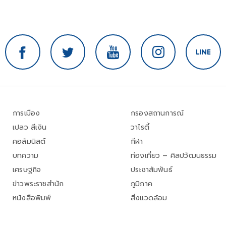
การเมือง
กรองสถานการณ์
เปลว สีเงิน
วาไรตี้
คอลัมนิสต์
กีฬา
บทความ
ท่องเที่ยว – ศิลปวัฒนธรรม
เศรษฐกิจ
ประชาสัมพันธ์
ข่าวพระราชสำนัก
ภูมิภาค
หนังสือพิมพ์
สิ่งแวดล้อม