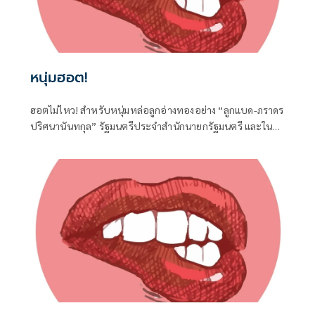
หนุ่มฮอต!
ฮอตไม่ไหว! สำหรับหนุ่มหล่อลูกอ่างทองอย่าง “ลูกแบด-ภราดร
ปริศนานันทกุล” รัฐมนตรีประจำสำนักนายกรัฐมนตรี และใน
ฐานะ สส.อ่างทอง ค่ายภูมิใจไทย ที่ได้เดินทางไปร่วมงานครบ
รอบวันคล้ายวันเกิด 77 ปี ของนายประภัตร โพธสุธน
สส.สุพรรณบุรี จากค่ายเดียวกันที่จังหวัดสุพรรณบุรี เมื่อวันที่ 1
สิงหาคมที่ผ่านมา