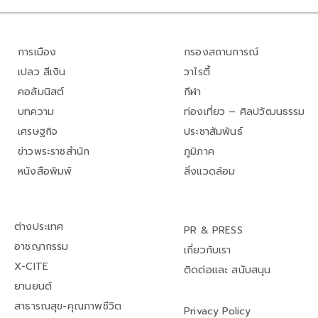
การเมือง
กรองสถานการณ์
เปลว สีเงิน
วาไรตี้
คอลัมนิสต์
กีฬา
บทความ
ท่องเที่ยว – ศิลปวัฒนธรรม
เศรษฐกิจ
ประชาสัมพันธ์
ข่าวพระราชสำนัก
ภูมิภาค
หนังสือพิมพ์
สิ่งแวดล้อม
ต่างประเทศ
PR & PRESS
อาชญากรรม
เกี่ยวกับเรา
X-CITE
ติดต่อและ สนับสนุน
ยานยนต์
สาธารณสุข-คุณภาพชีวิต
Privacy Policy