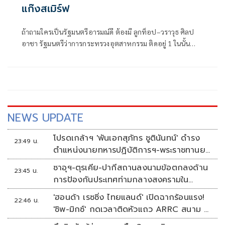
แก๊งสเมิร์ฟ
ถ้าถามใครเป็นรัฐมนตรีอารมณ์ดี ต้องมี ลูกท็อป–วราวุธ ศิลป
อาชา รัฐมนตรีว่าการกระทรวงอุตสาหกรรม ติดอยู่ 1 ในนั้น
แน่นอน
NEWS UPDATE
โปรดเกล้าฯ 'พันเอกสุภัทร ชูตินันทน์' ดำรง
23:49 น.
ตำแหน่งนายทหารปฏิบัติการฯ-พระราชทานยศ
'พลตรี'
ซาอุฯ-ตุรเคีย-ปากีสถานลงนามข้อตกลงด้าน
23:45 น.
การป้องกันประเทศท่ามกลางสงครามใน
ภูมิภาค
'ฮอนด้า เรซซิ่ง ไทยแลนด์' เปิดฉากร้อนแรง!
22:46 น.
'ชิพ-มิกซ์' กดเวลาติดหัวแถว ARRC สนาม 4
ที่มัลดาลิกา