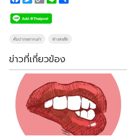
ac
wi
o
n
h
e
tt
p
e
ar
b
er
y
e
o
Li
Tags
คันปากอยากเล่า
ช่างสงสัย
o
n
k
k
ข่าวที่เกี่ยวข้อง