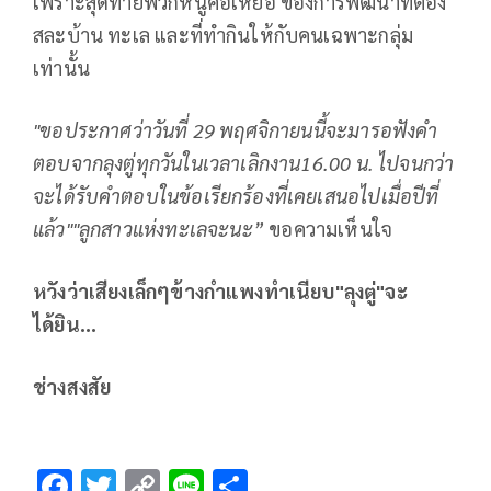
เพราะสุดท้ายพวกหนูคือเหยื่อ ของการพัฒนาที่ต้อง
สละบ้าน ทะเล และที่ทำกินให้กับคนเฉพาะกลุ่ม
เท่านั้น
"ขอประกาศว่าวันที่ 29 พฤศจิกายนนี้จะมารอฟังคำ
ตอบจากลุงตู่ทุกวันในเวลาเลิกงาน16.00 น. ไปจนกว่า
จะได้รับคำตอบในข้อเรียกร้องที่เคยเสนอไปเมื่อปีที่
แล้ว""ลูกสาวแห่งทะเลจะนะ”
ขอความเห็นใจ
หวังว่าเสียงเล็กๆข้างกำแพงทำเนียบ
"ลุงตู่"จะ
ได้ยิน...
ช่างสงสัย
F
T
C
Li
S