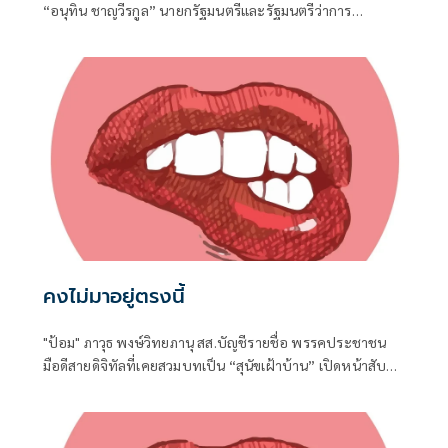
“อนุทิน ชาญวีรกูล” นายกรัฐมนตรีและรัฐมนตรีว่าการ
กระทรวงมหาดไทย ถือเป็นปรากฏการณ์ทางการทูตครั้ง
ประวัติศาสตร์ ที่สะท้อนถึงเกียรติภูมิอันโดดเด่นของ
ประเทศไทยบนเวทีโลกได้อย่างชัดเจน
คงไม่มาอยู่ตรงนี้
"ป้อม" ภาวุธ พงษ์วิทยภานุ สส.บัญชีรายชื่อ พรรคประชาชน
มือดีสายดิจิทัลที่เคยสวมบทเป็น “สุนัขเฝ้าบ้าน” เปิดหน้าสับ
เละโครงการ TH-AI Passport วงเงิน 1,621 ล้านบาท ของ
กระทรวงดิจิทัลเพื่อเศรษฐกิจและสังคม (ดีอี)