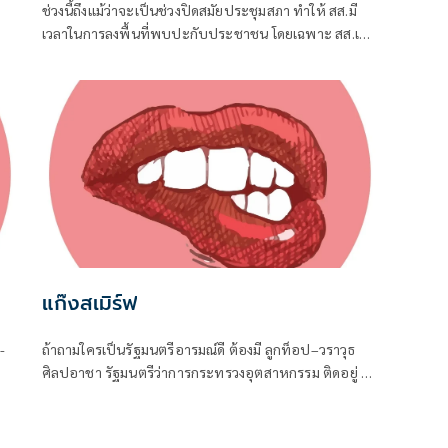
ช่วงนี้ถึงแม้ว่าจะเป็นช่วงปิดสมัยประชุมสภา ทำให้ สส.มี
เวลาในการลงพื้นที่พบปะกับประชาชน โดยเฉพาะ สส.เขต
ที่อยู่ใกล้ชิดกับชาวบ้าน จึงต้องอาศัยช่วงจังหวะเวลานี้ใน
การลงพื้นที่แก้ปัญหาในเขต
แก๊งสเมิร์ฟ
-
ถ้าถามใครเป็นรัฐมนตรีอารมณ์ดี ต้องมี ลูกท็อป–วราวุธ
ศิลปอาชา รัฐมนตรีว่าการกระทรวงอุตสาหกรรม ติดอยู่ 1
ิน
ในนั้นแน่นอน
ประ