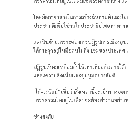
พรรครวมไทยยูไนเต็ดมิใช่พรรคสายกลาง แต่
โดยยึดสายกลางในการสร้างฉันทามติ และไม
ประชามติเพื่อใช้กลไกประชาธิปไตยหาทางอ
แต่เป็นซ้ายเพราะต้องการปฏิรูปการเมืองอุป
ได้กระจุกอยู่ในมือคนไม่ถึง 1% ของประเทศ เ
ปฏิรูปสังคมเหลื่อมลํ้าให้เท่าเทียมกันภาย
แสดงความคิดเห็นและชุมนุมอย่างสันติ
"โก้-วรนัยน์" เชื่อว่าสิ่งเหล่านี้จะเป็นทาง
"พรรครวมไทยยูไนเต็ด" จะต้องทำงานอย่างห
ช่างสงสัย