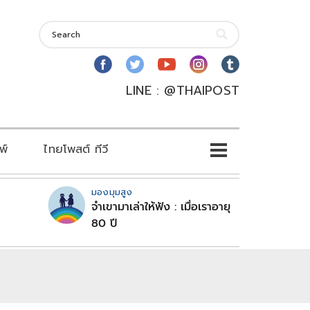
LINE : @THAIPOST
พ์
ไทยโพสต์ ทีวี
มองมุมสูง
จำเขามาเล่าให้ฟัง : เมื่อเราอายุ
80 ปี