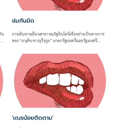
ข่มกันมิด
ัน
การเดินทางเยือนสาธารณรัฐอินโดนีเซียอย่างเป็นทางการ
่
ของ “อนุทิน ชาญวีรกูล” นายกรัฐมนตรีและรัฐมนตรี
น่ง
ว่าการกระทรวงมหาดไทย ถือเป็นปรากฏการณ์ทางการทูต
จาก
ครั้งประวัติศาสตร์ ที่สะท้อนถึงเกียรติภูมิอันโดดเด่นของ
ประเทศไทยบนเวทีโลกได้อย่างชัดเจน
'เณรน้อยติดตาม'