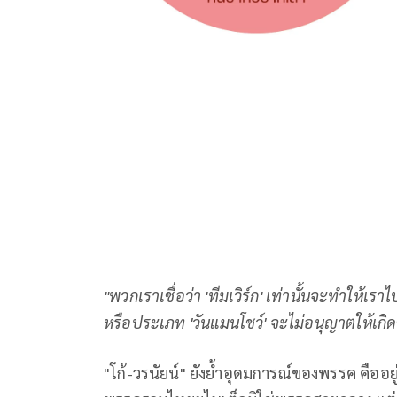
"พวกเราเชื่อว่า
'ทีมเวิร์ก' เท่านั้นจะทำให้เ
หรือประเภท 'วันแมนโชว์' จะไม่อนุญาตให้เกิด
"โก้-วรนัยน์" ยังย้ำอุดมการณ์ของพรรค คือ