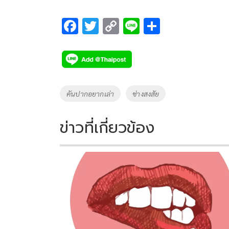
F
T
C
Li
S
ac
wi
o
n
h
e
tt
p
e
ar
b
er
y
e
o
Li
Tags
คันปากอยากเล่า
ช่างสงสัย
o
n
k
k
ข่าวที่เกี่ยวข้อง