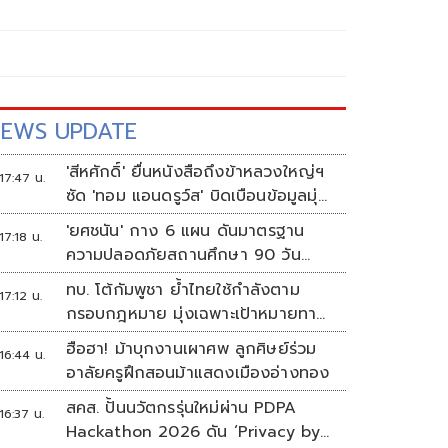
EWS UPDATE
'สีหศักดิ์' ยื่นหนังสือถึงข้าหลวงใหญ่ฯ
17:47 น.
ซัด 'ทอม แอนดรูว์ส' บิดเบือนข้อมูลมุ่ง
แสวงหาผลประโยชน์ทางการเมือง
'ยศชนัน' กาง 6 แผน ดันมาตรฐาน
17:18 น.
ความปลอดภัยสถานศึกษา 90 วัน
ป้องกันก่อเหตุรุนแรง
ทบ. โต้กัมพูชา ย้ำไทยใช้กำลังตาม
17:12 น.
กรอบกฎหมาย มุ่งเฉพาะเป้าหมายทาง
ทหาร
ฮือฮา! ม้าบุกงานเผาศพ ลูกศิษย์ร่วม
16:44 น.
อาลัยครูฝึกสอนม้าแสดงเมืองอ่างทอง
สคส. ปั้นนวัตกรรุ่นใหม่ผ่าน PDPA
16:37 น.
Hackathon 2026 ดัน ‘Privacy by