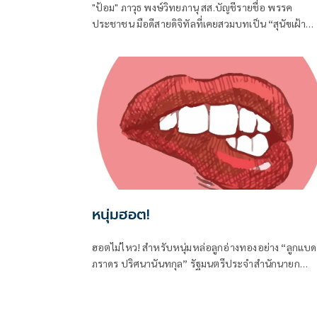
"ป้อม" ภาวุธ พงษ์วิทยภานุ สส.บัญชีรายชื่อ พรรค
ประชาชน มือดีสายดิจิทัลที่เคยสวมบทเป็น “สุนัขเฝ้า
บ้าน” เปิดหน้าสับเละโครงการ TH-AI Passport วงเงิน
1,621 ล้านบาท ของกระทรวงดิจิทัลเพื่อเศรษฐกิจและ
สังคม (ดีอี)
หนุ่มฮอต!
ฮอตไม่ไหว! สำหรับหนุ่มหล่อลูกอ่างทองอย่าง “ลูกแบด
ภราดร ปริศนานันทกุล” รัฐมนตรีประจำสำนักนายก
รัฐมนตรี และในฐานะ สส.อ่างทอง ค่ายภูมิใจไทย ที่ได้เด
ทางไปร่วมงานครบรอบวันคล้ายวันเกิด 77 ปี ของนาย
ภัตร โพธสุธน สส.สุพรรณบุรี จากค่ายเดียวกันที่จังหวัด