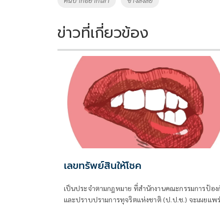
o
n
k
k
ข่าวที่เกี่ยวข้อง
เลขทรัพย์สินให้โชค
เป็นประจำตามกฎหมาย ที่สำนักงานคณะกรรมการป้องก
และปราบปรามการทุจริตแห่งชาติ (ป.ป.ช.) จะเผยแพร
บัญชีแสดงรายการทรัพย์สินและหนี้สินของผู้ดำรงตำแห