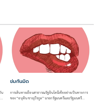
ข่มกันมิด
ัน
การเดินทางเยือนสาธารณรัฐอินโดนีเซียอย่างเป็นทางการ
่
ของ “อนุทิน ชาญวีรกูล” นายกรัฐมนตรีและรัฐมนตรี
น่ง
ว่าการกระทรวงมหาดไทย ถือเป็นปรากฏการณ์ทางการทูต