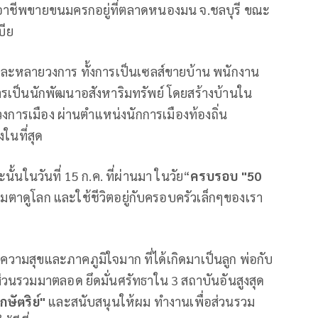
งมีอาชีพขายขนมครกอยู่ที่ตลาดหนองมน จ.ชลบุรี ขณะ
เบีย
ะหลายวงการ ทั้งการเป็นเซลส์ขายบ้าน พนักงาน
รเป็นนักพัฒนาอสังหาริมทรัพย์ โดยสร้างบ้านใน
ดงวงการเมือง ผ่านตำแหน่งนักการเมืองท้องถิ่น
งในที่สุด
้นในวันที่ 15 ก.ค. ที่ผ่านมา ในวัย“
ครบรอบ "50
มตาดูโลก และใช้ชีวิตอยู่กับครอบครัวเล็กๆของเรา
 มีความสุขและภาคภูมิใจมาก ที่ได้เกิดมาเป็นลูก พ่อกับ
ส่วนรวมมาตลอด ยึดมั่นศรัทธาใน 3 สถาบันอันสูงสุด
ษัตริย์"
และสนับสนุนให้ผม ทำงานเพื่อส่วนรวม