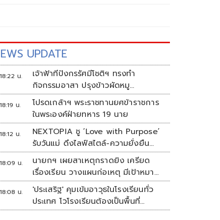
EWS UPDATE
เจ้าฟ้าทีปังกรรัศมีโชติฯ ทรงทำ
18:22 น.
กิจกรรมอาสา ปรุงข้าวผัดหมู
พระราชทานประชาชน
โปรดเกล้าฯ พระราชทานยศข้าราชการ
18:19 น.
ในพระองค์ฝ่ายทหาร 19 นาย
NEXTOPIA ชู ‘Love with Purpose’
18:12 น.
รับวันแม่ ดึงไลฟ์สไตล์-ความยั่งยืน
สร้างประสบการณ์ช้อปปิงมีความหมาย
นายกฯ เผยสาเหตุกราดยิง เครียด
18:09 น.
เรื่องเรียน วางแผนก่อเหตุ มีเป้าหมาย
ชัดเจน
'ประเสริฐ' คุมเข้มอาวุธในโรงเรียนทั่ว
18:08 น.
ประเทศ โวโรงเรียนต้องเป็นพื้นที่
ปลอดภัย