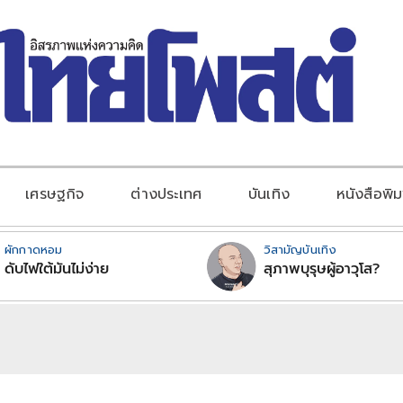
เศรษฐกิจ
ต่างประเทศ
บันเทิง
หนังสือพิม
ผักกาดหอม
วิสามัญบันเทิง
ดับไฟใต้มันไม่ง่าย
สุภาพบุรุษผู้อาวุโส?