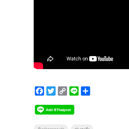
F
T
C
Li
S
ac
wi
o
n
h
e
tt
p
e
ar
b
er
y
e
o
Li
Tags
คันปากอยากเล่า
ช่างสงสัย