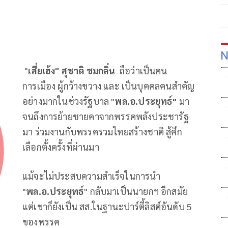
N
"
เสี่ยเฮ้ง" สุชาติ ชมกลิ่น
ถือว่าเป็นคน
การเมือง ผู้กว้างขวาง และ เป็นบุคคลคนสำคัญ
อย่างมากในช่วงรัฐบาล "
พล.อ.ประยุทธ์"
มา
จนถึงการย้ายชายคาจากพรรคพลังประชารัฐ
มา ร่วมงานกับพรรครวมไทยสร้างชาติ สู้ศึก
เลือกตั้งครั้งที่ผ่านมา
แม้จะไม่ประสบความสำเร็จในการนำ
"
พล.อ.ประยุทธ์
" กลับมาเป็นนายกฯ อีกสมัย
แต่เขาก็ยังเป็น สส.ในฐานะปาร์ตี้ลิสต์อันดับ 5
ของพรรค