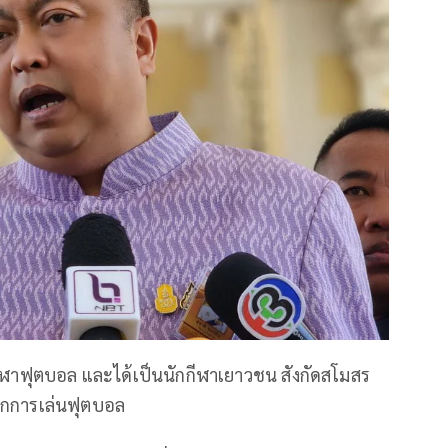
กีฬาฟุตบอล และได้เป็นนักกีฬาเยาวชน สังกัดสโมสร
จากการเล่นฟุตบอล