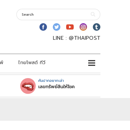
LINE : @THAIPOST
พ์
ไทยโพสต์ ทีวี
คันปากอยากเล่า
เลขทรัพย์สินให้โชค