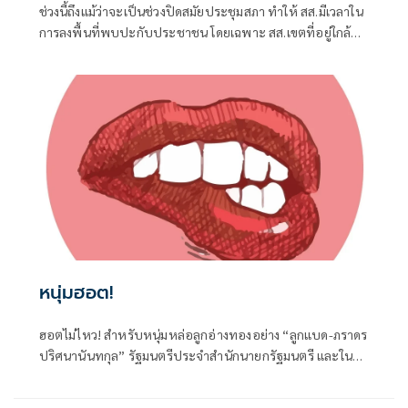
ช่วงนี้ถึงแม้ว่าจะเป็นช่วงปิดสมัยประชุมสภา ทำให้ สส.มีเวลาใน
การลงพื้นที่พบปะกับประชาชน โดยเฉพาะ สส.เขตที่อยู่ใกล้ชิด
กับชาวบ้าน จึงต้องอาศัยช่วงจังหวะเวลานี้ในการลงพื้นที่แก้
ปัญหาในเขต
หนุ่มฮอต!
ฮอตไม่ไหว! สำหรับหนุ่มหล่อลูกอ่างทองอย่าง “ลูกแบด-ภราดร
ปริศนานันทกุล” รัฐมนตรีประจำสำนักนายกรัฐมนตรี และใน
ฐานะ สส.อ่างทอง ค่ายภูมิใจไทย ที่ได้เดินทางไปร่วมงานครบ
รอบวันคล้ายวันเกิด 77 ปี ของนายประภัตร โพธสุธน