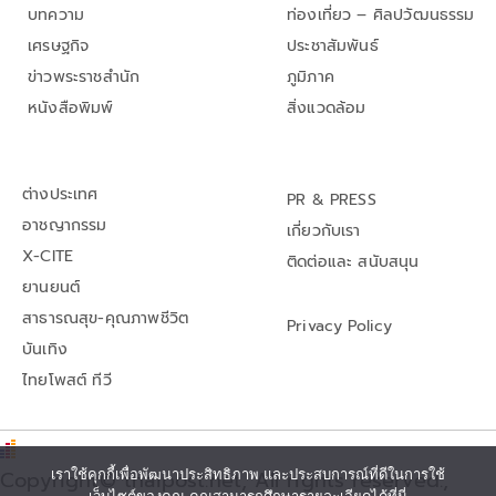
บทความ
ท่องเที่ยว – ศิลปวัฒนธรรม
เศรษฐกิจ
ประชาสัมพันธ์
ข่าวพระราชสำนัก
ภูมิภาค
หนังสือพิมพ์
สิ่งแวดล้อม
ต่างประเทศ
PR & PRESS
อาชญากรรม
เกี่ยวกับเรา
X-CITE
ติดต่อและ สนับสนุน
ยานยนต์
สาธารณสุข-คุณภาพชีวิต
Privacy Policy
บันเทิง
ไทยโพสต์ ทีวี
Copyright© thaipost.net, All rights reserved.,
เราใช้คุกกี้เพื่อพัฒนาประสิทธิภาพ และประสบการณ์ที่ดีในการใช้