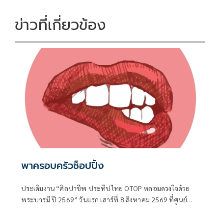
o
n
k
k
ข่าวที่เกี่ยวข้อง
พาครอบครัวช็อปปิ้ง
ประเดิมงาน “ศิลปาชีพ ประทีปไทย OTOP หลอมดวงใจด้วย
พระบารมี ปี 2569” วันแรก เสาร์ที่ 8 สิงหาคม 2569 ที่ศูนย์
แสดงสินค้าและการประชุมอิมแพค เมืองทองธานี ด้วยความ