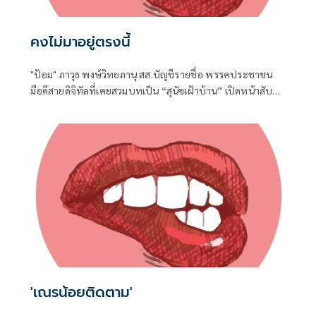
คงไม่มาอยู่ตรงนี้
"ป้อม" ภาวุธ พงษ์วิทยภานุ สส.บัญชีรายชื่อ พรรคประชาชน
มือดีสายดิจิทัลที่เคยสวมบทเป็น “สุนัขเฝ้าบ้าน” เปิดหน้าสับ
เละโครงการ TH-AI Passport วงเงิน 1,621 ล้านบาท ของ
กระทรวงดิจิทัลเพื่อเศรษฐกิจและสังคม (ดีอี)
'เณรน้อยติดตาม'