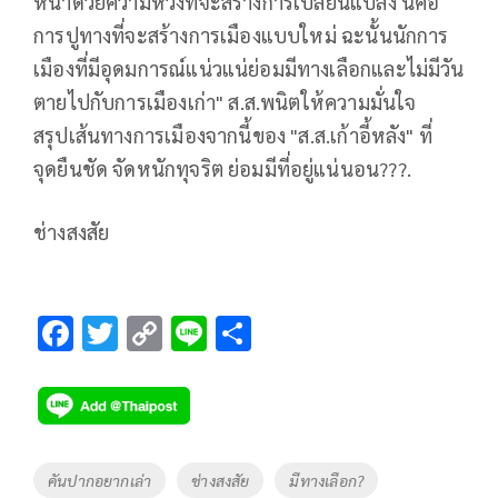
หน้าด้วยความหวังที่จะสร้างการเปลี่ยนแปลง นี่คือ
การปูทางที่จะสร้างการเมืองแบบใหม่ ฉะนั้นนักการ
เมืองที่มีอุดมการณ์แน่วแน่ย่อมมีทางเลือกและไม่มีวัน
ตายไปกับการเมืองเก่า" ส.ส.พนิตให้ความมั่นใจ
สรุปเส้นทางการเมืองจากนี้ของ "ส.ส.เก้าอี้หลัง" ที่
จุดยืนชัด จัดหนักทุจริต ย่อมมีที่อยู่แน่นอน???.
ช่างสงสัย
F
T
C
Li
S
ac
wi
o
n
h
e
tt
p
e
ar
b
er
y
e
o
Li
Tags
คันปากอยากเล่า
ช่างสงสัย
มีทางเลือก?