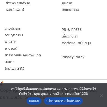
ข่าวพระราชสำนัก
ภูมิภาค
หนังสือพิมพ์
สิ่งแวดล้อม
ต่างประเทศ
PR & PRESS
อาชญากรรม
เกี่ยวกับเรา
X-CITE
ติดต่อและ สนับสนุน
ยานยนต์
สาธารณสุข-คุณภาพชีวิต
Privacy Policy
บันเทิง
ไทยโพสต์ ทีวี
เราใช้คุกกี้เพื่อพัฒนาประสิทธิภาพ และประสบการณ์ที่ดีในการใช้
Copyright© thaipost.net, All rights reserved.,
เว็บไซต์ของคุณ คุณสามารถศึกษารายละเอียดได้ที่นี่
ออกแบบเว็บ จัดทำเว็บไซต์โดย iDesign
ยินยอม
นโยบายความเป็นส่วนตัว