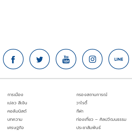
การเมือง
กรองสถานการณ์
เปลว สีเงิน
วาไรตี้
คอลัมนิสต์
กีฬา
บทความ
ท่องเที่ยว – ศิลปวัฒนธรรม
เศรษฐกิจ
ประชาสัมพันธ์