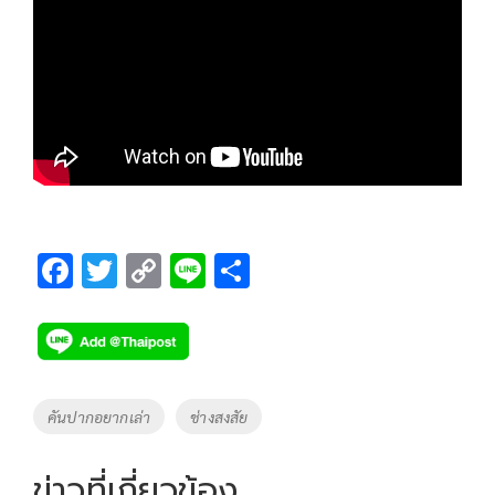
F
T
C
Li
S
ac
wi
o
n
h
e
tt
p
e
ar
b
er
y
e
o
Li
Tags
คันปากอยากเล่า
ช่างสงสัย
o
n
k
k
ข่าวที่เกี่ยวข้อง