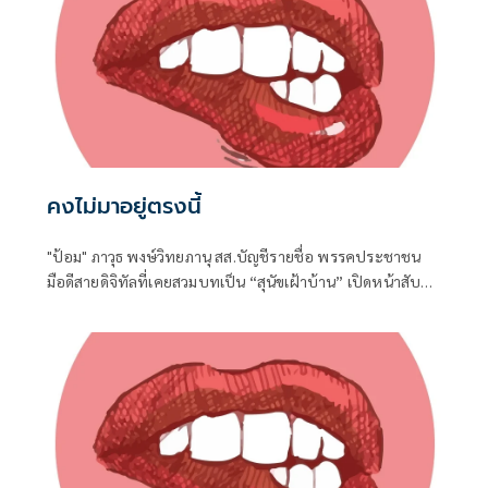
คงไม่มาอยู่ตรงนี้
"ป้อม" ภาวุธ พงษ์วิทยภานุ สส.บัญชีรายชื่อ พรรคประชาชน
มือดีสายดิจิทัลที่เคยสวมบทเป็น “สุนัขเฝ้าบ้าน” เปิดหน้าสับ
เละโครงการ TH-AI Passport วงเงิน 1,621 ล้านบาท ของ
กระทรวงดิจิทัลเพื่อเศรษฐกิจและสังคม (ดีอี)