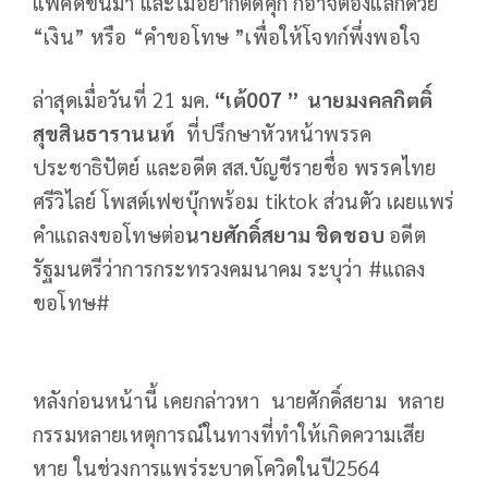
แพ้คดีขึ้นมา และไม่อยากติดคุก ก็อาจต้องแลกด้วย
“เงิน” หรือ “คำขอโทษ ”เพื่อให้โจทก์พึ่งพอใจ
ล่าสุดเมื่อวันที่ 21 มค.
“เต้007 ”
นายมงคลกิตติ์
สุขสินธารานนท์
ที่ปรึกษาหัวหน้าพรรค
ประชาธิปัตย์ และอดีต สส.บัญชีรายชื่อ พรรคไทย
ศรีวิไลย์ โพสต์เฟซบุ๊กพร้อม tiktok ส่วนตัว เผยแพร่
คำแถลงขอโทษต่อ
นายศักดิ์สยาม ชิดชอบ
อดีต
รัฐมนตรีว่าการกระทรวงคมนาคม ระบุว่า #แถลง
ขอโทษ#
หลังก่อนหน้านี้ เคยกล่าวหา นายศักดิ์สยาม หลาย
กรรมหลายเหตุการณ์ในทางที่ทำให้เกิดความเสีย
หาย ในช่วงการแพร่ระบาดโควิดในปี2564