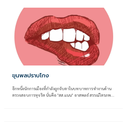
แน่นอน
ขุนพลปราบโกง
อีกหนึ่งนักการเมืองที่กำลังถูกจับตาในบทบาทการทำงานด้าน
ตรวจสอบการทุจริต นั่นคือ "สส.แนน" อาสพลธ์ สรรณ์ไตรภพ
สส.ศรีสะเกษ พรรคภูมิใจไทย 3 สมัย ในฐานะประธาน กมธ.การ
ป้องกันและปราบปรามการทุจริตประพฤติมิชอบ (กมธ.ป.ป.ช.)
สภาผู้แทนราษฎร