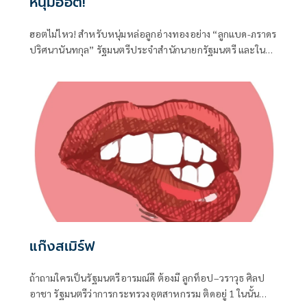
หนุ่มฮอต!
ฮอตไม่ไหว! สำหรับหนุ่มหล่อลูกอ่างทองอย่าง “ลูกแบด-ภราดร
ปริศนานันทกุล” รัฐมนตรีประจำสำนักนายกรัฐมนตรี และใน
ฐานะ สส.อ่างทอง ค่ายภูมิใจไทย ที่ได้เดินทางไปร่วมงานครบ
รอบวันคล้ายวันเกิด 77 ปี ของนายประภัตร โพธสุธน
สส.สุพรรณบุรี จากค่ายเดียวกันที่จังหวัดสุพรรณบุรี เมื่อวันที่ 1
สิงหาคมที่ผ่านมา
แก๊งสเมิร์ฟ
ถ้าถามใครเป็นรัฐมนตรีอารมณ์ดี ต้องมี ลูกท็อป–วราวุธ ศิลป
อาชา รัฐมนตรีว่าการกระทรวงอุตสาหกรรม ติดอยู่ 1 ในนั้น