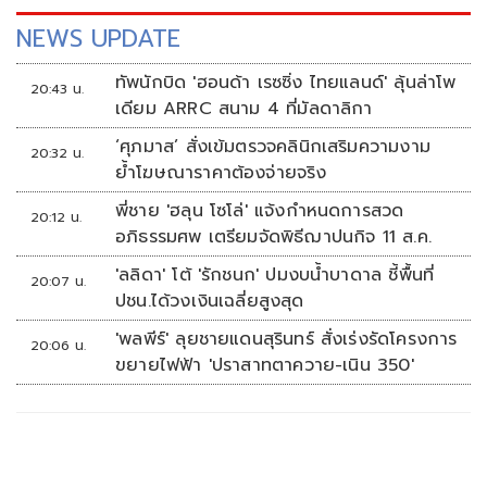
NEWS UPDATE
ทัพนักบิด 'ฮอนด้า เรซซิ่ง ไทยแลนด์' ลุ้นล่าโพ
20:43 น.
เดียม ARRC สนาม 4 ที่มัลดาลิกา
‘ศุภมาส’ สั่งเข้มตรวจคลินิกเสริมความงาม
20:32 น.
ย้ำโฆษณาราคาต้องจ่ายจริง
พี่ชาย 'ฮลุน โซโล่' แจ้งกำหนดการสวด
20:12 น.
อภิธรรมศพ เตรียมจัดพิธีฌาปนกิจ 11 ส.ค.
'ลลิดา' โต้ 'รักชนก' ปมงบน้ำบาดาล ชี้พื้นที่
20:07 น.
ปชน.ได้วงเงินเฉลี่ยสูงสุด
'พลพีร์' ลุยชายแดนสุรินทร์ สั่งเร่งรัดโครงการ
20:06 น.
ขยายไฟฟ้า 'ปราสาทตาควาย-เนิน 350'