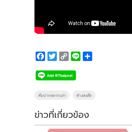
F
T
C
Li
S
ac
wi
o
n
h
e
tt
p
e
ar
b
er
y
e
o
Li
Tags
คันปากอยากเล่า
ช่างสงสัย
o
n
k
k
ข่าวที่เกี่ยวข้อง