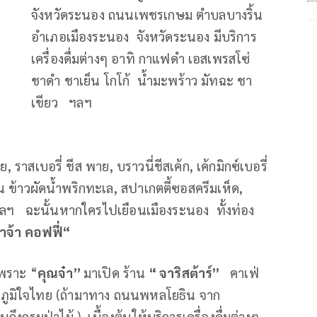
จังหวัดระนอง ถนนเพชรเกษม ตำบลบางริ้น
อำเภอเมืองระนอง จังหวัดระนอง มีบริการ
เครื่องดื่มต่างๆ อาทิ กาแฟดำ เอสเพรสโซ่
ชาดำ ชาเย็น โกโก้ น้ำมะพร้าว มัทฉะ ชา
เขียว ฯลฯ
, ราสเบอรี่ ชีส พาย, บราวนี่ชีสเค้ก, เค้กมิกซ์เบอรี่
 ข้าวผัดน้ำพริกทะเล, สปาเกตตี้ซอสครีมเห็ด,
 ฯลฯ ฉะนั้นหากใครไปเยือนเมืองระนอง ทั้งท่อง
่าจ้า คอฟฟี่“
เพราะ “
คุณจ๋า”
มาเปิด ร้าน
“ จาริสต้าร์”
คาเฟ่
รรคภูมิใจไทย (ถ้ามาทาง ถนนพหลโยธิน จาก
งกรมป่าไม้ ) เบื้องต้นให้บริการเครื่องดื่มต่างๆ