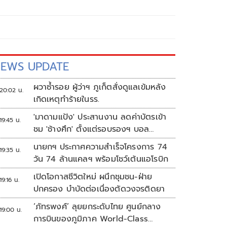
EWS UPDATE
ผวาซ้ำรอย ผู้ว่าฯ ภูเก็ตสั่งดูแลเข้มหลัง
20:02 น.
เกิดเหตุทำร้ายในรร.
'มาดามแป้ง' ประสานงาน ลดค่าบัตรเข้า
19:45 น.
ชม 'ช้างศึก' ตั้งแต่รอบรองฯ บอล
อาเซียน
นายกฯ ประกาศความสำเร็จโครงการ 74
19:35 น.
วัน 74 ล้านแคลฯ พร้อมโชว์เต้นแอโรบิก
เปิดโอกาสชีวิตใหม่ ผนึกชุมชน-ฝ่าย
19:16 น.
ปกครอง บำบัดต่อเนื่องตัดวงจรติดยา
‘ภัทรพงศ์’ ลุยยกระดับไทย ศูนย์กลาง
19:00 น.
การบินของภูมิภาค World-Class