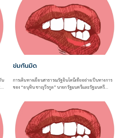
ข่มกันมิด
ัน
การเดินทางเยือนสาธารณรัฐอินโดนีเซียอย่างเป็นทางการ
่
ของ “อนุทิน ชาญวีรกูล” นายกรัฐมนตรีและรัฐมนตรี
น่ง
ว่าการกระทรวงมหาดไทย ถือเป็นปรากฏการณ์ทางการทูต
จาก
ครั้งประวัติศาสตร์ ที่สะท้อนถึงเกียรติภูมิอันโดดเด่นของ
ประเทศไทยบนเวทีโลกได้อย่างชัดเจน