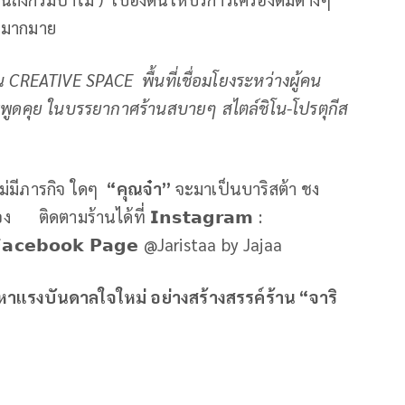
ี่มากมาย
็น
CREATIVE SPACE
พื้นที่เชื่อมโยงระหว่างผู้คน
ูดคุย ในบรรยากาศร้านสบายๆ สไตล์ชิโน-โปรตุกีส
ไม่มีภารกิจ ใดๆ
“คุณจ๋า”
จะมาเป็นบาริสต้า ชง
ติดตามร้านได้ที่ 𝗜𝗻𝘀𝘁𝗮𝗴𝗿𝗮𝗺 :
𝗮𝗰𝗲𝗯𝗼𝗼𝗸 𝗣𝗮𝗴𝗲 @Jaristaa by Jajaa
หาแรงบันดาลใจใหม่ อย่างสร้างสรรค์ร้าน “จาริ