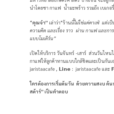
นำโดยชา กาแฟ น้ำมะพร้าว รวมถึง เบเกอร
“
คุณจ๋า”
เล่าว่า“ร้าน
นี้ไม่ใช่แค่คาเฟ่
แต่เป
ความคิด และเรื่อง ราว
ผ่าน กาแฟ และการพ
แบบโมเดิร์น”
เปิดให้บริการ วันจันทร์ -เสาร์ ส่วนวันไหน
กาแฟให้ลูกค้าทานแบบใกล้ชิดและเป็นกันเอง 
jaristaacafe , 𝗟𝗶𝗻𝗲 : jaristaacafe และ 
ใครต้องการเริ่มต้นวัน ด้วยความสงบ ค้น
สต้าร์” เป็นคำตอบ