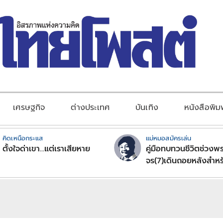
เศรษฐกิจ
ต่างประเทศ
บันเทิง
หนังสือพิม
คิดเหนือกระแส
แม่หมอสมัครเล่น
ตั้งใจด่าเขา...แต่เราเสียหาย
คู่มือทบทวนชีวิตช่วงพร
จร(7)เดินถอยหลังสำหร
ลัคนาราศีตอนที่2