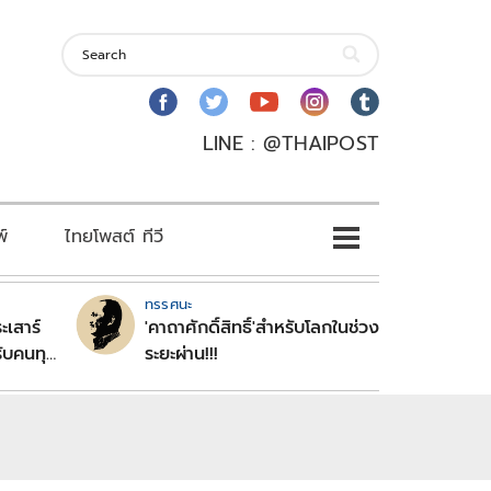
LINE : @THAIPOST
พ์
ไทยโพสต์ ทีวี
ทรรศนะ
ะเสาร์
'คาถาศักดิ์สิทธิ์'สำหรับโลกในช่วง
ับคนทุก
ระยะผ่าน!!!