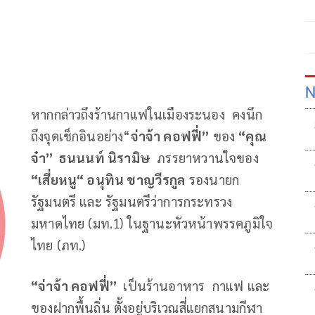
N
หากกล่าวถึงร้านกาแฟในเมืองระนอง คงนึก
ถึงจุดเช็กอินอย่าง“
จ่าจ้า คอฟฟี่”
ของ
“คุณ
จ๋า”
ธนนนท์ นิรามิษ
ภรรยาหวานใจของ
“เสี่ยหนู“ อนุทิน ชาญวีรกูล
รองนายก
รัฐมนตรี และ รัฐมนตรีว่าการกระทรวง
มหาดไทย (มท.1) ในฐานะหัวหน้าพรรคภูมิใจ
ไทย (ภท.)
“จ่าจ้า คอฟฟี่”
เป็นร้านอาหาร กาแฟ และ
ของฝากพื้นถิ่น ตั้งอยู่บริเวณสี่แยกสนามกีฬา