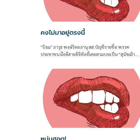
คงไม่มาอยู่ตรงนี้
"ป้อม" ภาวุธ พงษ์วิทยภานุ สส.บัญชีรายชื่อ พรรค
ประชาชน มือดีสายดิจิทัลที่เคยสวมบทเป็น “สุนัขเฝ้า
บ้าน” เปิดหน้าสับเละโครงการ TH-AI Passport วงเงิน
1,621 ล้านบาท ของกระทรวงดิจิทัลเพื่อเศรษฐกิจและ
สังคม (ดีอี)
หนุ่มฮอต!