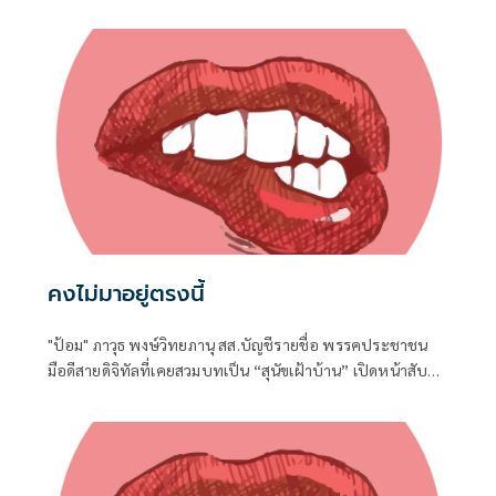
กระทรวงมหาดไทย ถือเป็นปรากฏการณ์ทางการทูตครั้ง
ประวัติศาสตร์ ที่สะท้อนถึงเกียรติภูมิอันโดดเด่นของ
ประเทศไทยบนเวทีโลกได้อย่างชัดเจน
คงไม่มาอยู่ตรงนี้
"ป้อม" ภาวุธ พงษ์วิทยภานุ สส.บัญชีรายชื่อ พรรคประชาชน
มือดีสายดิจิทัลที่เคยสวมบทเป็น “สุนัขเฝ้าบ้าน” เปิดหน้าสับ
เละโครงการ TH-AI Passport วงเงิน 1,621 ล้านบาท ของ
กระทรวงดิจิทัลเพื่อเศรษฐกิจและสังคม (ดีอี)