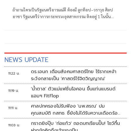
ถ้าถามใครเป็นรัฐมนตรีอารมณ์ดี ต้องมี ลูกท็อป–วราวุธ ศิลป
อาชา รัฐมนตรีว่าการกระทรวงอุตสาหกรรม ติดอยู่ 1 ในนั้น
แน่นอน
NEWS UPDATE
ดร.เอนก เตือนสังคมศาสตร์ไทย ไร้รากเหง้า
11:22 น.
ระวังกลายเป็น 'ศาสตร์ไร้จิตวิญญาณ'
'น้ำตาล' ตัวแม่แฟชั่นไอคอน ขึ้นแท่นแบรนด์
11:19 น.
แอมฯ FitFlop
ศาลปกครองไม่รับฟ้อง 'นพ.สรณ' ปม
11:11 น.
คุณสมบัติ กสทช. ชี้ยังไม่ได้รับความเดือดร้อน
เสียหาย
กราดยิงปุ๊บ 'ก่อแก้ว' ถอดบทเรียนปั๊บ! โชว์กึ๋น
11:03 น.
ฝากข้อคิดถึงเจ้าของปืน