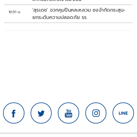
'สุรเดช' จวกคุมปืนหละหลวม ชงจำกัดกระสุน-
10:51 น.
ยกระดับความปลอดภัย รร.