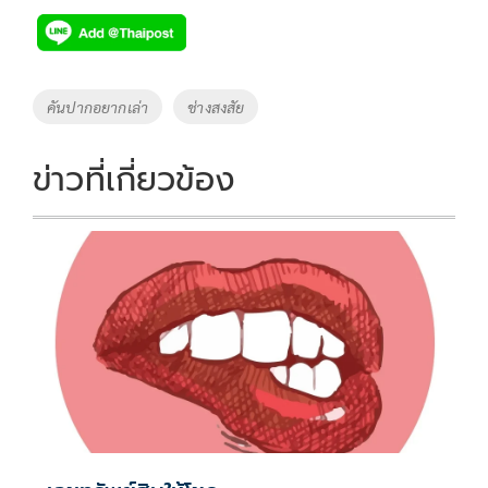
e
tt
p
e
ar
b
er
y
e
o
Li
Tags
คันปากอยากเล่า
ช่างสงสัย
o
n
k
k
ข่าวที่เกี่ยวข้อง