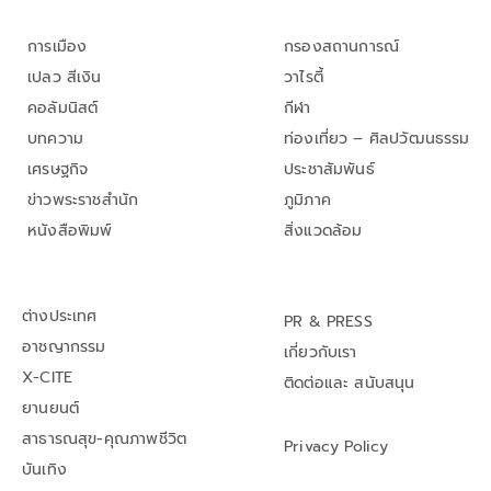
การเมือง
กรองสถานการณ์
เปลว สีเงิน
วาไรตี้
คอลัมนิสต์
กีฬา
บทความ
ท่องเที่ยว – ศิลปวัฒนธรรม
เศรษฐกิจ
ประชาสัมพันธ์
ข่าวพระราชสำนัก
ภูมิภาค
หนังสือพิมพ์
สิ่งแวดล้อม
ต่างประเทศ
PR & PRESS
อาชญากรรม
เกี่ยวกับเรา
X-CITE
ติดต่อและ สนับสนุน
ยานยนต์
สาธารณสุข-คุณภาพชีวิต
Privacy Policy
บันเทิง