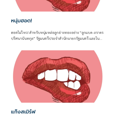
หนุ่มฮอต!
ฮอตไม่ไหว! สำหรับหนุ่มหล่อลูกอ่างทองอย่าง “ลูกแบด-ภราดร
ปริศนานันทกุล” รัฐมนตรีประจำสำนักนายกรัฐมนตรี และใน
ฐานะ สส.อ่างทอง ค่ายภูมิใจไทย ที่ได้เดินทางไปร่วมงานครบ
รอบวันคล้ายวันเกิด 77 ปี ของนายประภัตร โพธสุธน
สส.สุพรรณบุรี จากค่ายเดียวกันที่จังหวัดสุพรรณบุรี เมื่อวันที่ 1
สิงหาคมที่ผ่านมา
แก๊งสเมิร์ฟ