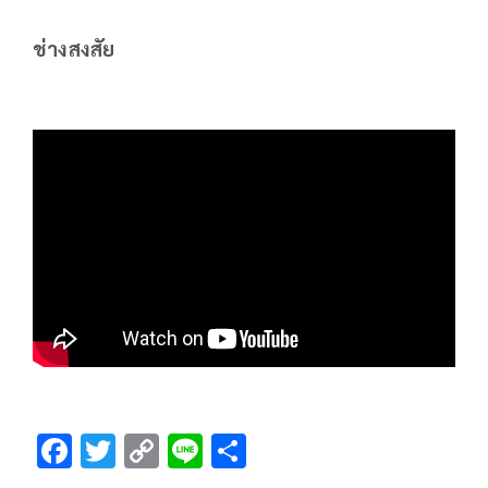
ช่างสงสัย
F
T
C
Li
S
ac
wi
o
n
h