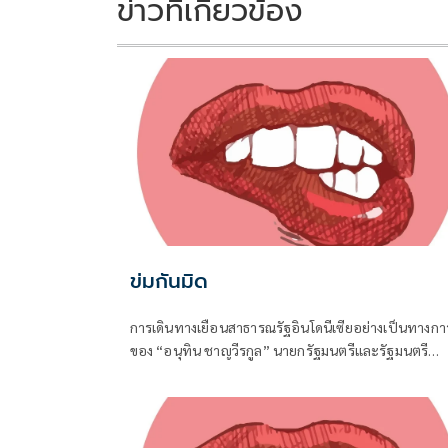
k
k
ข่าวที่เกี่ยวข้อง
ข่มกันมิด
การเดินทางเยือนสาธารณรัฐอินโดนีเซียอย่างเป็นทางกา
ของ “อนุทิน ชาญวีรกูล” นายกรัฐมนตรีและรัฐมนตรี
ว่าการกระทรวงมหาดไทย ถือเป็นปรากฏการณ์ทางการ
ครั้งประวัติศาสตร์ ที่สะท้อนถึงเกียรติภูมิอันโดดเด่นของ
ประเทศไทยบนเวทีโลกได้อย่างชัดเจน