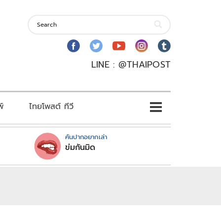
LINE : @THAIPOST
พ์
ไทยโพสต์ ทีวี
คันปากอยากเล่า
ข่มกันมิด