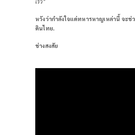
เร็ว"
หวังว่ากำลังใจแด่ทหารหาญเหล่านี้
จะช่
ดินไทย.
ช่างสงสัย