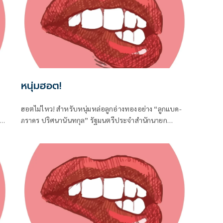
หนุ่มฮอต!
ฮอตไม่ไหว! สำหรับหนุ่มหล่อลูกอ่างทองอย่าง “ลูกแบด-
เขต
ภราดร ปริศนานันทกุล” รัฐมนตรีประจำสำนักนายก
น
รัฐมนตรี และในฐานะ สส.อ่างทอง ค่ายภูมิใจไทย ที่ได้เดิน
ทางไปร่วมงานครบรอบวันคล้ายวันเกิด 77 ปี ของนายประ
ภัตร โพธสุธน สส.สุพรรณบุรี จากค่ายเดียวกันที่จังหวัด
สุพรรณบุรี เมื่อวันที่ 1 สิงหาคมที่ผ่านมา