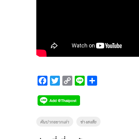
F
T
C
Li
S
ac
wi
o
n
h
e
tt
p
e
ar
b
er
y
e
o
Li
Tags
คันปากอยากเล่า
ช่างสงสัย
o
n