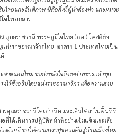
ปไตยและสันติภาพ นี่คือสิ่งที่ผู้นำต้องทำ และผมจะ
ิใจไทย
กล่าว
สส.อุบลราชธานี พรรคภูมิใจไทย (ภท.) โพสต์ข้อ
มนูญแห่งราชอาณาจักรไทย มาตรา 1 ประเทศไทยเป็น
ได้
เวณชายแดนไทย ขอส่งพลังใจถึงเหล่าทหารกล้าทุก
รงไว้ซึ่งอธิปไตยแห่งราชอาณาจักร เพื่อความสงบ
าวอุบลราชธานีโดยกำเนิด และเติบโตมาในพื้นที่ที่
อที่ได้เห็นการปฏิบัติหน้าที่อย่างเข้มแข็งและเสีย
ล่วงด้วยดี ขอให้ความสงบสุขหวนคืนสู่บ้านเมืองโดย