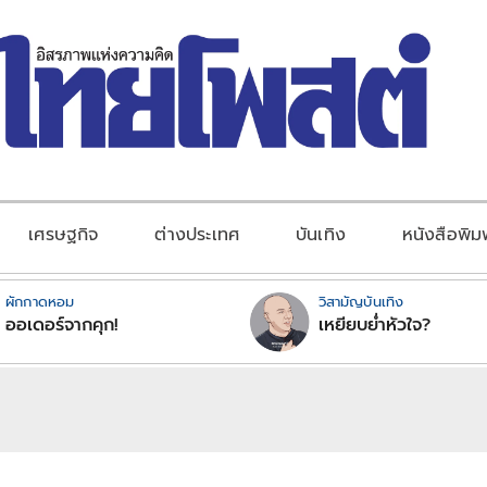
เศรษฐกิจ
ต่างประเทศ
บันเทิง
หนังสือพิม
ผักกาดหอม
วิสามัญบันเทิง
ออเดอร์จากคุก!
เหยียบย่ำหัวใจ?