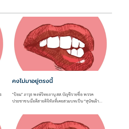
คงไม่มาอยู่ตรงนี้
ร
"ป้อม" ภาวุธ พงษ์วิทยภานุ สส.บัญชีรายชื่อ พรรค
ประชาชน มือดีสายดิจิทัลที่เคยสวมบทเป็น “สุนัขเฝ้า
ทูต
บ้าน” เปิดหน้าสับเละโครงการ TH-AI Passport วงเงิน
1,621 ล้านบาท ของกระทรวงดิจิทัลเพื่อเศรษฐกิจและ
สังคม (ดีอี)