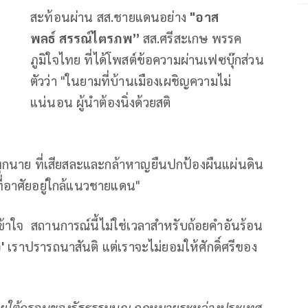
สะท้อนผ่าน สส.ชายแดนอย่าง
"อาส
พลธ์
สรรณ์ไตรภพ”
สส.ศรีสะเกษ พรรค
ภูมิใจไทย ที่ได้โพสต์ข้อความผ่านเฟซบุ๊กส่วน
ตัวว่า "ในยามที่บ้านเมืองเผชิญความไม่
แน่นอน ผู้นำต้องนิ่งด้วยสติ
ุกนาย ที่เสียสละและกล้าหาญยืนปกป้องผืนแผ่นดิน
่อาศัยอยู่ใกล้แนวชายแดน"
ข้าใจ สถานการณ์นี้ไม่ใช่เวลาสำหรับถ้อยคำอันร้อน
'
เราปรารถนาสันติ แต่เราจะไม่ยอมให้ศักดิ์ศรีของ
ยใต้กรอบของรัฐธรรมนูญ กฎหมายระหว่างประเทศ