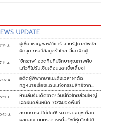
EWS UPDATE
ผู้เชี่ยวชาญซอฟต์แวร์ จวกรัฐบาลโฟกัส
7:14 น.
ผิดจุด กรณีข้อมูลรั่วไหล จี้เอาผิดผู้
ควบคุม-เจ้าของระบบตามกฎหมาย
'จักรภพ' อวดทีมที่ปรึกษาคุณภาพคับ
7:14 น.
PDPA
แก้วที่ไม่รับเงินเดือนและเบี้ยเลี้ยง!
อดีตผู้พิพากษาแนะถึงเวลาผ่าตัด
7:07 น.
กฎหมายเรื่องแดนแห่งกรรมสิทธิ์จาก
สวรรค์ถึงนรก!
ห้ามลืมร่มเด็ดขาด! วันนี้ทั่วไทยส่วนใหญ่
6:51 น.
เจอฝนถล่มหนัก 70%ของพื้นที่
สถานการณ์ไม่ปกติ! รศ.ดร.นงนุชเตือน
6:45 น.
ผลตอบแทนตราสารหนี้-ดัชนีหุ้นวิ่งไปทิศ
เดียวกัน