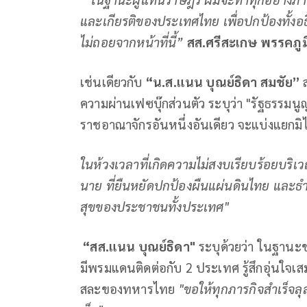
และเกียรติของประเทศไทย เพื่อปกป้องทั้งอธิ
ไม่ถอยจากหน้าที่นี้”
สส.ศรีสะเกษ
พรรคภูม
เช่นเดียวกับ
“น.ส.แนน บุณย์ธิดา สมชัย”
ความผ่านเฟซบุ๊กส่วนตัว ระบุว่า "รัฐธรร
ราชอาณาจักรอันหนึ่งอันเดียว จะแบ่งแยกมิ
ในห้วงเวลาที่เกิดความไม่สงบเรียบร้อยบริ
นาย
ที่ยืนหยัดปกป้องผืนแผ่นดินไทย และธำ
สุขของประชาชนทั้งประเทศ"
“สส.แนน
บุณย์ธิดา"
ระบุด้วยว่า ในฐานะช
มีพรมแดนติดต่อกับ 2 ประเทศ รู้สึกอุ่นใจเสม
สละของทหารไทย
"ขอให้ทุกภารกิจสำเร็จลุ