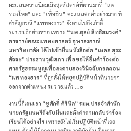
คะแนนความนิยมเมื่อสุดสัปดาห์ที่ผ่านมาที่ “แพ
ทองโพย” และ “เพื่อชิน” คะแนนตกต่ำอย่างมาก ที่
สำคัญกรณี “แพทองธาร” ยังลามไปถึงเก้าอี้
รมว.วธ.อีกต่างหาก เพราะ
“
นพ
.
ตุลย์
สิทธิสมวงศ์
”
อาจารย์คณะแพทยศาสตร์
จุฬาลงกรณ์
มหาวิทยาลัย
ได้ไปเข้ายื่นหนังสือต่อ
“
มงคล
สุระ
สัจจะ
”
ประธานวุฒิสภา
เพื่อขอให้ยื่นคำร้องต่อ
ศาลรัฐธรรมนูญเพื่อลงดาบสองวินิจฉัยถอดถอน
“
แพทองธาร
”
ที่ถูกสั่งให้หยุดปฏิบัติหน้าที่นายกฯ
ออกจากตำแหน่ง รมว.วธ.แล้ว
...
๐
งานนี้ก็เล่นเอา
“
ชูศักดิ์
ศิรินิล
”
รมต
.
ประจำสำนัก
นายกรัฐมนตรีถึงกับมึนและตั้งคำถามกลับว่าร้อง
เรียนได้อย่างไร
เพราะยังไม่เริ่มปฏิบัติหน้าที่เลย
แหม! ต้องให้มือกฎหมายรัฐบาลที่มักอ้างเรื่องการ