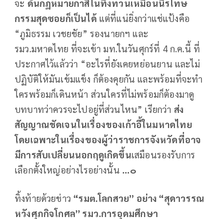
จะ
ดันกฎหมายกาสิโนทิ้งทวนเหมือนนิรโทษ
กรรมสุดซอยก็เป็นได้
แต่ที่แน่ยิ่งกว่าแช่แป้งคือ
“ภูมิธรรม เวชยชัย” รองนายกฯ และ
รมว.มหาดไทย ที่จะเข้า มท.ในวันศุกร์ที่ 4 ก.ค.นี้ ที่
ประกาศไว้แล้วว่า “อะไรที่ยังเคยหย่อนยาน และไม่
ปฏิบัติให้มันเข้มแข็ง ก็ต้องคุยกัน และพร้อมที่จะทำ
ใครพร้อมก็เดินหน้า ส่วนใครที่ไม่พร้อมก็ต้องมาดู
บทบาทว่าควรจะไปอยู่ที่ส่วนไหน” เรียกว่า
ส่ง
สัญญาณชัดเจนในเรื่องของเก้าอี้ในมหาดไทย
โดยเฉพาะในเรื่องของผู้ว่าราชการจังหวัดที่อาจ
มีการสับเปลี่ยนนอกฤดูเกิดขึ้น
เสมือนรองรับการ
เลือกตั้งใหญ่อย่างไรอย่างนั้น
...
๐
ทิ้งท้ายด้วยข่าว
“
รมต
.
โลกสวย
”
อย่าง
“
สุดาวรรณ
หวังศุภกิจโกศล
”
รมว
.
การอุดมศึกษา