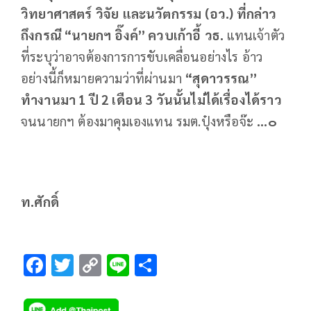
วิทยาศาสตร์
วิจัย
และนวัตกรรม
(
อว
.)
ที่กล่าว
ถึงกรณี
“
นายกฯ
อิ๊งค์
”
ควบเก้าอี้
วธ
.
แทนเจ้าตัว
ที่ระบุว่าอาจต้องการการขับเคลื่อนอย่างไร อ้าว
อย่างนี้ก็หมายความว่าที่ผ่านมา
“
สุดาวรรณ
”
ทำงานมา
1
ปี
2
เดือน
3
วันนั้นไม่ได้เรื่องได้ราว
จนนายกฯ ต้องมาคุมเองแทน รมต.ปุ๋งหรือจ๊ะ
...
๐
ท
.
ศักดิ์
F
T
C
Li
S
ac
wi
o
n
h
e
tt
p
e
ar