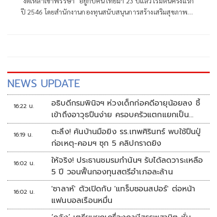
"งดเหล้าเข้าพรรษา" อยู่กับคนไทยมา 23 ปีแล้ว เริ่มต้นครั้งแรก
ปี 2546 โดยสำนักงานกองทุนสนับสนุนการสร้างเสริมสุขภาพ
(สสส.) และเครือข่ายองค์กรงดเหล้า ก่อนที่คณะรัฐมนตรีจะมีมติ
เมื่อวันที่ 8 กรกฎาคม 2551 ประกาศให้วันเข้าพรรษาของทุกปี
เป็น "วันงดดื่มสุราแห่งชาติ" เพื่อสนับสนุนส่งเสริมให้ประชาชน
งดดื่มเหล้าในช่วงเทศกาลเข้าพรรษา
NEWS UPDATE
อธิบดีกรมพินิจฯ ห่วงเด็กก่อคดีอายุน้อยลง ชี้
16:22 น.
เข้าถึงอาวุธปืนง่าย ครอบครัวแตกแยกเป็น
ชนวนสำคัญ
ตะลึง! ค้นบ้านมือยิง รร.เทพศิรินทร์ พบใช้ปืนปู่
16:19 น.
ก่อเหตุ-คอมฯ ซุก 5 คลิปกราดยิง
ให้จริง! ประธานชมรมกำนันฯ รับได้ลดวาระเหลือ
16:02 น.
5 ปี วอนฟื้นกองทุนสตรีอำเภอละล้าน
'ซาลาห์' ตัวเปิดกับ 'แทร็บซอนสปอร์' ต่อหน้า
16:02 น.
แฟนบอลเรือนหมื่น