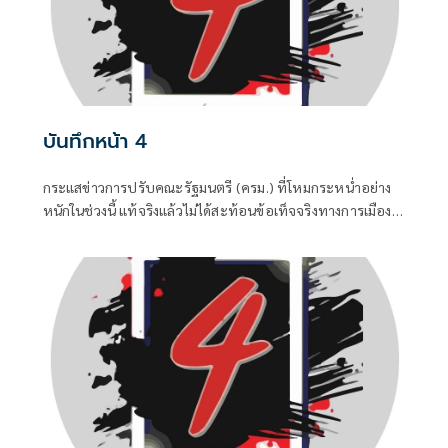
บันทึกหน้า 4
กระแสข่าวการปรับคณะรัฐมนตรี (ครม.) ที่โหมกระหน่ำอย่าง
หนักในช่วงนี้ แท้จริงแล้วไม่ได้สะท้อนข้อเท็จจริงทางการเมือง
แต่เป็นเพียงเกมจิตวิทยาและสงครามข่าวสารที่ถูกขับเคลื่อน
จากสองทางหลัก คือกลุ่มคนนอกที่ไม่ชอบรัฐบาล พยายามดิส
เครดิตเพื่อสร้างความสั่นคลอน และ สส.บางกลุ่มในพรรค
สีน้ำเงินที่กระหายเก้าอี้กระทรวง