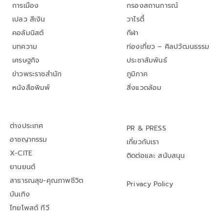
การเมือง
กรองสถานการณ์
เปลว สีเงิน
วาไรตี้
คอลัมนิสต์
กีฬา
บทความ
ท่องเที่ยว – ศิลปวัฒนธรรม
เศรษฐกิจ
ประชาสัมพันธ์
ข่าวพระราชสำนัก
ภูมิภาค
หนังสือพิมพ์
สิ่งแวดล้อม
ต่างประเทศ
PR & PRESS
อาชญากรรม
เกี่ยวกับเรา
X-CITE
ติดต่อและ สนับสนุน
ยานยนต์
สาธารณสุข-คุณภาพชีวิต
Privacy Policy
บันเทิง
ไทยโพสต์ ทีวี