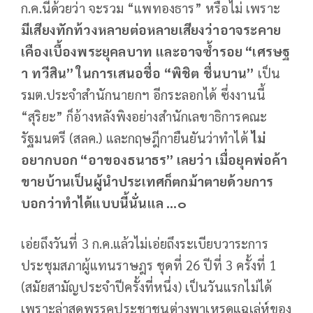
ก.ค.นี้ด้วยว่า จะรวม “แพทองธาร” หรือไม่ เพราะ
มีเสียงทักท้วงหลายต่อหลายเสียงว่าอาจระคาย
เคืองเบื้องพระยุคลบาท
และอาจซ้ำรอย
“
เศรษฐ
า
ทวีสิน
”
ในการเสนอชื่อ
“
พิชิต
ชื่นบาน
”
เป็น
รมต.ประจำสำนักนายกฯ อีกระลอกได้ ซึ่งงานนี้
“สุริยะ” ก็อ้างหลังพิงอย่างสำนักเลขาธิการคณะ
รัฐมนตรี (สลค.) และกฤษฎีกายืนยันว่าทำได้
ไม่
อยากบอก
“
อาของธนาธร
”
เลยว่า
เมื่อยุคพ่อค้า
ขายบ้านเป็นผู้นำประเทศก็ตกม้าตายด้วยการ
บอกว่าทำได้แบบนี้นั่นแล
...
๐
เอ่ยถึงวันที่ 3 ก.ค.แล้วไม่เอ่ยถึงระเบียบวาระการ
ประชุมสภาผู้แทนราษฎร ชุดที่ 26 ปีที่ 3 ครั้งที่ 1
(สมัยสามัญประจำปีครั้งที่หนึ่ง) เป็นวันแรกไม่ได้
เพราะล่าสุดพรรคประชาชนต่างพาเหรดแฉเล่ห์ของ