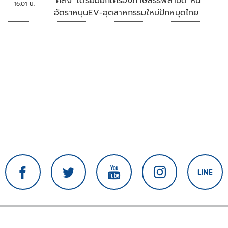
‘คลัง’ เตรียมยกเครื่องภาษีสรรพสามิต หั่น
16:01 น.
อัตราหนุนEV-อุตสาหกรรมใหม่ปักหมุดไทย