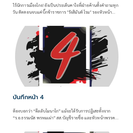
ไร้นักการเมืองโกง! ยังเป็นประเด็นคาใจที่ฝ่ายค้านตั้งคำถามทุก
วัน ตัดตอนจบแค่บิ๊กข้าราชการ "รังสิมันต์ โรม" รองหัวหน้า
พรรคประชาชน ในฐานะประธานคณะกรรมาธิการการ
กฎหมาย การยุติธรรรมและสิทธิมนุษยชน
บันทึกหน้า 4
ต้องบอกว่า “ดีลลับโมนาโก” แม้จะได้รับการปฏิเสธทั้งจาก
“ร.อ.ธรรมนัส พรหมเผ่า” สส.บัญชีรายชื่อ และหัวหน้าพรรค
กล้าธรรม (กธ.) รวมถึง “แพทองธาร ชินวัตร” อดีตนายก
รัฐมนตรี ที่ปัจจุบันรั้งเก้าอี้ที่ปรึกษาพรรคเพื่อไทยไปแล้ว แต่