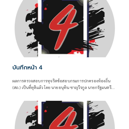
เมื่อมีควันย่อมมีไฟอย่างไรอย่างนั้น จึงทำให้ “อนุทิน ชาญวีร
กูล” นายกรัฐมนตรีและรัฐมนตรีว่าการกระทรวงมหาดไทยถึง
กับประกาศกลางวงประชุมคณะรัฐมนตรีในวันพุธที่ 5 สิงหาคม
บันทึกหน้า 4
ผลการตรวจสอบการทุจริตข้อสอบกรมการปกครองท้องถิ่น
(สถ.) เป็นที่ยุติแล้ว โดย นายอนุทิน ชาญวีรกูล นายกรัฐมนตรี
และ รมว.มหาดไทย บอกว่า ในส่วนของรัฐบาลดำเนินการทุก
อย่างที่ควรทำหมดแล้ว จบแล้ว