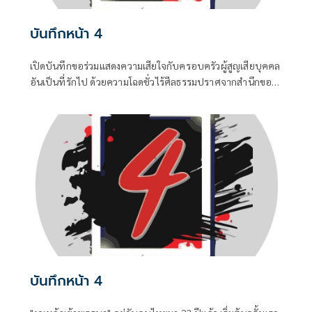
บันทึกหน้า 4
เปิดบันทึกขอร่วมแสดงความเสียใจกับครอบครัวผู้สูญเสียบุคคล
อันเป็นที่รักไป ด้วยความโฉดชั่วไร้ศีลธรรมปราศจากสำนึกของ
“ฆาตกร” ซึ่งเป็นอดีตนักโทษซ้ำซาก ...0
บันทึกหน้า 4