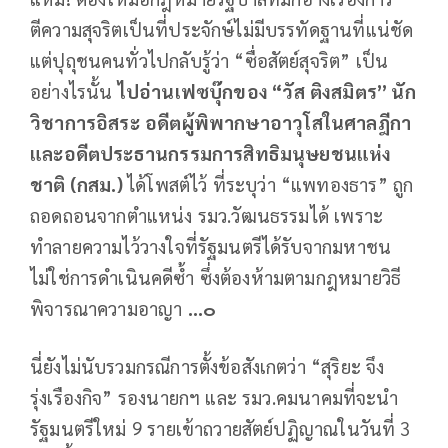
ตีความสุจริตเป็นที่ประจักษ์ไม่มีบรรทัดฐานที่แน่ชัด
แต่ปุถุชนคนทั่วไปกลับรู้ว่า “ซื่อสัตย์สุจริต” เป็น
อย่างไรนั้น
ไปอ่านเฟซบุ๊กของ
“
วัส
ติงสมิตร
”
นัก
วิชาการอิสระ
อดีตผู้พิพากษาอาวุโสในศาลฎีกา
และอดีตประธานกรรมการสิทธิมนุษยชนแห่ง
ชาติ
(
กสม
.)
ได้โพสต์ไว้ ที่ระบุว่า “แพทองธาร” ถูก
ถอดถอนจากตำแหน่ง รมว.วัฒนธรรมได้ เพราะ
ทำลายความไว้วางใจที่รัฐมนตรีได้รับจากมหาชน
ไม่ใช่การดำเนินคดีซ้ำ ซึ่งต้องห้ามตามกฎหมายวิธี
พิจารณาความอาญา
…
๐
นี่ยังไม่นับรวมกรณีการตั้งข้อสังเกตว่า “สุริยะ จึง
รุ่งเรืองกิจ” รองนายกฯ และ รมว.คมนาคมที่จะนำ
รัฐมนตรีใหม่ 9 รายเข้าถวายสัตย์ปฏิญาณในวันที่ 3