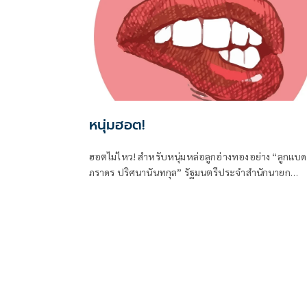
หนุ่มฮอต!
ฮอตไม่ไหว! สำหรับหนุ่มหล่อลูกอ่างทองอย่าง “ลูกแบด
ภราดร ปริศนานันทกุล” รัฐมนตรีประจำสำนักนายก
รัฐมนตรี และในฐานะ สส.อ่างทอง ค่ายภูมิใจไทย ที่ได้เด
ทางไปร่วมงานครบรอบวันคล้ายวันเกิด 77 ปี ของนาย
ภัตร โพธสุธน สส.สุพรรณบุรี จากค่ายเดียวกันที่จังหวัด
สุพรรณบุรี เมื่อวันที่ 1 สิงหาคมที่ผ่านมา