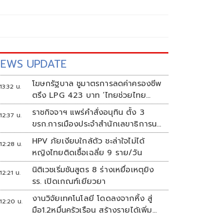
EWS UPDATE
โฆษกรัฐบาล ชูมาตรการลดค่าครองชีพ
13:32 น.
ตรึง LPG 423 บาท ‘ไทยช่วยไทย
พลัส’ ดันเงินหมุนแสนล้าน
ราชกิจจาฯ แพร่คำสั่งอนุทิน ตั้ง 3
12:37 น.
ขรก.การเมืองประจำสำนักเลขาธิการนา
ยกฯ
HPV ภัยเงียบใกล้ตัว ชะล่าใจไม่ได้
12:28 น.
หญิงไทยติดเชื้อเฉลี่ย 9 ราย/วัน
นิติเวชเริ่มชันสูตร 8 ร่างเหยื่อเหตุยิง
12:21 น.
รร. เปิดเกณฑ์เยียวยา
งานวิจัยเทคโนโลยี โดดลงจากหิ้ง สู่
12:20 น.
มือ1.2หมื่นครัวเรือน สร้างรายได้เพิ่ม