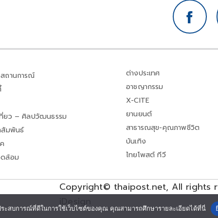
ต่างประเทศ
สถานการณ์
อาชญากรรม
้
X-CITE
ยานยนต์
เที่ยว – ศิลปวัฒนธรรม
สาธารณสุข-คุณภาพชีวิต
สัมพันธ์
บันเทิง
าค
ไทยโพสต์ ทีวี
วดล้อม
Copyright© thaipost.net, All rights 
iDesign
ประสบการณ์ที่ดีในการใช้เว็บไซต์ของคุณ คุณสามารถศึกษารายละเอียดได้ที่นี่