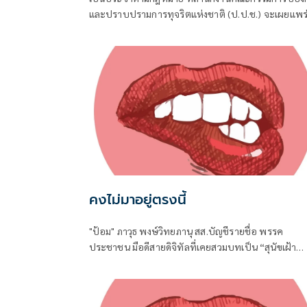
และปราบปรามการทุจริตแห่งชาติ (ป.ป.ช.) จะเผยแพร
บัญชีแสดงรายการทรัพย์สินและหนี้สินของผู้ดำรงตำแห
ทางการเมือง ไม่ว่าจะเป็นกรณีเข้ารับตำแหน่ง หรือพ้น
ตำแหน่ง
คงไม่มาอยู่ตรงนี้
"ป้อม" ภาวุธ พงษ์วิทยภานุ สส.บัญชีรายชื่อ พรรค
ประชาชน มือดีสายดิจิทัลที่เคยสวมบทเป็น “สุนัขเฝ้า
บ้าน” เปิดหน้าสับเละโครงการ TH-AI Passport วงเงิน
1,621 ล้านบาท ของกระทรวงดิจิทัลเพื่อเศรษฐกิจและ
สังคม (ดีอี)