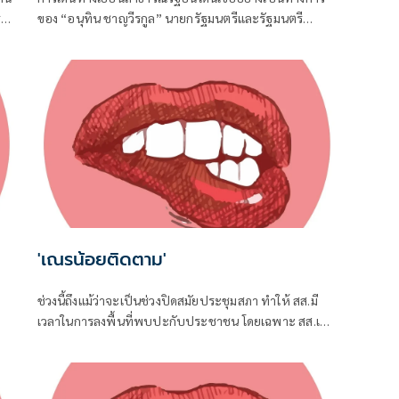
่
ของ “อนุทิน ชาญวีรกูล” นายกรัฐมนตรีและรัฐมนตรี
น่ง
ว่าการกระทรวงมหาดไทย ถือเป็นปรากฏการณ์ทางการทูต
จาก
ครั้งประวัติศาสตร์ ที่สะท้อนถึงเกียรติภูมิอันโดดเด่นของ
ประเทศไทยบนเวทีโลกได้อย่างชัดเจน
'เณรน้อยติดตาม'
ช่วงนี้ถึงแม้ว่าจะเป็นช่วงปิดสมัยประชุมสภา ทำให้ สส.มี
เวลาในการลงพื้นที่พบปะกับประชาชน โดยเฉพาะ สส.เขต
ที่อยู่ใกล้ชิดกับชาวบ้าน จึงต้องอาศัยช่วงจังหวะเวลานี้ใน
การลงพื้นที่แก้ปัญหาในเขต