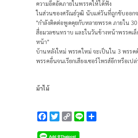
ความอึดอัดภายในพรรคให้ได้ฟัง
ในส่วนของศรัณย์วุฒิ นับแต่วันที่ถูกขับ
"กำลังติดต่อพูดคุยกับหลายพรรค ภายใน 30
สื่อมวลชนทราบ และในวันข้างหน้าพรรคเล็กๆ
หน้า"
บ้านหลังใหม่ พรรคใหม่ จะเป็นใน 3 พรรคตัวเก
พรรคอื่นจนเรียกเสียงเซอร์ไพรส์อีกหรือเปล่
ม้าไม้
F
T
C
Li
S
ac
wi
o
n
h
e
tt
p
e
ar