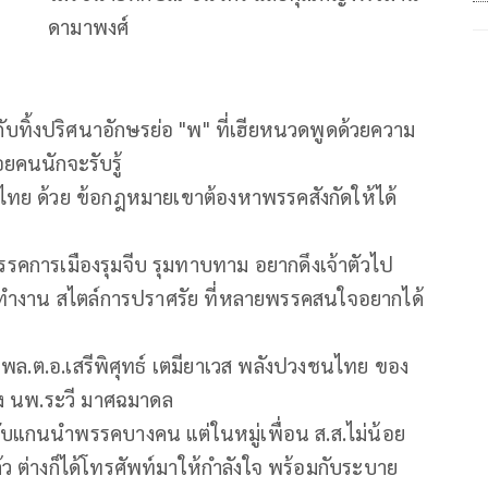
ดามาพงศ์
ับทิ้งปริศนาอักษรย่อ "พ" ที่เฮียหนวดพูดด้วยความ
อยคนนักจะรับรู้
อไทย ด้วย ข้อกฎหมายเขาต้องหาพรรคสังกัดให้ได้
รรคการเมืองรุมจีบ รุมทาบทาม อยากดึงเจ้าตัวไป
การทำงาน สไตล์การปราศรัย ที่หลายพรรคสนใจอยากได้
 พล.ต.อ.เสรีพิศุทธ์ เตมียาเวส พลังปวงชนไทย ของ
อง นพ.ระวี มาศฉมาดล
ับแกนนำพรรคบางคน แต่ในหมู่เพื่อน ส.ส.ไม่น้อย
แล้ว ต่างก็ได้โทรศัพท์มาให้กำลังใจ พร้อมกับระบาย