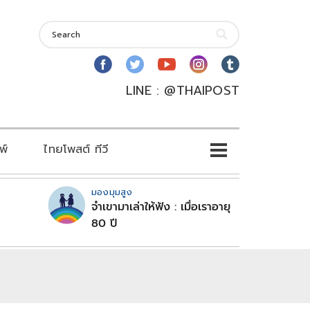
LINE : @THAIPOST
พ์
ไทยโพสต์ ทีวี
มองมุมสูง
จำเขามาเล่าให้ฟัง : เมื่อเราอายุ
80 ปี