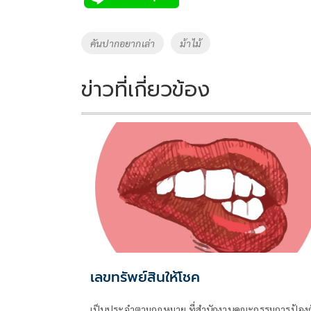
b
er
y
e
o
Li
Tags
คันปากอยากเล่า
ม้าไม้
o
n
k
k
ข่าวที่เกี่ยวข้อง
เลขทรัพย์สินให้โชค
เป็นประจำตามกฎหมาย ที่สำนักงานคณะกรรมการป้องก