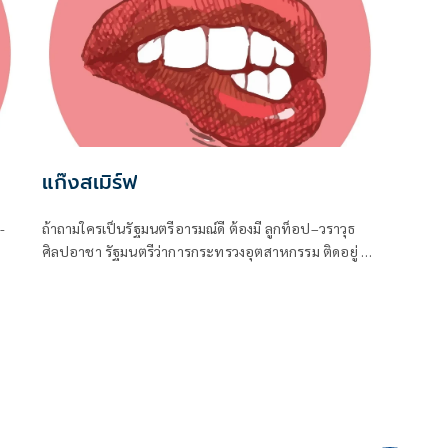
แก๊งสเมิร์ฟ
-
ถ้าถามใครเป็นรัฐมนตรีอารมณ์ดี ต้องมี ลูกท็อป–วราวุธ
ศิลปอาชา รัฐมนตรีว่าการกระทรวงอุตสาหกรรม ติดอยู่ 1
ิน
ในนั้นแน่นอน
ประ