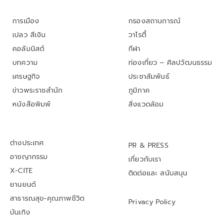
การเมือง
กรองสถานการณ์
เปลว สีเงิน
วาไรตี้
คอลัมนิสต์
กีฬา
บทความ
ท่องเที่ยว – ศิลปวัฒนธรรม
เศรษฐกิจ
ประชาสัมพันธ์
ข่าวพระราชสำนัก
ภูมิภาค
หนังสือพิมพ์
สิ่งแวดล้อม
ต่างประเทศ
PR & PRESS
อาชญากรรม
เกี่ยวกับเรา
X-CITE
ติดต่อและ สนับสนุน
ยานยนต์
สาธารณสุข-คุณภาพชีวิต
Privacy Policy
บันเทิง