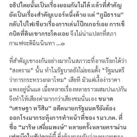
อธิปไตยนั้นเป็นเรื่องยอมกันไม่ได้ แล้วที่สำคัญ
ยังเป็นเรื่องสำคัญเบอร์หนึ่งด้วย แต่ “ภูมิธรรม”
กลับไปไฟเขียวเรื่องการเล่นโป๊กเกอร์เอย การเช็
กบิลที่ดินเขากระโดงเอย
จึงไม่น่าแปลกที่สภา
กาแฟจะติฉินนินทา
...๐
ที่สำคัญเขางงกันอย่างมากในสภาวะที่อาจเรียกได้ว่า
“สงคราม” นั้น ทำไมรัฐบาลยังไม่ยอมตั้ง “รัฐมนตรี
ว่าการกระทรวงกลาโหม” เสียที มัวแต่เงื้อง่าราคา
แพงอยู่นั่นแล เมื่อหลายเรื่องหลายราวผสมปนเปกัน
จึงทำให้เสียงด่ามากกว่าเสียงชมนั่นเอง
ขนาด
“เศรษฐา ทวีสิน” อดีตนายกรัฐมนตรียังต้อง
ออกโรงมากระทุ้งการทำหน้าที่ของ รมว.กต. ที่
ชื่อ “มาริษ เสงี่ยมพงษ์” หลายครั้งหลายคราผ่าน
เฟซบุ๊กในสัปดาห์นี้
ซึ่งต้องยอมรับว่าบทบาทของ