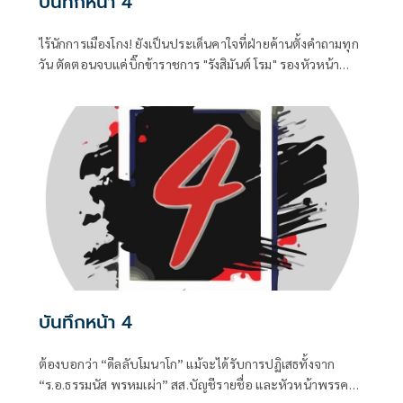
บันทึกหน้า 4
ไร้นักการเมืองโกง! ยังเป็นประเด็นคาใจที่ฝ่ายค้านตั้งคำถามทุก
วัน ตัดตอนจบแค่บิ๊กข้าราชการ "รังสิมันต์ โรม" รองหัวหน้า
พรรคประชาชน ในฐานะประธานคณะกรรมาธิการการ
กฎหมาย การยุติธรรรมและสิทธิมนุษยชน
บันทึกหน้า 4
ต้องบอกว่า “ดีลลับโมนาโก” แม้จะได้รับการปฏิเสธทั้งจาก
“ร.อ.ธรรมนัส พรหมเผ่า” สส.บัญชีรายชื่อ และหัวหน้าพรรค