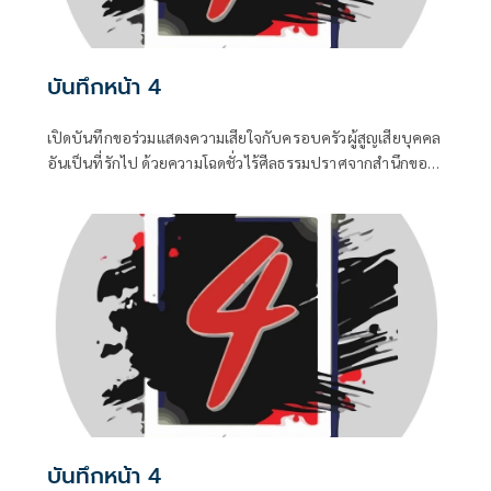
บันทึกหน้า 4
เปิดบันทึกขอร่วมแสดงความเสียใจกับครอบครัวผู้สูญเสียบุคคล
อันเป็นที่รักไป ด้วยความโฉดชั่วไร้ศีลธรรมปราศจากสำนึกของ
“ฆาตกร” ซึ่งเป็นอดีตนักโทษซ้ำซาก ...0
บันทึกหน้า 4