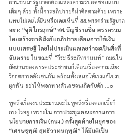
ผ่านขึ้นมารัฐบาลก็ต้องแสดงความรับผิดชอบแบบ
เต็มๆ ด้วย ทั้งนี้การอภิปรายก็น่าติดตามด้วย เพราะ
แทบไม่เคยได้ยินหรือเคยเห็นที่ สส.พรรคร่วมรัฐบาล
อย่าง
“จุติ ไกรฤกษ์” สส.บัญชีรายชื่อ พรรครวม
ไทยสร้างชาติ ถึงกับอภิปรายเตือนการใช้เงิน
แบบเศรษฐี โดยไม่ประเมินผลเลยว่าจะเป็นสิ่งที่
อันตราย
ในขณะที่ “วีระ ธีระภัทรานนท์” กมธ.ใน
สัดส่วนของพรรคประชาชนก็เตือนเรื่องความเสี่ยง
วิกฤตการคลังเช่นกัน พร้อมทั้งเสนอให้เร่งแก้ไขงบ
ผูกพัน อย่าให้พอกหางตัวเลขจนเกิดกับดัก
...๐
พูดถึงเรื่องงบประมาณจะไม่พูดถึงเรื่องดอกเบี้ยก็
กระไรอยู่ เพราะใน
การประชุมคณะกรรมการ
นโยบายการเงิน (กนง.) ครั้งสุดท้ายในยุคของ
“เศรษฐพุฒิ สุทธิวาทนฤพุฒิ” ได้มีมติเป็น