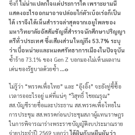
ซึ่งก็
ไม่น่าแปลกใจแต่ประการใด เพราะยามนี้
แสดงอะไรออกมาอาจปล่อยไก่ตัวเบ้อเร่อก็เป็น
ได้ เราจึงได้เห็นสำรวจล่าสุดจากเอยูโพลของ
มหาวิทยาลัยอัสสัมชัญที่สำรวจนักศึกษาปริญญา
ตรีทั่วประเทศ ซึ่งเสียงส่วนใหญ่ถึง
53.7% ระบุ
ว่าเบื่อหน่ายและหมดศรัทธาการเมืองในปัจจุบัน
ซ้ำร้าย 73.1% ของ Gen Z บอกมองไม่เห็นผลงาน
เด่นของรัฐบาลด้วยซ้ำ
...๐
ไม่รู้ว่า “พรรคเพื่อไทย” และ “อุ๊งอิ๊ง” จะยังทู่ซี้ซื้อ
เวลารออะไรอยู่ แต่ที่แน่ๆ “วิสุทธิ์ ไชยณรุณ”
สส.บัญชีรายชื่อและประธาน สส.พรรคเพื่อไทยใน
การประชุม สส.พรรคก่อนประชุมสภาผู้แทนราษฎร
ในการพิจารณาร่างพระราชบัญญัติงบประมาณราย
จ่ายประจำปี 2569 บอกว่า
ได้ยินกับหูยืนยันว่า