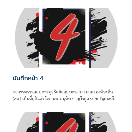
กล้าธรรม (กธ.) รวมถึง “แพทองธาร ชินวัตร” อดีตนายก
รัฐมนตรี ที่ปัจจุบันรั้งเก้าอี้ที่ปรึกษาพรรคเพื่อไทยไปแล้ว แต่
เมื่อมีควันย่อมมีไฟอย่างไรอย่างนั้น จึงทำให้ “อนุทิน ชาญวีร
กูล” นายกรัฐมนตรีและรัฐมนตรีว่าการกระทรวงมหาดไทยถึง
กับประกาศกลางวงประชุมคณะรัฐมนตรีในวันพุธที่ 5 สิงหาคม
บันทึกหน้า 4
ผลการตรวจสอบการทุจริตข้อสอบกรมการปกครองท้องถิ่น
(สถ.) เป็นที่ยุติแล้ว โดย นายอนุทิน ชาญวีรกูล นายกรัฐมนตรี
และ รมว.มหาดไทย บอกว่า ในส่วนของรัฐบาลดำเนินการทุก
อย่างที่ควรทำหมดแล้ว จบแล้ว