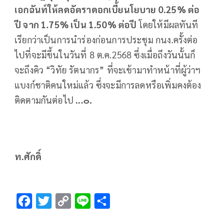
เอกฉันท์ให้ลดอัตราดอกเบี้ยนโยบาย 0.25% ต่อ
ปี จาก 1.75% เป็น 1.50% ต่อปี
โดยให้มีผลทันที
เรียกว่าเป็นการนำร่องก่อนการประชุม กนง.ครั้งต่อ
ไปที่จะมีขึ้นในวันที่ 8 ต.ค.2568 ซึ่งเมื่อถึงวันนั้นก็
จะถึงคิว “วิทัย รัตนากร” ที่จะเข้ามาทำหน้าที่ผู้ว่าฯ
แบงก์ชาติคนใหม่แล้ว ซึ่งจะมีการลดหรือเพิ่มคงต้อง
ติดตามกันต่อไป
...๐.
ท.ศักดิ์
F
T
C
Li
S
ac
wi
o
n
h