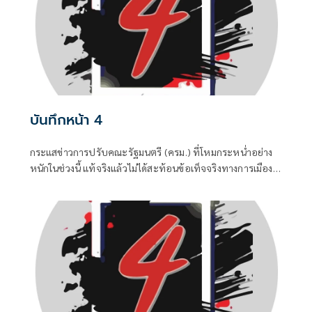
บันทึกหน้า 4
กระแสข่าวการปรับคณะรัฐมนตรี (ครม.) ที่โหมกระหน่ำอย่าง
หนักในช่วงนี้ แท้จริงแล้วไม่ได้สะท้อนข้อเท็จจริงทางการเมือง
แต่เป็นเพียงเกมจิตวิทยาและสงครามข่าวสารที่ถูกขับเคลื่อน
จากสองทางหลัก คือกลุ่มคนนอกที่ไม่ชอบรัฐบาล พยายามดิส
เครดิตเพื่อสร้างความสั่นคลอน และ สส.บางกลุ่มในพรรค
สีน้ำเงินที่กระหายเก้าอี้กระทรวง