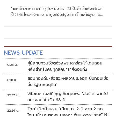
"งดเหล้าเข้าพรรษา" อยู่กับคนไทยมา 23 ปีแล้ว เริ่มต้นครั้งแรก
ปี 2546 โดยสำนักงานกองทุนสนับสนุนการสร้างเสริมสุขภาพ
(สสส.) และเครือข่ายองค์กรงดเหล้า ก่อนที่คณะรัฐมนตรีจะมีมติ
เมื่อวันที่ 8 กรกฎาคม 2551 ประกาศให้วันเข้าพรรษาของทุกปี
เป็น "วันงดดื่มสุราแห่งชาติ" เพื่อสนับสนุนส่งเสริมให้ประชาชน
งดดื่มเหล้าในช่วงเทศกาลเข้าพรรษา
NEWS UPDATE
คู่มือทบทวนชีวิตช่วงพระเสาร์จร(7)เดินถอย
0:03 น.
หลังสำหรับคนทุกลัคนาราศีตอนที่2
สอบท้องถิ่น-ฮั้วสว.-ผลงานไม่ออก บั่นทอนเชื่อ
0:01 น.
มั่น'รัฐบาลอนุทิน'
'ลิโอเนล เมสซี' สูญเสียคุณพ่อ 'ฮอร์เก' จากไป
22:37 น.
อย่างสงบในวัย 68 ปี
'ไทย' เปิดบ้านชนะ 'เมียนมา' 2-0 จาก 2 จุด
22:26 น.
โทษ เข้ารอบรองฯ บอลอาเซียน ดวล 'สิงคโปร์'