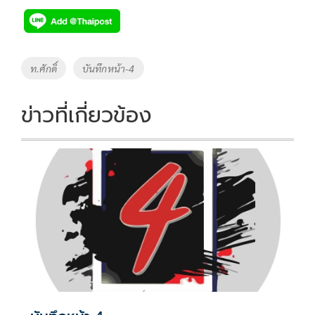
e
tt
p
e
ar
b
er
y
e
o
Li
Tags
ท.ศักดิ์
บันทึกหน้า-4
o
n
k
k
ข่าวที่เกี่ยวข้อง