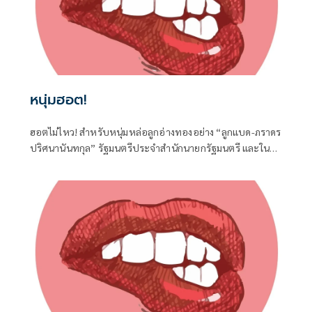
หนุ่มฮอต!
ฮอตไม่ไหว! สำหรับหนุ่มหล่อลูกอ่างทองอย่าง “ลูกแบด-ภราดร
ปริศนานันทกุล” รัฐมนตรีประจำสำนักนายกรัฐมนตรี และใน
ฐานะ สส.อ่างทอง ค่ายภูมิใจไทย ที่ได้เดินทางไปร่วมงานครบ
รอบวันคล้ายวันเกิด 77 ปี ของนายประภัตร โพธสุธน
สส.สุพรรณบุรี จากค่ายเดียวกันที่จังหวัดสุพรรณบุรี เมื่อวันที่ 1
สิงหาคมที่ผ่านมา