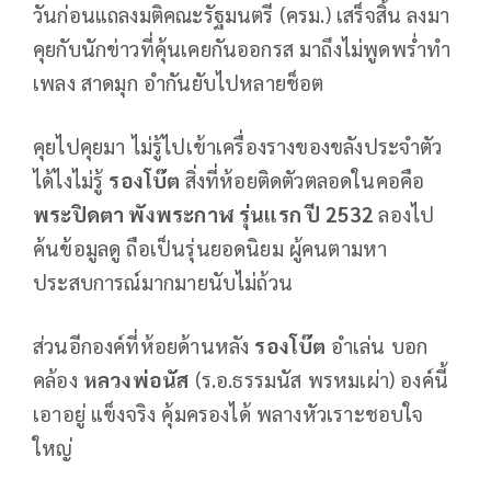
วันก่อนแถลงมติคณะรัฐมนตรี (ครม.) เสร็จสิ้น ลงมา
คุยกับนักข่าวที่คุ้นเคยกันออกรส มาถึงไม่พูดพร่ำทำ
เพลง สาดมุก อำกันยับไปหลายช็อต
คุยไปคุยมา ไม่รู้ไปเข้าเครื่องรางของขลังประจำตัว
ได้ไงไม่รู้
รองโบ๊ต
สิ่งที่ห้อยติดตัวตลอดในคอคือ
พระปิดตา พังพระกาฬ รุ่นแรก ปี
2532
ลองไป
ค้นข้อมูลดู ถือเป็นรุ่นยอดนิยม ผู้คนตามหา
ประสบการณ์มากมายนับไม่ถ้วน
ส่วนอีกองค์ที่ห้อยด้านหลัง
รองโบ๊ต
อำเล่น บอก
คล้อง
หลวงพ่อนัส
(ร.อ.ธรรมนัส พรหมเผ่า) องค์นี้
เอาอยู่ แข็งจริง คุ้มครองได้ พลางหัวเราะชอบใจ
ใหญ่