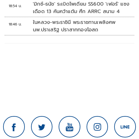
'มิกซ์-ธนัช' ระเบิดโพเดียม SS600 'เฟอร์' แซง
18:54 น.
เดือด 13 คันคว้าแต้ม ศึก ARRC สนาม 4
ในหลวง-พระราชินี พระราชทานเพลิงศพ
18:46 น.
นพ.ปราเสริฐ ปราสาททองโอสถ