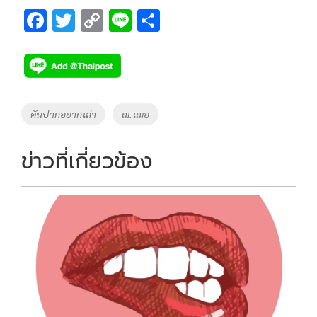
F
T
C
Li
S
ac
wi
o
n
h
e
tt
p
e
ar
b
er
y
e
o
Li
Tags
คันปากอยากเล่า
ฌ.เฌอ
o
n
k
k
ข่าวที่เกี่ยวข้อง