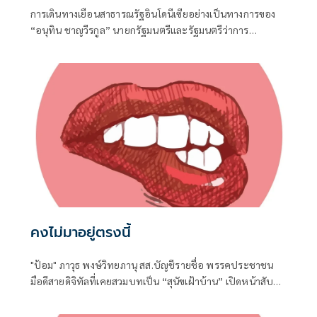
การเดินทางเยือนสาธารณรัฐอินโดนีเซียอย่างเป็นทางการของ
“อนุทิน ชาญวีรกูล” นายกรัฐมนตรีและรัฐมนตรีว่าการ
กระทรวงมหาดไทย ถือเป็นปรากฏการณ์ทางการทูตครั้ง
ประวัติศาสตร์ ที่สะท้อนถึงเกียรติภูมิอันโดดเด่นของ
ประเทศไทยบนเวทีโลกได้อย่างชัดเจน
คงไม่มาอยู่ตรงนี้
"ป้อม" ภาวุธ พงษ์วิทยภานุ สส.บัญชีรายชื่อ พรรคประชาชน
มือดีสายดิจิทัลที่เคยสวมบทเป็น “สุนัขเฝ้าบ้าน” เปิดหน้าสับ
เละโครงการ TH-AI Passport วงเงิน 1,621 ล้านบาท ของ
กระทรวงดิจิทัลเพื่อเศรษฐกิจและสังคม (ดีอี)