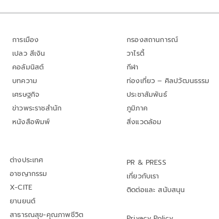
การเมือง
กรองสถานการณ์
เปลว สีเงิน
วาไรตี้
คอลัมนิสต์
กีฬา
บทความ
ท่องเที่ยว – ศิลปวัฒนธรรม
เศรษฐกิจ
ประชาสัมพันธ์
ข่าวพระราชสำนัก
ภูมิภาค
หนังสือพิมพ์
สิ่งแวดล้อม
ต่างประเทศ
PR & PRESS
อาชญากรรม
เกี่ยวกับเรา
X-CITE
ติดต่อและ สนับสนุน
ยานยนต์
สาธารณสุข-คุณภาพชีวิต
Privacy Policy