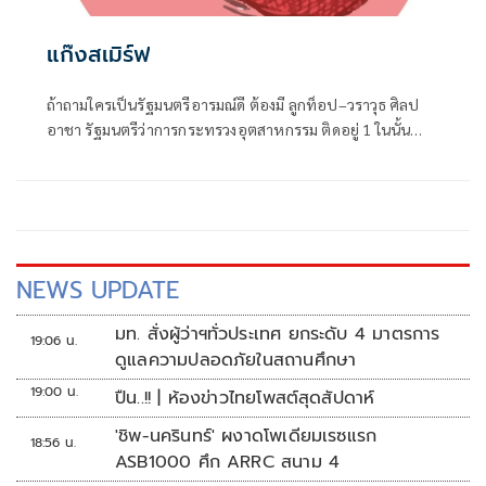
แก๊งสเมิร์ฟ
ถ้าถามใครเป็นรัฐมนตรีอารมณ์ดี ต้องมี ลูกท็อป–วราวุธ ศิลป
อาชา รัฐมนตรีว่าการกระทรวงอุตสาหกรรม ติดอยู่ 1 ในนั้น
แน่นอน
NEWS UPDATE
มท. สั่งผู้ว่าฯทั่วประเทศ ยกระดับ 4 มาตรการ
19:06 น.
ดูแลความปลอดภัยในสถานศึกษา
19:00 น.
ปืน..!! | ห้องข่าวไทยโพสต์สุดสัปดาห์
'ชิพ-นครินทร์' ผงาดโพเดียมเรซแรก
18:56 น.
ASB1000 ศึก ARRC สนาม 4