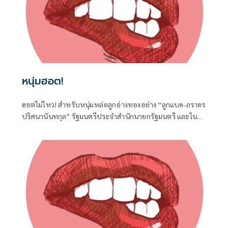
หนุ่มฮอต!
ฮอตไม่ไหว! สำหรับหนุ่มหล่อลูกอ่างทองอย่าง “ลูกแบด-ภราดร
ปริศนานันทกุล” รัฐมนตรีประจำสำนักนายกรัฐมนตรี และใน
ฐานะ สส.อ่างทอง ค่ายภูมิใจไทย ที่ได้เดินทางไปร่วมงานครบ
รอบวันคล้ายวันเกิด 77 ปี ของนายประภัตร โพธสุธน
สส.สุพรรณบุรี จากค่ายเดียวกันที่จังหวัดสุพรรณบุรี เมื่อวันที่ 1
สิงหาคมที่ผ่านมา