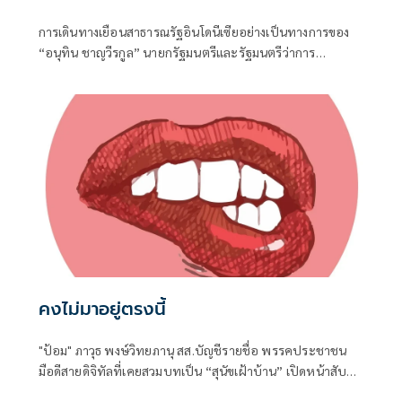
การเดินทางเยือนสาธารณรัฐอินโดนีเซียอย่างเป็นทางการของ
“อนุทิน ชาญวีรกูล” นายกรัฐมนตรีและรัฐมนตรีว่าการ
กระทรวงมหาดไทย ถือเป็นปรากฏการณ์ทางการทูตครั้ง
ประวัติศาสตร์ ที่สะท้อนถึงเกียรติภูมิอันโดดเด่นของ
ประเทศไทยบนเวทีโลกได้อย่างชัดเจน
คงไม่มาอยู่ตรงนี้
"ป้อม" ภาวุธ พงษ์วิทยภานุ สส.บัญชีรายชื่อ พรรคประชาชน
มือดีสายดิจิทัลที่เคยสวมบทเป็น “สุนัขเฝ้าบ้าน” เปิดหน้าสับ
เละโครงการ TH-AI Passport วงเงิน 1,621 ล้านบาท ของ