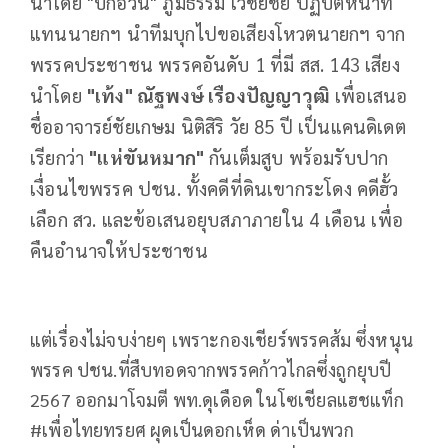
นำโดย "บิ๊กอ้วน" ภูมิธรรม เวชยชัย ปฏิบัติหน้าที่
แทนนายกฯ นำทีมบุกไปขอเสียงโหวตนายกฯ จาก
พรรคประชาชน พรรคอันดับ 1 ที่มี สส. 143 เสียง
นำโดย
"เท้ง" ณัฐพงษ์ เรืองปัญญาวุฒิ
เพื่อเสนอ
ชื่ออาจารย์ชัยเกษม นิติสิริ วัย 85 ปี เป็นแคนดิเดต
เรียกว่า
"แห่ขันหมาก"
กันเต็มสูบ พร้อมรับปาก
เงื่อนไขพรรค ปชน. ทั้งคดีที่ดินเขากระโดง คดีฮั้ว
เลือก สว. และข้อเสนอยุบสภาภายใน 4 เดือน เพื่อ
คืนอำนาจให้ประชาชน
แต่เรื่องไม่จบง่ายๆ เพราะกองเชียร์พรรคส้ม ซึ่งหนุน
พรรค ปชน.ที่สืบทอดจากพรรคก้าวไกลซึ่งถูกยุบปี
2567 ออกมาโจมตี พท.ดุเดือด ในโซเชียลแฮชแท็ก
#เพื่อไทยทรยศ ผุดเป็นดอกเห็ด ด่าเป็นพวก