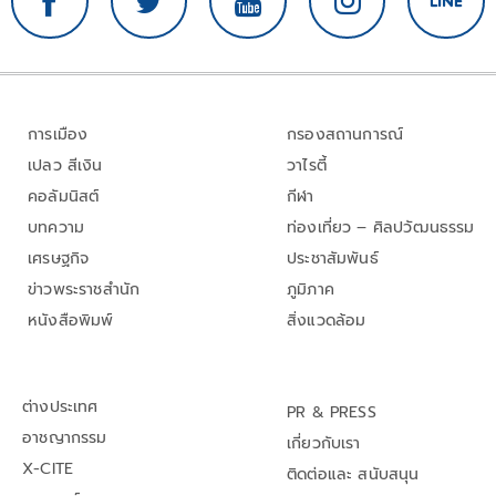
การเมือง
กรองสถานการณ์
เปลว สีเงิน
วาไรตี้
คอลัมนิสต์
กีฬา
บทความ
ท่องเที่ยว – ศิลปวัฒนธรรม
เศรษฐกิจ
ประชาสัมพันธ์
ข่าวพระราชสำนัก
ภูมิภาค
หนังสือพิมพ์
สิ่งแวดล้อม
ต่างประเทศ
PR & PRESS
อาชญากรรม
เกี่ยวกับเรา
X-CITE
ติดต่อและ สนับสนุน