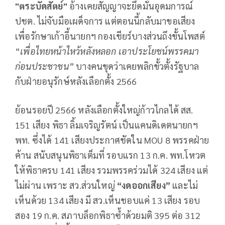
"ตระบัดสัตย์"
อ้างเคยสัญญาจะยึดมั่นอุดมการณ์
ปชต. ไม่จับมือเผด็จการ แต่ตอนนี้กลับมาขอเสียง
เพื่อรักษาเก้าอี้นายกฯ กองเชียร์บางส่วนถึงขั้นโพสต์
“
เพื่อไทยหน้าไหว้หลังหลอก เอาประโยชน์พรรคมา
ก่อนประชาชน”
บางคนขุดว่าเคยพลิกขั้วตั้งรัฐบาล
กับฝ่ายอนุรักษ์หลังเลือกตั้ง 2566
ย้อนรอยปี 2566 หลังเลือกตั้งใหญ่ก้าวไกลได้ สส.
151 เสียง พิธา ลิ้มเจริญรัตน์ เป็นแคนดิเดตนายกฯ
พท. ซึ่งได้ 141 เสียงประกาศชัดใน MOU 8 พรรคฝ่าย
ค้าน สนับสนุนพิธาเต็มที่ รอบแรก 13 ก.ค. พท.โหวต
ให้พิธาครบ 141 เสียง รวมพรรคร่วมได้ 324 เสียง แต่
ไม่ผ่าน เพราะ สว.ส่วนใหญ่
“งดออกเสียง”
และไม่
เห็นด้วย 134 เสียง มี สว.เห็นชอบแค่ 13 เสียง รอบ
สอง 19 ก.ค. สภาบล็อกพิธาซ้ำด้วยมติ 395 ต่อ 312