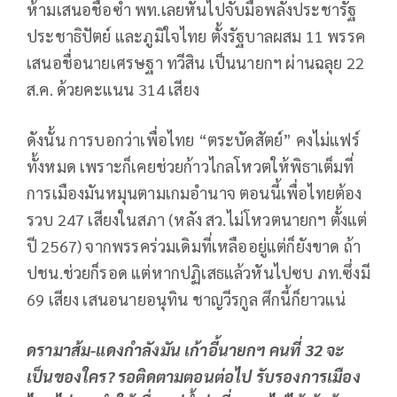
ห้ามเสนอชื่อซ้ำ พท.เลยหันไปจับมือพลังประชารัฐ
ประชาธิปัตย์ และภูมิใจไทย ตั้งรัฐบาลผสม 11 พรรค
เสนอชื่อนายเศรษฐา ทวีสิน เป็นนายกฯ ผ่านฉลุย 22
ส.ค. ด้วยคะแนน 314 เสียง
ดังนั้น การบอกว่าเพื่อไทย “ตระบัดสัตย์” คงไม่แฟร์
ทั้งหมด เพราะก็เคยช่วยก้าวไกลโหวตให้พิธาเต็มที่
การเมืองมันหมุนตามเกมอำนาจ ตอนนี้เพื่อไทยต้อง
รวบ 247 เสียงในสภา (หลัง สว.ไม่โหวตนายกฯ ตั้งแต่
ปี 2567) จากพรรคร่วมเดิมที่เหลืออยู่แต่ก็ยังขาด ถ้า
ปชน.ช่วยก็รอด แต่หากปฏิเสธแล้วหันไปซบ ภท.ซึ่งมี
69 เสียง เสนอนายอนุทิน ชาญวีรกูล ศึกนี้ก็ยาวแน่
ดรามาส้ม-แดงกำลังมัน เก้าอี้นายกฯ คนที่ 32 จะ
เป็นของใคร
?
รอติดตามตอนต่อไป รับรองการเมือง