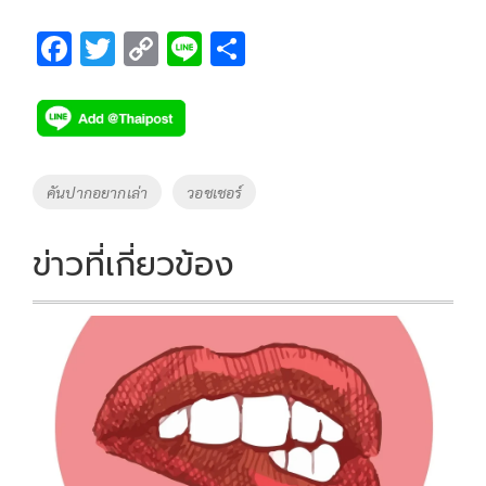
F
T
C
Li
S
ac
wi
o
n
h
e
tt
p
e
ar
b
er
y
e
o
Li
Tags
คันปากอยากเล่า
วอชเชอร์
o
n
k
k
ข่าวที่เกี่ยวข้อง