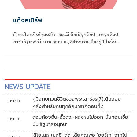
แก๊งสเมิร์ฟ
ถ้าถามใครเป็นรัฐมนตรีอารมณ์ดี ต้องมี ลูกท็อป–วราวุธ ศิลป
อาชา รัฐมนตรีว่าการกระทรวงอุตสาหกรรม ติดอยู่ 1 ในนั้น
แน่นอน
NEWS UPDATE
คู่มือทบทวนชีวิตช่วงพระเสาร์จร(7)เดินถอย
0:03 น.
หลังสำหรับคนทุกลัคนาราศีตอนที่2
สอบท้องถิ่น-ฮั้วสว.-ผลงานไม่ออก บั่นทอนเชื่อ
0:01 น.
มั่น'รัฐบาลอนุทิน'
'ลิโอเนล เมสซี' สูญเสียคุณพ่อ 'ฮอร์เก' จากไป
22:37 น.