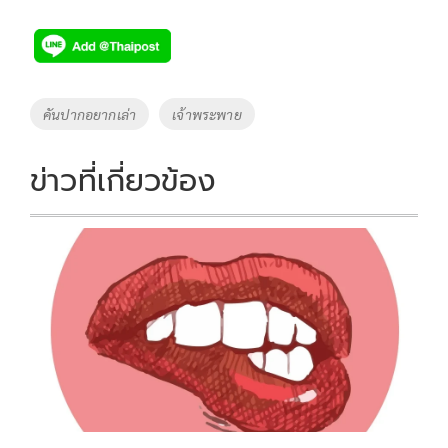
ac
wi
o
n
h
e
tt
p
e
ar
b
er
y
e
o
Li
Tags
คันปากอยากเล่า
เจ้าพระพาย
o
n
k
k
ข่าวที่เกี่ยวข้อง