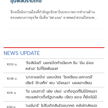
ขุนพลปราบโกง
อีกหนึ่งนักการเมืองที่กำลังถูกจับตาในบทบาทการทำงานด้าน
ตรวจสอบการทุจริต นั่นคือ "สส.แนน" อาสพลธ์ สรรณ์ไตรภพ
สส.ศรีสะเกษ พรรคภูมิใจไทย 3 สมัย ในฐานะประธาน กมธ.การ
ป้องกันและปราบปรามการทุจริตประพฤติมิชอบ (กมธ.ป.ป.ช.)
สภาผู้แทนราษฎร
NEWS UPDATE
'รังสิมันต์' บอกเปิดทำเนียบฯ รับ 'มิน อ่อง
10:53 น.
หล่าย' ไปก็ไลฟ์บอย!
'มาดามแป้ง' มอบบัตร 'โรงเรียน-อคาเดมี'
10:38 น.
เชียร์ 'ช้างศึก' พบ 'เมียนมา' บอลอาเซียน
'โจ มณฑานี' เย้ย ปชป. มาถึงจุดที่ไม่มีใครเอา
10:15 น.
กระแสข่าวตั้งรัฐบาลส้ม เขียว แดง ก็ยังไม่มีฟ้า
เลย
'เนย์มาร์' ไม่รีบตัดสินใจอนาคต หลังใกล้หมด
9:30 น.