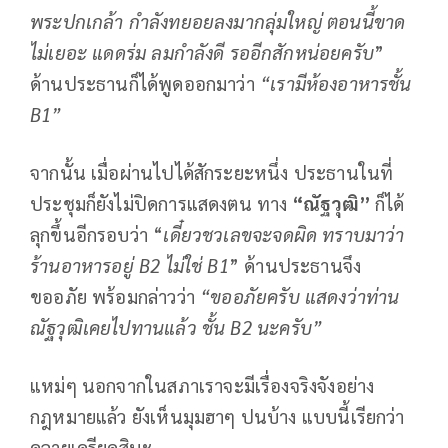
พระปกเกล้า กำลังทยอยลงมากลุ่มใหญ่ ตอนนี้ขาด
ไม่เยอะ แดดร่ม ลมกำลังดี รออีกสักหน่อยครับ
”
ด้านประธานก็ได้พูดออกมาว่า
“เรามีห้องอาหารชั้น
B1
”
จากนั้น เมื่อผ่านไปได้สักระยะหนึ่ง ประธานในที่
ประชุมก็ยังไม่ปิดการแสดงตน ทาง
“ณัฐวุฒิ”
ก็ได้
ลุกขึ้นอีกรอบว่า “
เดี๋ยวชวเลขจะจดผิด ทราบมาว่า
ร้านอาหารอยู่
B2
ไม่ใช่
B1
” ด้านประธานจึง
ขออภัย พร้อมกล่าวว่า
“ขออภัยครับ แสดงว่าท่าน
ณัฐวุฒิเคยไปทานแล้ว ชั้น
B2
นะครับ”
แหม่ๆ นอกจากในสภาเราจะมีเรื่องจริงจังอย่าง
กฎหมายแล้ว ยังเห็นมุมฮาๆ ปนบ้าง แบบนี้เรียกว่า
คลายเครียดสินะ.