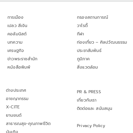
การเมือง
กรองสถานการณ์
เปลว สีเงิน
วาไรตี้
คอลัมนิสต์
กีฬา
บทความ
ท่องเที่ยว – ศิลปวัฒนธรรม
เศรษฐกิจ
ประชาสัมพันธ์
ข่าวพระราชสำนัก
ภูมิภาค
หนังสือพิมพ์
สิ่งแวดล้อม
ต่างประเทศ
PR & PRESS
อาชญากรรม
เกี่ยวกับเรา
X-CITE
ติดต่อและ สนับสนุน
ยานยนต์
สาธารณสุข-คุณภาพชีวิต
Privacy Policy
บันเทิง