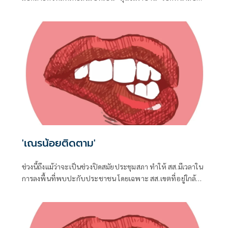
เละโครงการ TH-AI Passport วงเงิน 1,621 ล้านบาท ของ
กระทรวงดิจิทัลเพื่อเศรษฐกิจและสังคม (ดีอี)
'เณรน้อยติดตาม'
ช่วงนี้ถึงแม้ว่าจะเป็นช่วงปิดสมัยประชุมสภา ทำให้ สส.มีเวลาใน
การลงพื้นที่พบปะกับประชาชน โดยเฉพาะ สส.เขตที่อยู่ใกล้ชิด
กับชาวบ้าน จึงต้องอาศัยช่วงจังหวะเวลานี้ในการลงพื้นที่แก้
ปัญหาในเขต