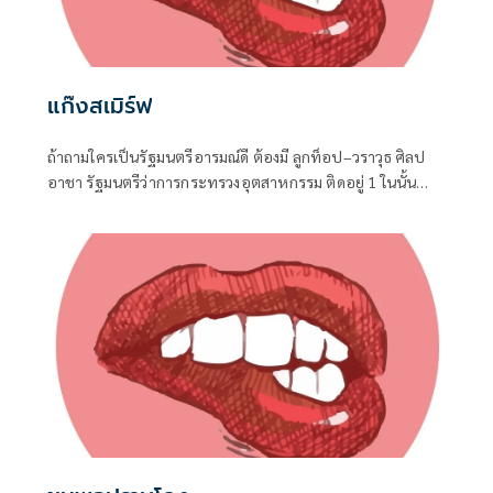
แก๊งสเมิร์ฟ
ถ้าถามใครเป็นรัฐมนตรีอารมณ์ดี ต้องมี ลูกท็อป–วราวุธ ศิลป
อาชา รัฐมนตรีว่าการกระทรวงอุตสาหกรรม ติดอยู่ 1 ในนั้น
แน่นอน