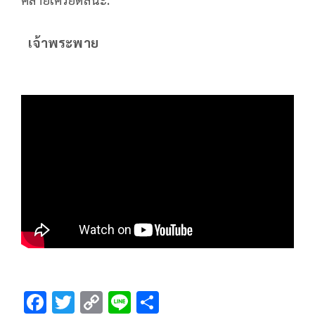
เจ้าพระพาย
F
T
C
Li
S