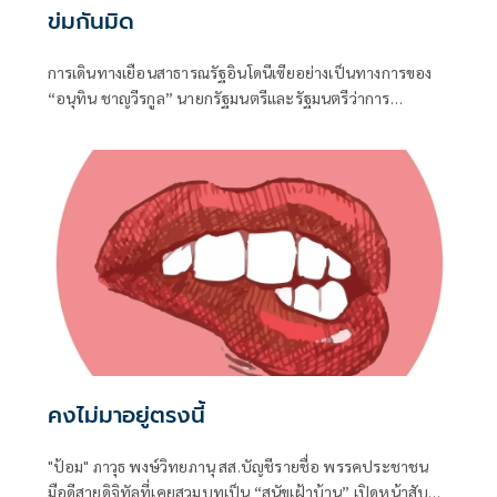
ข่มกันมิด
การเดินทางเยือนสาธารณรัฐอินโดนีเซียอย่างเป็นทางการของ
“อนุทิน ชาญวีรกูล” นายกรัฐมนตรีและรัฐมนตรีว่าการ
กระทรวงมหาดไทย ถือเป็นปรากฏการณ์ทางการทูตครั้ง
ประวัติศาสตร์ ที่สะท้อนถึงเกียรติภูมิอันโดดเด่นของ
ประเทศไทยบนเวทีโลกได้อย่างชัดเจน
คงไม่มาอยู่ตรงนี้
"ป้อม" ภาวุธ พงษ์วิทยภานุ สส.บัญชีรายชื่อ พรรคประชาชน
มือดีสายดิจิทัลที่เคยสวมบทเป็น “สุนัขเฝ้าบ้าน” เปิดหน้าสับ