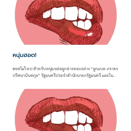
หนุ่มฮอต!
ฮอตไม่ไหว! สำหรับหนุ่มหล่อลูกอ่างทองอย่าง “ลูกแบด-ภราดร
ปริศนานันทกุล” รัฐมนตรีประจำสำนักนายกรัฐมนตรี และใน
ฐานะ สส.อ่างทอง ค่ายภูมิใจไทย ที่ได้เดินทางไปร่วมงานครบ
รอบวันคล้ายวันเกิด 77 ปี ของนายประภัตร โพธสุธน
สส.สุพรรณบุรี จากค่ายเดียวกันที่จังหวัดสุพรรณบุรี เมื่อวันที่ 1
สิงหาคมที่ผ่านมา