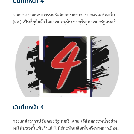
บันทึกหน้า 4
ผลการตรวจสอบการทุจริตข้อสอบกรมการปกครองท้องถิ่น
(สถ.) เป็นที่ยุติแล้ว โดย นายอนุทิน ชาญวีรกูล นายกรัฐมนตรี
และ รมว.มหาดไทย บอกว่า ในส่วนของรัฐบาลดำเนินการทุก
อย่างที่ควรทำหมดแล้ว จบแล้ว
บันทึกหน้า 4
กระแสข่าวการปรับคณะรัฐมนตรี (ครม.) ที่โหมกระหน่ำอย่าง
หนักในช่วงนี้ แท้จริงแล้วไม่ได้สะท้อนข้อเท็จจริงทางการเมือง