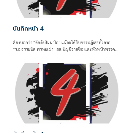
บันทึกหน้า 4
ต้องบอกว่า “ดีลลับโมนาโก” แม้จะได้รับการปฏิเสธทั้งจาก
“ร.อ.ธรรมนัส พรหมเผ่า” สส.บัญชีรายชื่อ และหัวหน้าพรรค
กล้าธรรม (กธ.) รวมถึง “แพทองธาร ชินวัตร” อดีตนายก
รัฐมนตรี ที่ปัจจุบันรั้งเก้าอี้ที่ปรึกษาพรรคเพื่อไทยไปแล้ว แต่
เมื่อมีควันย่อมมีไฟอย่างไรอย่างนั้น จึงทำให้ “อนุทิน ชาญวีร
กูล” นายกรัฐมนตรีและรัฐมนตรีว่าการกระทรวงมหาดไทยถึง
กับประกาศกลางวงประชุมคณะรัฐมนตรีในวันพุธที่ 5 สิงหาคม