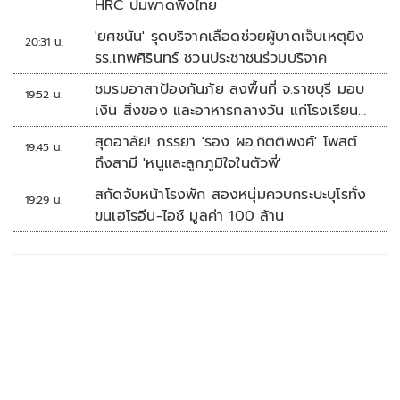
HRC ปมพาดพิงไทย
'ยศชนัน' รุดบริจาคเลือดช่วยผู้บาดเจ็บเหตุยิง
20:31 น.
รร.เทพศิรินทร์ ชวนประชาชนร่วมบริจาค
ชมรมอาสาป้องกันภัย ลงพื้นที่ จ.ราชบุรี มอบ
19:52 น.
เงิน สิ่งของ และอาหารกลางวัน แก่โรงเรียน
บ้านหนองน้ำใส
สุดอาลัย! ภรรยา 'รอง ผอ.กิตติพงศ์' โพสต์
19:45 น.
ถึงสามี 'หนูและลูกภูมิใจในตัวพี่'
สกัดจับหน้าโรงพัก สองหนุ่มควบกระบะบุโรทั่ง
19:29 น.
ขนเฮโรอีน-ไอซ์ มูลค่า 100 ล้าน