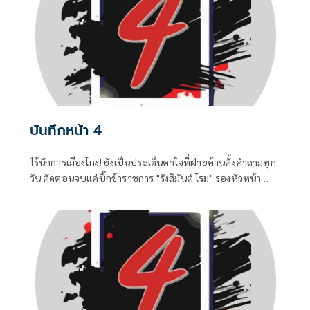
บันทึกหน้า 4
ไร้นักการเมืองโกง! ยังเป็นประเด็นคาใจที่ฝ่ายค้านตั้งคำถามทุก
วัน ตัดตอนจบแค่บิ๊กข้าราชการ "รังสิมันต์ โรม" รองหัวหน้า
พรรคประชาชน ในฐานะประธานคณะกรรมาธิการการ
กฎหมาย การยุติธรรรมและสิทธิมนุษยชน