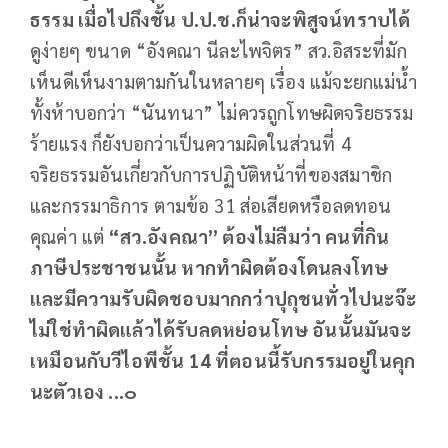
ธรรม เมื่อไปถึงชั้น ป.ป.ช.ก็น่าจะพิสูจน์ทราบได้
ดูง่ายๆ ขนาด “อังคณา นีละไพจิตร” สว.อิสระที่มัก
เห็นดีเห็นงามตามกันในหลายๆ เรื่อง แม้จะยกแม่น้ำ
ทั้งห้าบอกว่า “นันทนา” ไม่ควรถูกโทษผิดจริยธรรม
ร้ายแรง ก็ยังบอกว่าเป็นความผิดในส่วนที่ 4
จริยธรรมอันเกี่ยวกับการปฏิบัติหน้าที่ของสมาชิก
และกรรมาธิการ ตามข้อ 31 ส่อเสียดหรือลดทอน
คุณค่า แต่
“สว.อังคณา” ต้องไม่ลืมว่า คนที่กิน
ภาษีประชาชนนั้น หากทำผิดต้องโดนลงโทษ
และมีความรับผิดชอบมากกว่าปุถุชนทั่วไปนะจ๊ะ
ไม่ใช่ทำผิดแล้วได้รับลดหย่อนโทษ อันนั้นมันจะ
เหมือนกับวีไอพีชั้น
14
ที่ตอนนี้รับกรรมอยู่ในคุก
นะตัวเอง ...๐