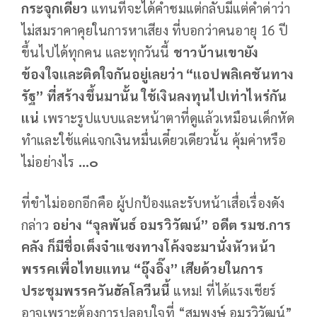
กระจุกเดียว
แทนที่จะได้คำชมแต่กลับมีแต่คำด่าว่า
ไม่สมราคาคุยในการหาเสียง ที่บอกว่าคนอายุ 16 ปี
ขึ้นไปได้ทุกคน และทุกวันนี้
ชาวบ้านเขายัง
ข้องใจและติดใจกันอยู่เลยว่า “แอปพลิเคชันทาง
รัฐ” ที่สร้างขึ้นมานั้น ใช้เงินลงทุนไปเท่าไหร่กัน
แน่
เพราะรูปแบบและหน้าตาที่ดูแล้วเหมือนเด็กหัด
ทำและใช้แค่แจกเงินหมื่นเดี๋ยวเดียวนั้น คุ้มค่าหรือ
ไม่อย่างไร
...๐
ที่ขำไม่ออกอีกคือ ผู้ปกป้องและรับหน้าเสื่อเรื่องดัง
กล่าว
อย่าง “จุลพันธ์ อมรวิวัฒน์” อดีต รมช.การ
คลัง ก็มีชื่อเต็งจ๋าแซงทางโค้งจะมานั่งหัวหน้า
พรรคเพื่อไทยแทน “อุ๊งอิ๊ง” เสียด้วยในการ
ประชุมพรรควันฮัลโลวีนนี้
แหม! ที่ได้แรงเชียร์
อาจเพราะต้องการปลอบใจที่ “สมพงษ์ อมรวิวัฒน์”