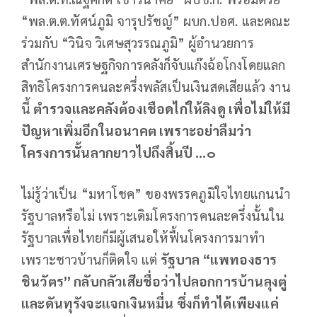
“พล.ต.ต.ทัศน์ภูมิ จารุปรัชญ์” ผบก.ปอศ. และคณะ
ร่วมกับ “วินิจ วิเศษสุวรรณภูมิ” ผู้อำนวยการ
สำนักงานเศรษฐกิจการคลังก็จับแก๊งฉ้อโกงโดยแลก
สิทธิโครงการคนละครึ่งพลัสเป็นเงินสดเสียแล้ว งาน
นี้
ตำรวจและคลังต้องเชือดไก่ให้ลิงดู เพื่อไม่ให้มี
ปัญหาเพิ่มอีกในอนาคต เพราะอย่าลืมว่า
โครงการนั้นลากยาวไปถึงสิ้นปี ...๐
ไม่รู้ว่าเป็น “มหาโชค” ของพรรคภูมิใจไทยแกนนำ
รัฐบาลหรือไม่ เพราะเดิมโครงการคนละครึ่งนั้นใน
รัฐบาลเพื่อไทยก็มีผู้เสนอให้ฟื้นโครงการมาทำ
เพราะชาวบ้านก็ติดใจ แต่
รัฐบาล “แพทองธาร
ชินวัตร” กลับกลัวเสียชื่อว่าไปลอกการบ้านลุงตู่
และดันทุรังจะแจกเงินหมื่น ซึ่งก็ทำได้เพียงแค่