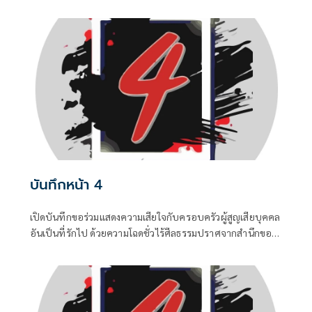
แต่เป็นเพียงเกมจิตวิทยาและสงครามข่าวสารที่ถูกขับเคลื่อน
จากสองทางหลัก คือกลุ่มคนนอกที่ไม่ชอบรัฐบาล พยายามดิส
เครดิตเพื่อสร้างความสั่นคลอน และ สส.บางกลุ่มในพรรค
สีน้ำเงินที่กระหายเก้าอี้กระทรวง
บันทึกหน้า 4
เปิดบันทึกขอร่วมแสดงความเสียใจกับครอบครัวผู้สูญเสียบุคคล
อันเป็นที่รักไป ด้วยความโฉดชั่วไร้ศีลธรรมปราศจากสำนึกของ
“ฆาตกร” ซึ่งเป็นอดีตนักโทษซ้ำซาก ...0