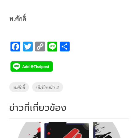
ท.ศักดิ์
F
T
C
Li
S
ac
wi
o
n
h
e
tt
p
e
ar
b
er
y
e
o
Li
Tags
ท.ศักดิ์
บันทึกหน้า-4
o
n
k
k
ข่าวที่เกี่ยวข้อง