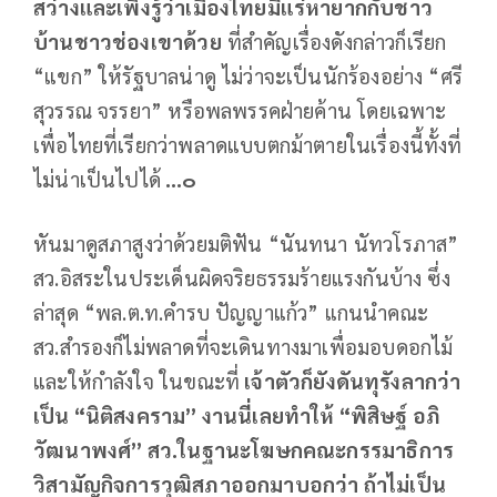
สว่างและเพิ่งรู้ว่าเมืองไทยมีแร่หายากกับชาว
บ้านชาวช่องเขาด้วย
ที่สำคัญเรื่องดังกล่าวก็เรียก
“แขก” ให้รัฐบาลน่าดู ไม่ว่าจะเป็นนักร้องอย่าง “ศรี
สุวรรณ จรรยา” หรือพลพรรคฝ่ายค้าน โดยเฉพาะ
เพื่อไทยที่เรียกว่าพลาดแบบตกม้าตายในเรื่องนี้ทั้งที่
ไม่น่าเป็นไปได้
…๐
หันมาดูสภาสูงว่าด้วยมติฟัน “นันทนา นัทวโรภาส”
สว.อิสระในประเด็นผิดจริยธรรมร้ายแรงกันบ้าง ซึ่ง
ล่าสุด “พล.ต.ท.คำรบ ปัญญาแก้ว” แกนนำคณะ
สว.สำรองก็ไม่พลาดที่จะเดินทางมาเพื่อมอบดอกไม้
และให้กำลังใจ ในขณะที่
เจ้าตัวก็ยังดันทุรังลากว่า
เป็น “นิติสงคราม” งานนี่เลยทำให้ “พิสิษฐ์ อภิ
วัฒนาพงศ์” สว.ในฐานะโฆษกคณะกรรมาธิการ
วิสามัญกิจการวุฒิสภาออกมาบอกว่า ถ้าไม่เป็น