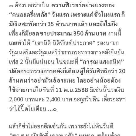
๐
ต้องบอกว่าเป็น
ความฟีเวอร์อย่างแรงของ
“คนละครึ่งพลัส” วันแรก เพราะแค่ชั่วโมงแรก ก็
มีเงินสะพัดกว่า 35 ล้านบาทแล้ว และยังไม่ถึง
เที่ยงก็มียอดขายประมาณ 350 ล้านบาท
งานนี้
เลยทำให้ “เอกนิติ นิติทัณฑ์ประภาศ” รองนายก
รัฐมนตรีและรัฐมนตรีว่าการกระทรวงการคลังยืนยัน
เฟส 2 นั้นมีแน่นอน ในขณะที่
“ลวรณ แสงสนิท”
ปลัดกระทรวงการคลังก็เตือนผู้ได้รับสิทธิกว่า 20
ล้านคนว่าอย่ามัวเอ้อระเหย โดยอย่างน้อยต้อง
ใช้จ่ายภายในวันที่ 11 พ.ย.
2568
มิเช่นนั้นวงเงิน
2,000 บาทและ 2,400 บาท จะถูกริบคืน เดี๋ยวจะหา
ว่าไอ้ปื๊ดไม่เตือน
...๐
แล้วก็ขำไม่ออกอีกเช่นกัน เพราะยังไม่พ้นวันดี
“พล.ต.ท.ณัฐศักดิ์ เชาวนาศัย” ผบช.ก. พร้อมด้วย