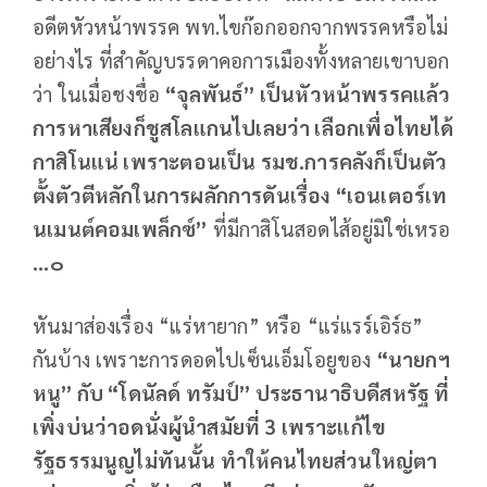
อดีตหัวหน้าพรรค พท.ไขก๊อกออกจากพรรคหรือไม่
อย่างไร ที่สำคัญบรรดาคอการเมืองทั้งหลายเขาบอก
ว่า ในเมื่อชงชื่อ
“จุลพันธ์” เป็นหัวหน้าพรรคแล้ว
การหาเสียงก็ชูสโลแกนไปเลยว่า เลือกเพื่อไทยได้
กาสิโนแน่ เพราะตอนเป็น รมช.การคลังก็เป็นตัว
ตั้งตัวตีหลักในการผลักการดันเรื่อง “เอนเตอร์เท
นเมนต์คอมเพล็กซ์”
ที่มีกาสิโนสอดไส้อยู่มิใช่เหรอ
...๐
หันมาส่องเรื่อง “แร่หายาก” หรือ “แร่แรร์เอิร์ธ”
กันบ้าง เพราะการดอดไปเซ็นเอ็มโอยูของ
“นายกฯ
หนู” กับ “โดนัลด์ ทรัมป์” ประธานาธิบดีสหรัฐ ที่
เพิ่งบ่นว่าอดนั่งผู้นำสมัยที่ 3 เพราะแก้ไข
รัฐธรรมนูญไม่ทันนั้น ทำให้คนไทยส่วนใหญ่ตา