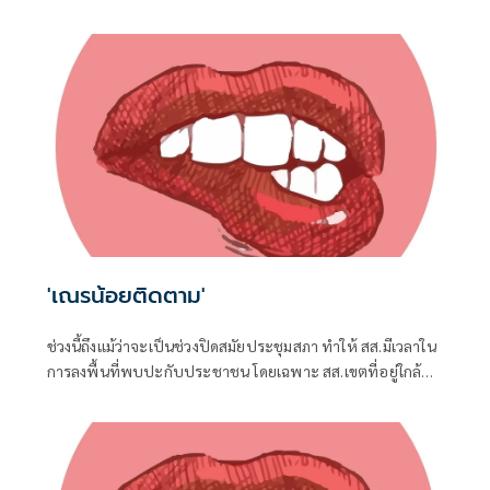
เละโครงการ TH-AI Passport วงเงิน 1,621 ล้านบาท ของ
กระทรวงดิจิทัลเพื่อเศรษฐกิจและสังคม (ดีอี)
'เณรน้อยติดตาม'
ช่วงนี้ถึงแม้ว่าจะเป็นช่วงปิดสมัยประชุมสภา ทำให้ สส.มีเวลาใน
การลงพื้นที่พบปะกับประชาชน โดยเฉพาะ สส.เขตที่อยู่ใกล้ชิด
กับชาวบ้าน จึงต้องอาศัยช่วงจังหวะเวลานี้ในการลงพื้นที่แก้
ปัญหาในเขต