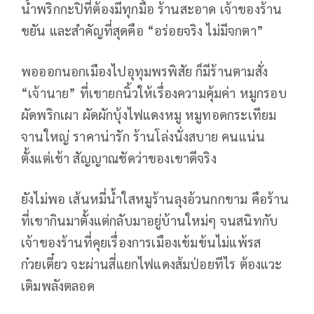
น้ำพริกกะปิที่ต้องมีทุกมื้อ ร้านสะอาด เจ้าของร้าน
ขยัน และสำคัญที่สุดคือ “อร่อยจริง ไม่มีจกตา”
พอออกนอกเมืองไปอุทุมพรพิสัย ก็มีร้านตามสั่ง
“เจ้านาย” ที่เขายกนิ้วให้เรื่องความคุ้มค่า หมูกรอบ
ผัดพริกเผา ผัดผักบุ้งไฟแดงหมู หมูทอดกระเทียม
จานใหญ่ ราคาน่ารัก ร้านโล่งนั่งสบาย คนแน่น
ตั้งแต่เช้า สัญญาณชัดว่าของเขาดีจริง
ยังไม่พอ เส้นหมี่น้ำใสหมูร้านลุงอ้วนกกขาม คือร้าน
ที่เขากินมาตั้งแต่กลับมาอยู่บ้านใหม่ๆ จนสนิทกับ
เจ้าของร้านที่คุยเรื่องการเมืองเข้มข้นไม่แพ้รส
ก๋วยเตี๋ยว จะผ่านสี่แยกไฟแดงส้มป่อยทีไร ต้องแวะ
เติมพลังตลอด