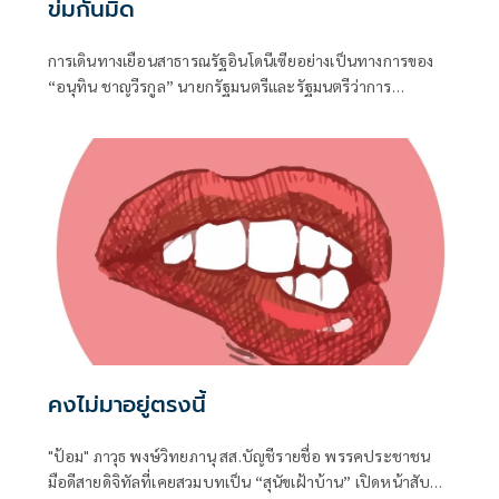
ข่มกันมิด
การเดินทางเยือนสาธารณรัฐอินโดนีเซียอย่างเป็นทางการของ
“อนุทิน ชาญวีรกูล” นายกรัฐมนตรีและรัฐมนตรีว่าการ
กระทรวงมหาดไทย ถือเป็นปรากฏการณ์ทางการทูตครั้ง
ประวัติศาสตร์ ที่สะท้อนถึงเกียรติภูมิอันโดดเด่นของ
ประเทศไทยบนเวทีโลกได้อย่างชัดเจน
คงไม่มาอยู่ตรงนี้
"ป้อม" ภาวุธ พงษ์วิทยภานุ สส.บัญชีรายชื่อ พรรคประชาชน
มือดีสายดิจิทัลที่เคยสวมบทเป็น “สุนัขเฝ้าบ้าน” เปิดหน้าสับ