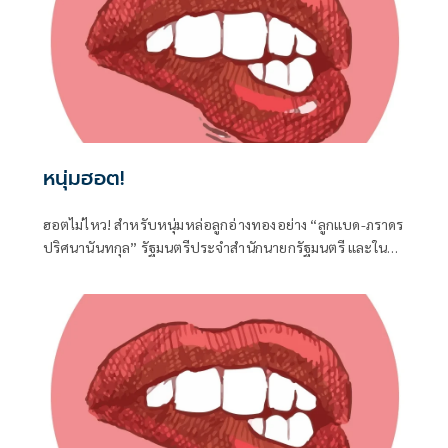
หนุ่มฮอต!
ฮอตไม่ไหว! สำหรับหนุ่มหล่อลูกอ่างทองอย่าง “ลูกแบด-ภราดร
ปริศนานันทกุล” รัฐมนตรีประจำสำนักนายกรัฐมนตรี และใน
ฐานะ สส.อ่างทอง ค่ายภูมิใจไทย ที่ได้เดินทางไปร่วมงานครบ
รอบวันคล้ายวันเกิด 77 ปี ของนายประภัตร โพธสุธน
สส.สุพรรณบุรี จากค่ายเดียวกันที่จังหวัดสุพรรณบุรี เมื่อวันที่ 1
สิงหาคมที่ผ่านมา