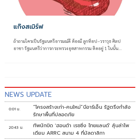
แก๊งสเมิร์ฟ
ถ้าถามใครเป็นรัฐมนตรีอารมณ์ดี ต้องมี ลูกท็อป–วราวุธ ศิลป
อาชา รัฐมนตรีว่าการกระทรวงอุตสาหกรรม ติดอยู่ 1 ในนั้น
แน่นอน
NEWS UPDATE
“โครงสร้างเก่า-คนใหม่”บีอาร์เอ็น รัฐตรึงกำลัง
0:01 น.
รักษาพื้นที่ปลอดภัย
ทัพนักบิด 'ฮอนด้า เรซซิ่ง ไทยแลนด์' ลุ้นล่าโพ
20:43 น.
เดียม ARRC สนาม 4 ที่มัลดาลิกา