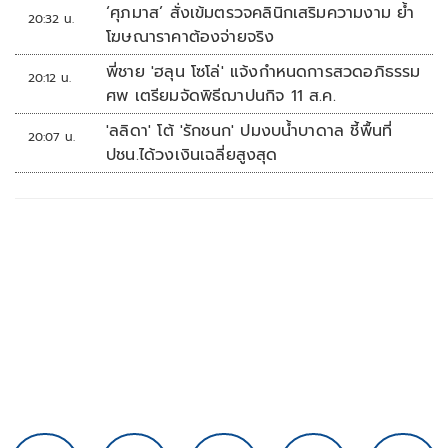
‘ศุภมาส’ สั่งเข้มตรวจคลินิกเสริมความงาม ย้ำ
20:32 น.
โฆษณาราคาต้องจ่ายจริง
พี่ชาย 'ฮลุน โซโล่' แจ้งกำหนดการสวดอภิธรรม
20:12 น.
ศพ เตรียมจัดพิธีฌาปนกิจ 11 ส.ค.
'ลลิดา' โต้ 'รักชนก' ปมงบน้ำบาดาล ชี้พื้นที่
20:07 น.
ปชน.ได้วงเงินเฉลี่ยสูงสุด