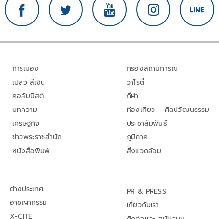
การเมือง
กรองสถานการณ์
เปลว สีเงิน
วาไรตี้
คอลัมนิสต์
กีฬา
บทความ
ท่องเที่ยว – ศิลปวัฒนธรรม
เศรษฐกิจ
ประชาสัมพันธ์
ข่าวพระราชสำนัก
ภูมิภาค
หนังสือพิมพ์
สิ่งแวดล้อม
ต่างประเทศ
PR & PRESS
อาชญากรรม
เกี่ยวกับเรา
X-CITE
ติดต่อและ สนับสนุน