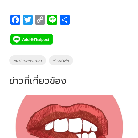
F
T
C
Li
S
ac
wi
o
n
h
e
tt
p
e
ar
b
er
y
e
o
Li
Tags
คันปากอยากเล่า
ช่างสงสัย
o
n
k
k
ข่าวที่เกี่ยวข้อง