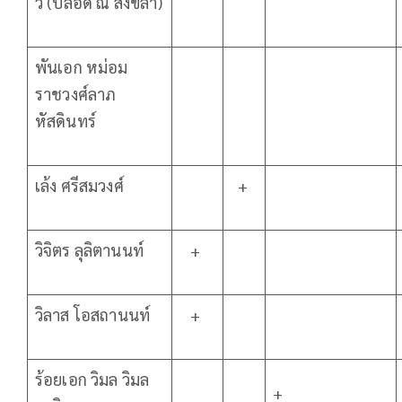
วี (ปลอด ณ สงขลา)
พันเอก หม่อม
ราชวงศ์ลาภ
หัสดินทร์
เล้ง ศรีสมวงศ์
+
วิจิตร ลุลิตานนท์
+
วิลาส โอสถานนท์
+
ร้อยเอก วิมล วิมล
+