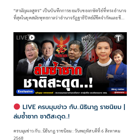
พระไตรปิฏก : สามัญผลสูตรในฐานะทฤษฎี
“สามัญผลสูตร” เป็นบันทึกการยอมรับของกษัตริย์ที่ทรงอำนาจ
ขีดจำกัดของอำนาจรัฐเหนือแรงงานและ
ที่สุดในยุคสมัยพุทธกาลว่าอำนาจรัฏฐาธิปัตย์มีขีดจำกัดและขีด
ทรัพย์สิน
จำกัดนั้นอยู่ที่พรมแดนระหว่างร่างกายและจิตใจของพลเมือง
LIVE ครบมุมข่าว กับ..นิธินาฏ ราชนิยม |
ล่มซ้ำซาก ชาติสะดุด..!
ครบมุมข่าว กับ..นิธินาฏ ราชนิยม : วันพฤหัสบดีที่ 6 สิงหาคม
2568