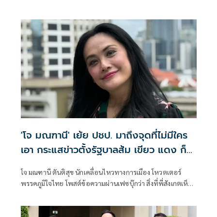
'โจ มณฑานี' เย้ย ปชป. มาถึงจุดที่ไม่มีใคร
เอา กระแสข่าวตั้งรัฐบาลส้ม เขียว แดง ก็
ยังไม่มีฟ้าเลย
โจ มณฑานี ตันติสุข นักเคลื่อนไหวทางการเมือง โหวตเตอร์
พรรคภูมิใจไทย โพสต์ข้อความผ่านเฟซบุ๊กว่า สิ่งที่พี่สังเกตเห็น
ในกระแสข่าวรัฐบาลส้มโอแดงคือ ไม่มีฟ้าอยู่ในนั้นเลย มาถึงจุด
ที่เป็นพรรคที่ทุกฝั่งลืมได้ไงเนี้ย