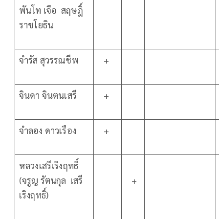
พันโท เจือ สฤษฎิ์
ราชโยธิน
จำรัส สุวรรณชีพ
+
จินดา จินตนเสรี
+
จำลอง ดาวเรือง
+
หลวงเสรีเริงฤทธิ์
(จรูญ รัตนกุล เสรี
+
เริงฤทธิ์)