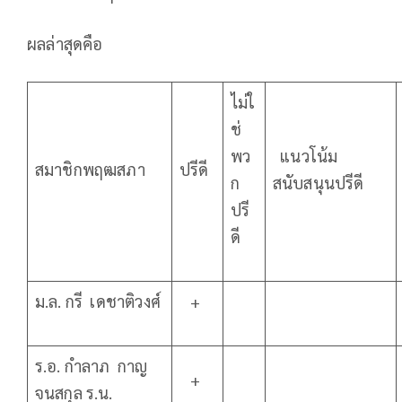
ผลล่าสุดคือ
ไม่ใ
ช่
พว
แนวโน้ม
สมาชิกพฤฒสภา
ปรีดี
ก
สนับสนุนปรีดี
ปรี
ดี
ม.ล. กรี เดชาติวงศ์
+
ร.อ. กำลาภ กาญ
+
จนสกุล ร.น.