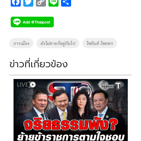
F
T
C
Li
S
ac
wi
o
n
h
e
tt
p
e
ar
b
er
y
e
o
Li
Tags
การเมือง
ยังไม่ตายก็อยู่กันไป
ไชยันต์-ไชยพร
o
n
k
k
ข่าวที่เกี่ยวข้อง