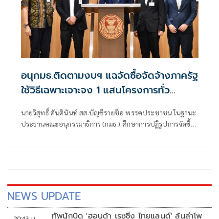
อนุกมธ.ติดตามงบฯ แฉจัดซื้อจัดจ้างภาครัฐ
ใช้วิธีเฉพาะเจาะจง 1 แสนโครงการทั่ว
ประเทศ เอื้อทุจริตงบกว่า 5 หมื่นล้านบาท
นายวิสุทธิ์ ตันตินันท์ สส.บัญชีรายชื่อ พรรคประชาชน ในฐานะ
ประธานคณะอนุกรรมาธิการ (กมธ.) ศึกษาการปฏิรูปการจัดซื้อ
จัดจ้างภาครัฐ ภายใต้คณะกรรมาธิการศึกษาการจัดทำและ
ติดตามการบริหารงบประมาณ สภาผู้แทนราษฎร แถลงความ
คืบหน้า "การศึกษาการปฏิรูปการจัดซื้อจัดจ้างภาครัฐ" ว่า คณะ
อนุกรรมาธิการชุดนี้ประกอบด้วยตัวแทน สส.
NEWS UPDATE
ทัพนักบิด 'ฮอนด้า เรซซิ่ง ไทยแลนด์' ลุ้นล่าโพ
20:43 น.