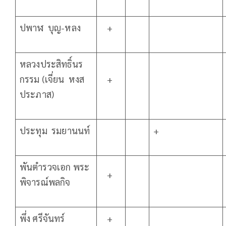
ปพาฬ บุญ-หลง
+
หลวงประสิทธิ์นร
กรรม (เจี่ยน หงส
+
ประภาส)
ประทุม รมยานนท์
+
พันตำรวจเอก พระ
+
พิจารณ์พลกิจ
พึ่ง ศรีจันทร์
+