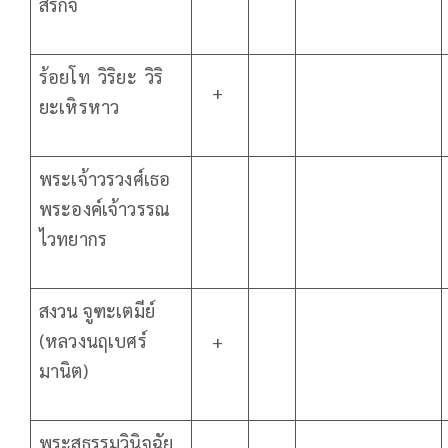
สรกิจ
ร้อยโท วิริยะ วิริ
+
ยะเหิรหาว
พระเจ้าวรวงศ์เธอ
พระองค์เจ้าวรรณ
ไวทยากร
สงวน จูฑะเตมีย์
(หลวงนฤเบศร์
+
มานิต)
พระสุธรรมวินิจฉัย