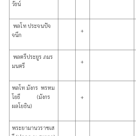
วัธน์
พลโท ประจนปัจ
+
จนึก
พลตรีประยูร ภมร
+
มนตรี
พลโท มังกร พรหม
โยธี (มังกร
+
ผลโยธิน)
พระยามานวราชเส