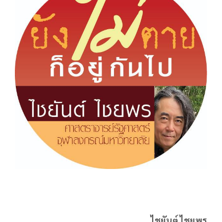
ไชยันต์ ไชยพร