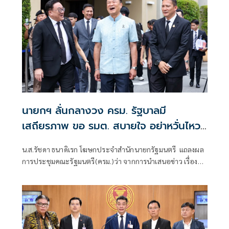
นายกฯ ลั่นกลางวง ครม. รัฐบาลมี
เสถียรภาพ ขอ รมต. สบายใจ อย่าหวั่นไหว
คำถามยุยง
น.ส.รัชดา ธนาดิเรก โฆษกประจำสำนักนายกรัฐมนตรี แถลงผล
การประชุมคณะรัฐมนตรี(ครม.)ว่า จากการนำเสนอข่าว เรื่อง
เสถียรภาพของรัฐบาล ซึ่งสื่อมวลชนรับทราบคำตอบจากพรรค
ร่วมรัฐบาลและนายกฯไปแล้วว่า รัฐบาลนี้มีเสถียรภาพและ
ทำงานร่วมกันอย่างเต็มที่