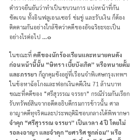
ตำรวจยืนยันว่าทำเป็นขบวนการ แบ่งหน้าที่กัน
ชัดเจน ทั้งอินฟลูเอนเซอร์ ข่มขู่ และรับเงิน ก็ต้อง
ติดตามกันอย่างใกล้ชิดว่าคดีของอัจฉริยะจะเป็น
อย่างไรต่อไป
...๐
ในขณะที่
คดีของนักร้องเรียนและทนายคนดัง
ก่อนหน้านี้นั้น “ษิทรา เบี้ยบังเกิด” หรือทนายตั้ม
และภรรยา
ก็ถูกคุมขังอยู่ที่เรือนจำพิเศษกรุงเทพฯ
ในข้อหาฉ้อโกงและฟอกเงินคดีเงิน 71 ล้านบาท
ขณะที่คดีของ “ศรีสุวรรณ จรรยา” กรณีร่วมกันเรียก
รับทรัพย์สินจากอดีตอธิบดีกรมการข้าวนั้น ศาล
อาญาคดีทุจริตและประพฤติมิชอบกลางได้พิพากษา
จำคุก “ศรีสุวรรณ จรรยา” เป็นเวลา 4 ปี โดยไม่
รอลงอาญา และจำคุก “ยศวริศ ชูกล่อม” หรือ