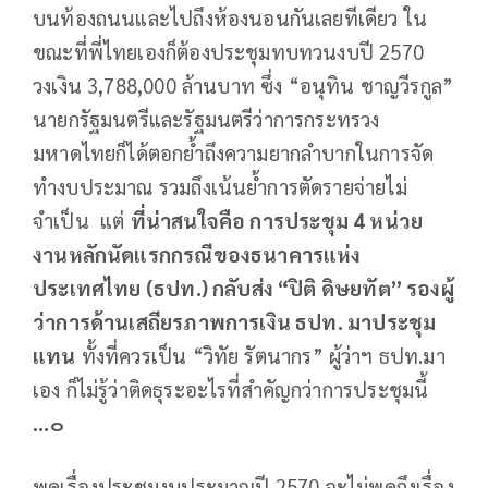
บนท้องถนนและไปถึงห้องนอนกันเลยทีเดียว ใน
ขณะที่พี่ไทยเองก็ต้องประชุมทบทวนงบปี 2570
วงเงิน 3,788,000 ล้านบาท ซึ่ง “อนุทิน ชาญวีรกูล”
นายกรัฐมนตรีและรัฐมนตรีว่าการกระทรวง
มหาดไทยก็ได้ตอกย้ำถึงความยากลำบากในการจัด
ทำงบประมาณ รวมถึงเน้นย้ำการตัดรายจ่ายไม่
จำเป็น แต่
ที่น่าสนใจคือ การประชุม 4 หน่วย
งานหลักนัดแรกกรณีของธนาคารแห่ง
ประเทศไทย (ธปท.) กลับส่ง “ปิติ ดิษยทัต” รองผู้
ว่าการด้านเสถียรภาพการเงิน ธปท. มาประชุม
แทน
ทั้งที่ควรเป็น “วิทัย รัตนากร” ผู้ว่าฯ ธปท.มา
เอง ก็ไม่รู้ว่าติดธุระอะไรที่สำคัญกว่าการประชุมนี้
...๐
พูดเรื่องประชุมงบประมาณปี 2570 จะไม่พูดถึงเรื่อง