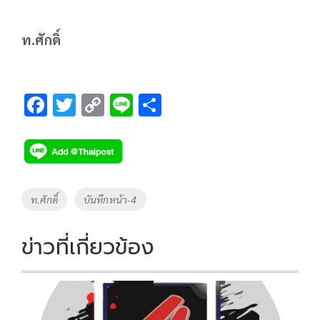
ท.ศักดิ์
F
T
C
Li
S
ac
wi
o
n
h
e
tt
p
e
ar
b
er
y
e
o
Li
Tags
ท.ศักดิ์
บันทึกหน้า-4
o
n
k
k
ข่าวที่เกี่ยวข้อง