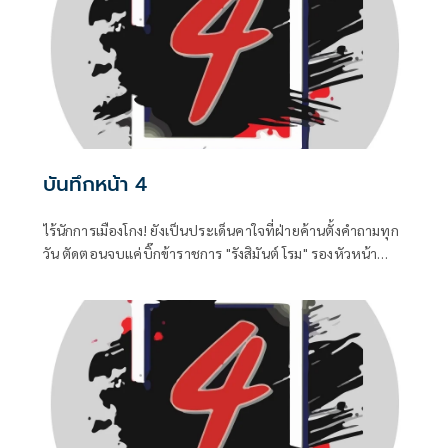
บันทึกหน้า 4
ไร้นักการเมืองโกง! ยังเป็นประเด็นคาใจที่ฝ่ายค้านตั้งคำถามทุก
วัน ตัดตอนจบแค่บิ๊กข้าราชการ "รังสิมันต์ โรม" รองหัวหน้า
พรรคประชาชน ในฐานะประธานคณะกรรมาธิการการ
กฎหมาย การยุติธรรรมและสิทธิมนุษยชน