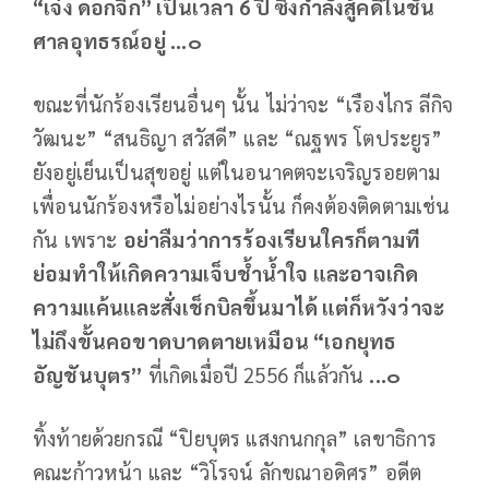
“เจ๋ง ดอกจิก” เป็นเวลา 6 ปี ซึ่งกำลังสู้คดีในชั้น
ศาลอุทธรณ์อยู่ ...๐
ขณะที่นักร้องเรียนอื่นๆ นั้น ไม่ว่าจะ “เรืองไกร ลีกิจ
วัฒนะ” “สนธิญา สวัสดี” และ “ณฐพร โตประยูร”
ยังอยู่เย็นเป็นสุขอยู่ แต่ในอนาคตจะเจริญรอยตาม
เพื่อนนักร้องหรือไม่อย่างไรนั้น ก็คงต้องติดตามเช่น
กัน เพราะ
อย่าลืมว่าการร้องเรียนใครก็ตามที
ย่อมทำให้เกิดความเจ็บช้ำน้ำใจ และอาจเกิด
ความแค้นและสั่งเช็กบิลขึ้นมาได้ แต่ก็หวังว่าจะ
ไม่ถึงขั้นคอขาดบาดตายเหมือน “เอกยุทธ
อัญชันบุตร”
ที่เกิดเมื่อปี 2556 ก็แล้วกัน
...๐
ทิ้งท้ายด้วยกรณี “ปิยบุตร แสงกนกกุล” เลขาธิการ
คณะก้าวหน้า และ “วิโรจน์ ลักขณาอดิศร” อดีต