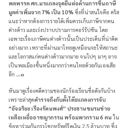
พลพรรค ศก.มาแถลงจุดยืนต่อต้านการขึ้นภาษี
มูลค่าเพิ่มจาก 7% เป็น 10%
ซึ่งที่น่าสนใจคือ คริส
แนะว่าหากต้องการรายได้เพิ่มควรเก็บภาษีจากคน
ต่างด้าว และเร่งปราบปรามการคอร์รัปชัน โดย
เฉพาะเรื่องภาษีคนต่างด้าวนั้นเป็นประเด็นที่น่าคิด
อย่างมาก เพราะที่ผ่านมาไทยดูเหมือนจะให้สถานะ
และโอกาสแก่คนต่างด้าวมากมาย จนไปๆ มาๆ อาจ
เป็นพลเมืองชั้นหนึ่งมากกว่าคนไทยด้วยกันเองเสีย
อีก
...๐
หันมาดูเรื่องคดีความของนักร้องเรียนชื่อดังกันบ้าง
เพราะล่าสุด
ตำรวจถึงกับตั้งโต๊ะแถลงการจับ
“อัจฉริยะ เรืองรัตนพงศ์” ประธานชมรมช่วย
เหลือเหยื่ออาชญากรรม พร้อมพวกรวม 6 คน
ใน
ข้อหาร่วมกันกรรโชกทรัพย์รีดเงิน 2.5 ล้านบาท ซึ่ง