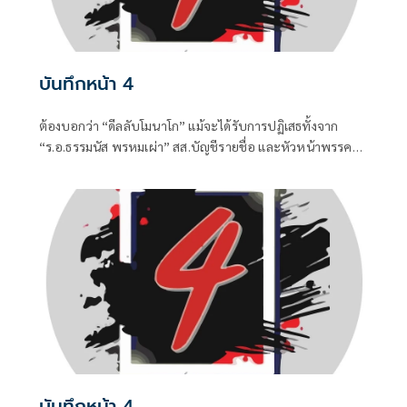
บันทึกหน้า 4
ต้องบอกว่า “ดีลลับโมนาโก” แม้จะได้รับการปฏิเสธทั้งจาก
“ร.อ.ธรรมนัส พรหมเผ่า” สส.บัญชีรายชื่อ และหัวหน้าพรรค
กล้าธรรม (กธ.) รวมถึง “แพทองธาร ชินวัตร” อดีตนายก
รัฐมนตรี ที่ปัจจุบันรั้งเก้าอี้ที่ปรึกษาพรรคเพื่อไทยไปแล้ว แต่
เมื่อมีควันย่อมมีไฟอย่างไรอย่างนั้น จึงทำให้ “อนุทิน ชาญวีร
กูล” นายกรัฐมนตรีและรัฐมนตรีว่าการกระทรวงมหาดไทยถึง
กับประกาศกลางวงประชุมคณะรัฐมนตรีในวันพุธที่ 5 สิงหาคม
บันทึกหน้า 4