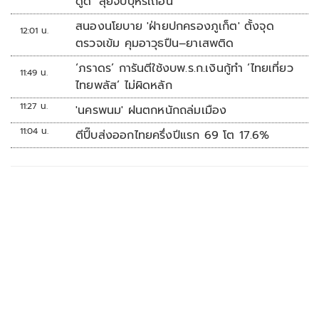
ดูด’ ลุยจับบุหรี่เถื่อน
สนองนโยบาย 'ฝ่ายปกครองภูเก็ต' ตั้งจุด
12:01 น.
ตรวจเข้ม คุมอาวุธปืน–ยาเสพติด
‘ภราดร’ การันตีใช้งบพ.ร.ก.เงินกู้ทำ ‘ไทยเที่ยว
11:49 น.
ไทยพลัส’ ไม่ผิดหลัก
11:27 น.
'นครพนม' ฝนตกหนักถล่มเมือง
11:04 น.
ตีปี๊บส่งออกไทยครึ่งปีแรก 69 โต 17.6%