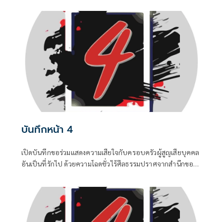
จากสองทางหลัก คือกลุ่มคนนอกที่ไม่ชอบรัฐบาล พยายามดิส
เครดิตเพื่อสร้างความสั่นคลอน และ สส.บางกลุ่มในพรรค
สีน้ำเงินที่กระหายเก้าอี้กระทรวง
บันทึกหน้า 4
เปิดบันทึกขอร่วมแสดงความเสียใจกับครอบครัวผู้สูญเสียบุคคล
อันเป็นที่รักไป ด้วยความโฉดชั่วไร้ศีลธรรมปราศจากสำนึกของ
“ฆาตกร” ซึ่งเป็นอดีตนักโทษซ้ำซาก ...0