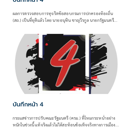
ผลการตรวจสอบการทุจริตข้อสอบกรมการปกครองท้องถิ่น
(สถ.) เป็นที่ยุติแล้ว โดย นายอนุทิน ชาญวีรกูล นายกรัฐมนตรี
และ รมว.มหาดไทย บอกว่า ในส่วนของรัฐบาลดำเนินการทุก
อย่างที่ควรทำหมดแล้ว จบแล้ว
บันทึกหน้า 4
กระแสข่าวการปรับคณะรัฐมนตรี (ครม.) ที่โหมกระหน่ำอย่าง
หนักในช่วงนี้ แท้จริงแล้วไม่ได้สะท้อนข้อเท็จจริงทางการเมือง
แต่เป็นเพียงเกมจิตวิทยาและสงครามข่าวสารที่ถูกขับเคลื่อน