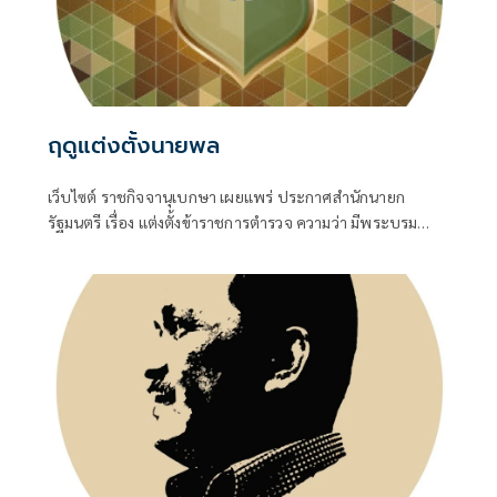
ฤดูแต่งตั้งนายพล
เว็บไซต์ ราชกิจจานุเบกษา เผยแพร่ ประกาศสำนักนายก
รัฐมนตรี เรื่อง แต่งตั้งข้าราชการตำรวจ ความว่า มีพระบรม
ราชโองการโปรดเกล้าโปรดกระหม่อมให้ พล.ต.อ.สำราญ นวล
มา