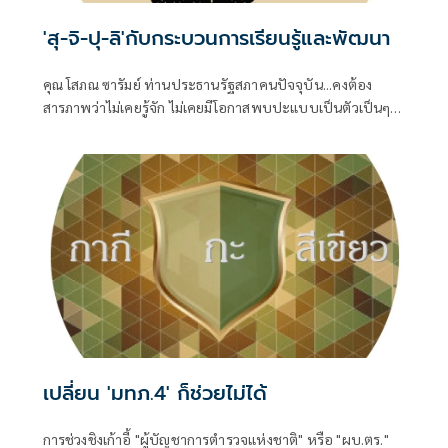
'สุ-จิ-ปุ-ลิ'กับกระบวนการเรียนรู้และพัฒนา
คุณ โสภณ ซารัมย์ ท่านประธานรัฐสภาคนปัจจุบัน...คงต้อง
สารภาพว่าไม่เคยรู้จัก ไม่เคยมีโอกาสพบปะแบบเป็นตัวเป็นๆ
แม้ว่าท่านคงต้องคลุกคลีกับชีวิตทางการเมืองจนบารมีแก่กล้า
พอที่จะดำรงตำแหน่ง
เปลี่ยน 'มทภ.4' ก็ช่วยไม่ได้
การช่วงชิงเก้าอี้ "ผู้บัญชาการตำรวจแห่งชาติ" หรือ "ผบ.ตร."