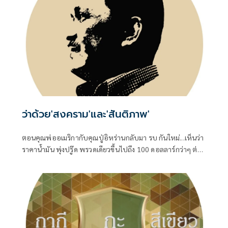
ว่าด้วย'สงคราม'และ'สันติภาพ'
ตอนคุณพ่ออเมริกากับคุณปู่อิหร่านกลับมา รบ กันใหม่...เห็นว่า
ราคาน้ำมัน พุ่งปรู๊ด พรวดเดียวขึ้นไปถึง 100 ดอลลาร์กว่าๆ ต่อ
บาร์เรล ทั้ง Brent ทะเลเหนือ และ WTI เท็กซัสของอเมริกา