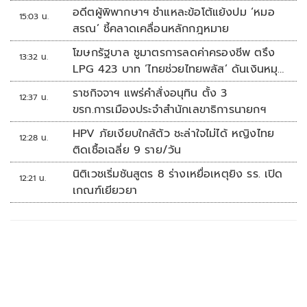
อดีตผู้พิพากษาฯ ชำแหละข้อโต้แย้งปม ‘หมอ
15:03 น.
สรณ’ ชี้คลาดเคลื่อนหลักกฎหมาย
โฆษกรัฐบาล ชูมาตรการลดค่าครองชีพ ตรึง
13:32 น.
LPG 423 บาท ‘ไทยช่วยไทยพลัส’ ดันเงินหมุน
แสนล้าน
ราชกิจจาฯ แพร่คำสั่งอนุทิน ตั้ง 3
12:37 น.
ขรก.การเมืองประจำสำนักเลขาธิการนายกฯ
HPV ภัยเงียบใกล้ตัว ชะล่าใจไม่ได้ หญิงไทย
12:28 น.
ติดเชื้อเฉลี่ย 9 ราย/วัน
นิติเวชเริ่มชันสูตร 8 ร่างเหยื่อเหตุยิง รร. เปิด
12:21 น.
เกณฑ์เยียวยา