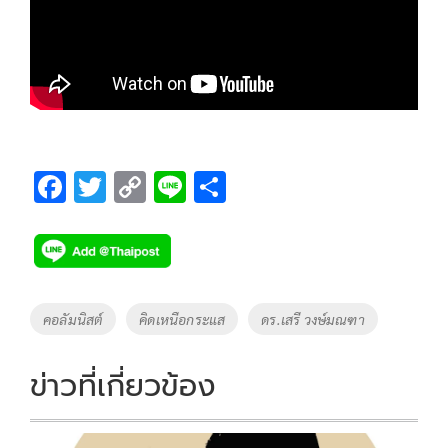
F
T
C
Li
S
ac
wi
o
n
h
e
tt
p
e
ar
b
er
y
e
o
Li
Tags
คอลัมนิสต์
คิดเหนือกระแส
ดร.เสรี วงษ์มณฑา
o
n
k
k
ข่าวที่เกี่ยวข้อง