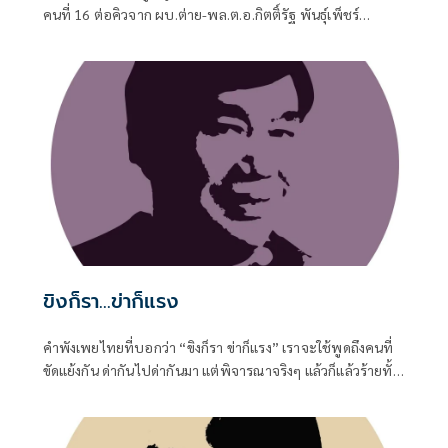
คนที่ 16 ต่อคิวจาก ผบ.ต่าย-พล.ต.อ.กิตติ์รัฐ พันธุ์เพ็ชร์
ผบ.ตร.ที่จะเกษียณอายุราชการวันที่ 30 ก.ย. 2569 แม้จะถูกจุด
ประเด็นให้มีคู่เทียบให้น่าตื่นเต้น
ขิงก็รา...ข่าก็แรง
คำพังเพยไทยที่บอกว่า “ขิงก็รา ข่าก็แรง” เราจะใช้พูดถึงคนที่
ขัดแย้งกัน ด่ากันไปด่ากันมา แต่พิจารณาจริงๆ แล้วก็แล้วร้ายทั้ง
คู่ ขิงที่ขึ้นราก็ใช้ไม่ได้ ข่าที่กลิ่นแรงเกินไปก็ใช้ไม่ดี รัฐบาลก็ทำ
หลายอย่างที่ไม่ดี