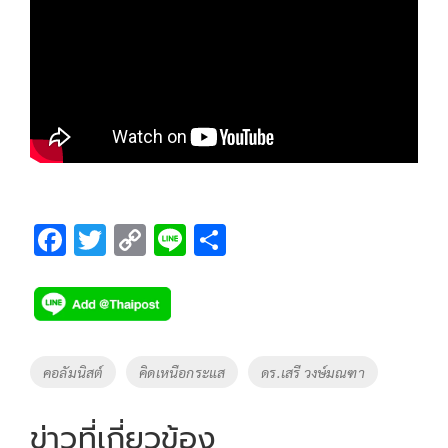
F
T
C
Li
S
ac
wi
o
n
h
e
tt
p
e
ar
b
er
y
e
o
Li
Tags
คอลัมนิสต์
คิดเหนือกระแส
ดร.เสรี วงษ์มณฑา
o
n
k
k
ข่าวที่เกี่ยวข้อง