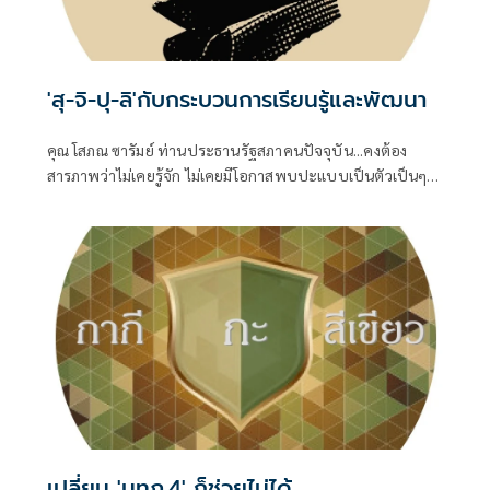
'สุ-จิ-ปุ-ลิ'กับกระบวนการเรียนรู้และพัฒนา
คุณ โสภณ ซารัมย์ ท่านประธานรัฐสภาคนปัจจุบัน...คงต้อง
สารภาพว่าไม่เคยรู้จัก ไม่เคยมีโอกาสพบปะแบบเป็นตัวเป็นๆ
แม้ว่าท่านคงต้องคลุกคลีกับชีวิตทางการเมืองจนบารมีแก่กล้า
พอที่จะดำรงตำแหน่ง
เปลี่ยน 'มทภ.4' ก็ช่วยไม่ได้