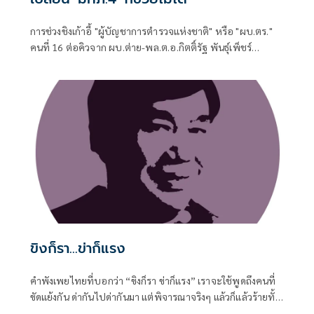
การช่วงชิงเก้าอี้ "ผู้บัญชาการตำรวจแห่งชาติ" หรือ "ผบ.ตร."
คนที่ 16 ต่อคิวจาก ผบ.ต่าย-พล.ต.อ.กิตติ์รัฐ พันธุ์เพ็ชร์
ผบ.ตร.ที่จะเกษียณอายุราชการวันที่ 30 ก.ย. 2569 แม้จะถูกจุด
ประเด็นให้มีคู่เทียบให้น่าตื่นเต้น
ขิงก็รา...ข่าก็แรง
คำพังเพยไทยที่บอกว่า “ขิงก็รา ข่าก็แรง” เราจะใช้พูดถึงคนที่
ขัดแย้งกัน ด่ากันไปด่ากันมา แต่พิจารณาจริงๆ แล้วก็แล้วร้ายทั้ง
คู่ ขิงที่ขึ้นราก็ใช้ไม่ได้ ข่าที่กลิ่นแรงเกินไปก็ใช้ไม่ดี รัฐบาลก็ทำ