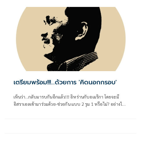
หลายอย่างที่ไม่ดี
เตรียมพร้อม!!!...ด้วยการ 'คิดนอกกรอบ'
เห็นว่า...กลับมารบกันอีกแล้ว!!! อิหร่านกับอเมริกา โดยจะมี
อิสราเอลเข้ามาร่วมด้วย-ช่วยกัน แบบ 2 รุม 1 หรือไม่? อย่างไร?
คงต้องคอยติดตามไปเป็นระยะๆ