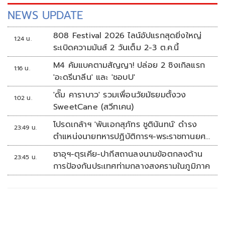
NEWS UPDATE
808 Festival 2026 ไลน์อัปแรกสุดยิ่งใหญ่
1:24 น.
ระเบิดความมันส์ 2 วันเต็ม 2-3 ต.ค.นี้
M4 คัมแบคตามสัญญา! ปล่อย 2 ซิงเกิลแรก
1:16 น.
'อะดรีนาลีน' และ 'ชอบU'
'ดั๊ม คาราบาว' รวมเพื่อนวัยมัธยมตั้งวง
1:02 น.
SweetCane (สวีทเคน)
โปรดเกล้าฯ 'พันเอกสุภัทร ชูตินันทน์' ดำรง
23:49 น.
ตำแหน่งนายทหารปฏิบัติการฯ-พระราชทานยศ
'พลตรี'
ซาอุฯ-ตุรเคีย-ปากีสถานลงนามข้อตกลงด้าน
23:45 น.
การป้องกันประเทศท่ามกลางสงครามในภูมิภาค