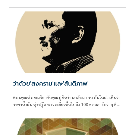
ว่าด้วย'สงคราม'และ'สันติภาพ'
ตอนคุณพ่ออเมริกากับคุณปู่อิหร่านกลับมา รบ กันใหม่...เห็นว่า
ราคาน้ำมัน พุ่งปรู๊ด พรวดเดียวขึ้นไปถึง 100 ดอลลาร์กว่าๆ ต่อ
บาร์เรล ทั้ง Brent ทะเลเหนือ และ WTI เท็กซัสของอเมริกา