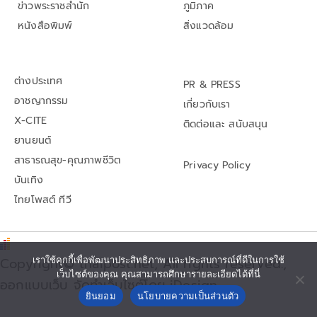
ข่าวพระราชสำนัก
ภูมิภาค
หนังสือพิมพ์
สิ่งแวดล้อม
ต่างประเทศ
PR & PRESS
อาชญากรรม
เกี่ยวกับเรา
X-CITE
ติดต่อและ สนับสนุน
ยานยนต์
สาธารณสุข-คุณภาพชีวิต
Privacy Policy
บันเทิง
ไทยโพสต์ ทีวี
เราใช้คุกกี้เพื่อพัฒนาประสิทธิภาพ และประสบการณ์ที่ดีในการใช้
Copyright© thaipost.net, All rights reserved.,
เว็บไซต์ของคุณ คุณสามารถศึกษารายละเอียดได้ที่นี่
ออกแบบเว็บ จัดทำเว็บไซต์โดย iDesign
ยินยอม
นโยบายความเป็นส่วนตัว