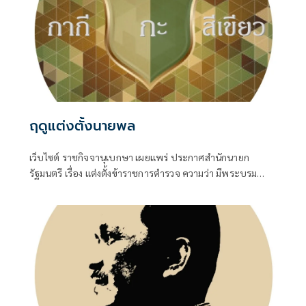
ฤดูแต่งตั้งนายพล
เว็บไซต์ ราชกิจจานุเบกษา เผยแพร่ ประกาศสำนักนายก
รัฐมนตรี เรื่อง แต่งตั้งข้าราชการตำรวจ ความว่า มีพระบรม
ราชโองการโปรดเกล้าโปรดกระหม่อมให้ พล.ต.อ.สำราญ นวล
มา