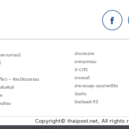
ต่างประเทศ
สถานการณ์
อาชญากรรม
้
X-CITE
ยานยนต์
เที่ยว – ศิลปวัฒนธรรม
สาธารณสุข-คุณภาพชีวิต
สัมพันธ์
บันเทิง
าค
ไทยโพสต์ ทีวี
วดล้อม
Copyright© thaipost.net, All rights 