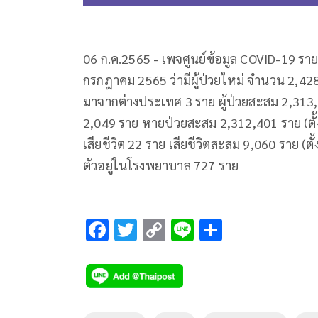
06 ก.ค.2565 - เพจศูนย์ข้อมูล COVID-19 รายง
กรกฎาคม 2565 ว่ามีผู้ป่วยใหม่ จำนวน 2,428
มาจากต่างประเทศ 3 ราย ผู้ป่วยสะสม 2,313,
2,049 ราย หายป่วยสะสม 2,312,401 ราย (ตั้ง
เสียชีวิต 22 ราย เสียชีวิตสะสม 9,060 ราย (
ตัวอยู่ในโรงพยาบาล 727 ราย
F
T
C
Li
S
ac
wi
o
n
h
e
tt
p
e
ar
b
er
y
e