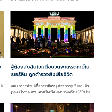
ปืน
‘ผบ.ตร.’สั่งดูแลสวัสดิการเต็มที่ และดูแลรักษาอย่างดีที่สุด
4 ตำรวจที่บาดเจ็บจากเหตุดังกล่าว
อ
ผู้ต้องสงสัยโจมตีขบวนพาเหรดเกย์ใน
เบอร์ลิน ถูกตำรวจยิงเสียชีวิต
ติ
หลังจากการโจมตีที่คาดว่ามีแรงจูงใจจากกลุ่มอิสลามหัว
รุนแรง ในขบวนพาเหรดวันคริสโตเฟอร์สตรีท (CSD) ใน
กรุงเบอร์ลิน ผู้ต้องสงสัยถูกยิงเสียชีวิตระหว่างปฏิบัติการ
ของเจ้าหน้าที่ตำรวจ