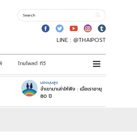
LINE : @THAIPOST
พ์
ไทยโพสต์ ทีวี
มองมุมสูง
จำเขามาเล่าให้ฟัง : เมื่อเราอายุ
80 ปี