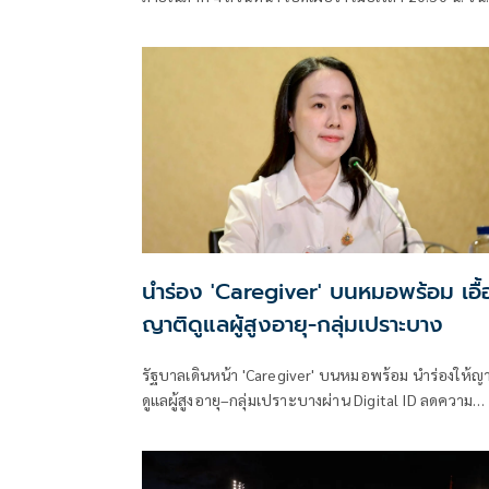
6 ส.ค. ที่ผ่านมา เกิดเหตุคนร้ายไม่ทราบจำนวนใช้อาวุธ
ลอบยิงนายรียะ อาแว อดีตผู้ช่วยผู้ใหญ่บ้านหมู่ที่ 5
นำร่อง 'Caregiver' บนหมอพร้อม เอื้
ญาติดูแลผู้สูงอายุ-กลุ่มเปราะบาง
รัฐบาลเดินหน้า 'Caregiver' บนหมอพร้อม นำร่องให้ญา
ดูแลผู้สูงอายุ–กลุ่มเปราะบางผ่าน Digital ID ลดความ
จำเป็นต้องใช้บัญชีร่วมกัน