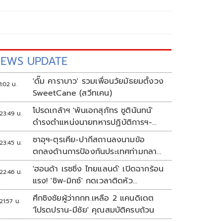
EWS UPDATE
'ดั๊ม คาราบาว' รวมเพื่อนวัยมัธยมตั้งวง
1:02 น.
SweetCane (สวีทเคน)
โปรดเกล้าฯ 'พันเอกสุภัทร ชูตินันทน์'
23:49 น.
ดำรงตำแหน่งนายทหารปฏิบัติการฯ-
พระราชทานยศ 'พลตรี'
ซาอุฯ-ตุรเคีย-ปากีสถานลงนามข้อ
23:45 น.
ตกลงด้านการป้องกันประเทศท่ามกลาง
สงครามในภูมิภาค
'ฮอนด้า เรซซิ่ง ไทยแลนด์' เปิดฉากร้อน
22:46 น.
แรง! 'ชิพ-มิกซ์' กดเวลาติดหัว
แถว ARRC สนาม 4 ที่มัลดาลิกา
ศึกชิงชัยผู้ว่ากกท.เหลือ 2 แคนดิเดต
21:57 น.
'โปรดปราน-มีชัย' คุณสมบัติครบถ้วน