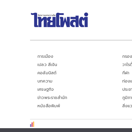
การเมือง
กรอง
เปลว สีเงิน
วาไรตี
คอลัมนิสต์
กีฬา
บทความ
ท่อง
เศรษฐกิจ
ประชา
ข่าวพระราชสำนัก
ภูมิภ
หนังสือพิมพ์
สิ่งแ