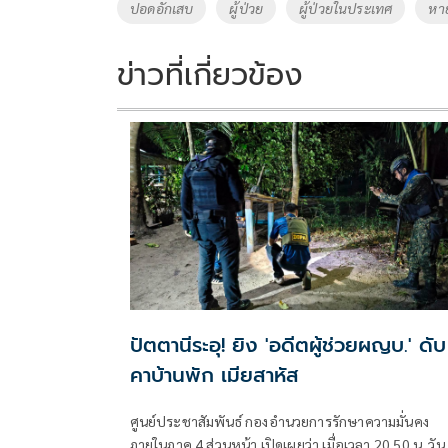
o
Li
Tags
ปอดอักเสบ
ผู้ป่วย
ผู้ป่วยในประเทศ
หา
o
n
k
k
ข่าวที่เกี่ยวข้อง
ปัตตานีระอุ! ยิง 'อดีตผู้ช่วยผญบ.' ดับ
คาบ้านพัก เมียสาหัส
ศูนย์ประชาสัมพันธ์ กองอำนวยการรักษาความมั่นคง
ภายในภาค 4 ส่วนหน้า เปิดเผยว่า เมื่อเวลา 20.50 น. วันท