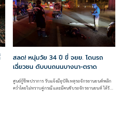
่
สลด! หนุ่มวัย 34 ปี ขี่ จยย. โดนรถ
เฉี่ยวชน ดับบนถนนบางนา-ตราด
ศูนย์กู้ชีพปราการ รับแจ้งมีอุบัติเหตุรถจักรยานยนต์พลิก
คว่ำโดยไม่ทราบคู่กรณี และมีคนขับรถจักรยานยนต์ ได้รับ
บาดเจ็บสาหัส