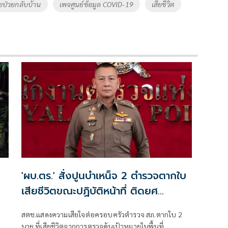
ยป่วยกลับบ้าน
เพจศูนย์ข้อมูล COVID-19
เสียชีวิต
'ผบ.ตร.' สั่งปูนบำเหน็จ 2 ตำรวจตากใบ
เสียชีวิตขณะปฏิบัติหน้าที่ ติดยศ
'พล.ต.ต.'
สตช.แสดงความเสียใจต่อครอบครัวตำรวจ สภ.ตากใบ 2
ี่
นาย ที่เสียชีวิตจากการตรวจค้นเป้าหมายในพื้นที่