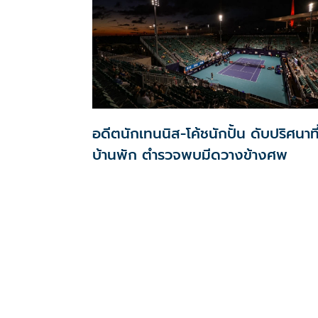
อดีตนักเทนนิส-โค้ชนักปั้น ดับปริศนาที
บ้านพัก ตำรวจพบมีดวางข้างศพ