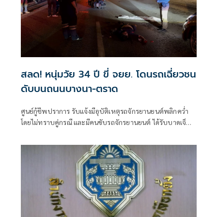
สลด! หนุ่มวัย 34 ปี ขี่ จยย. โดนรถเฉี่ยวชน
ดับบนถนนบางนา-ตราด
ศูนย์กู้ชีพปราการ รับแจ้งมีอุบัติเหตุรถจักรยานยนต์พลิกคว่ำ
โดยไม่ทราบคู่กรณี และมีคนขับรถจักรยานยนต์ ได้รับบาดเจ็บ
สาหัส