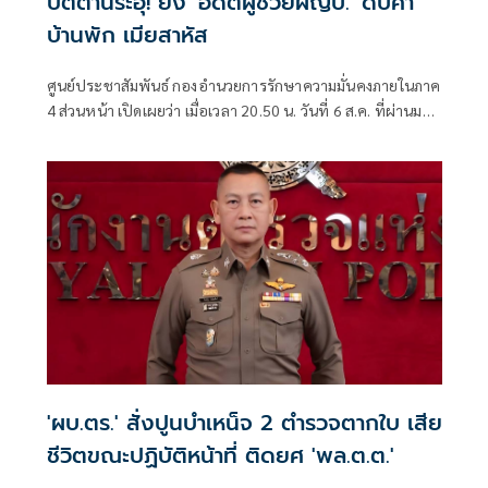
ปัตตานีระอุ! ยิง 'อดีตผู้ช่วยผญบ.' ดับคา
บ้านพัก เมียสาหัส
ศูนย์ประชาสัมพันธ์ กองอำนวยการรักษาความมั่นคงภายในภาค
4 ส่วนหน้า เปิดเผยว่า เมื่อเวลา 20.50 น. วันที่ 6 ส.ค. ที่ผ่านมา
เกิดเหตุคนร้ายไม่ทราบจำนวนใช้อาวุธปืนลอบยิงนายรียะ
อาแว อดีตผู้ช่วยผู้ใหญ่บ้านหมู่ที่ 5
'ผบ.ตร.' สั่งปูนบำเหน็จ 2 ตำรวจตากใบ เสีย
ชีวิตขณะปฏิบัติหน้าที่ ติดยศ 'พล.ต.ต.'