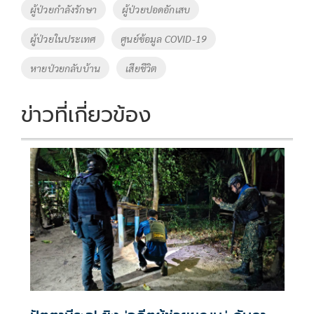
o
Li
Tags
ผู้ป่วยกำลังรักษา
ผู้ป่วยปอดอักเสบ
o
n
ผู้ป่วยในประเทศ
ศูนย์ข้อมูล COVID-19
k
k
หายป่วยกลับบ้าน
เสียชีวิต
ข่าวที่เกี่ยวข้อง