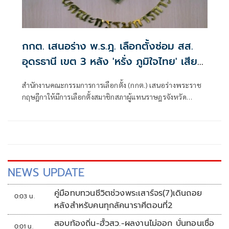
กกต. เสนอร่าง พ.ร.ฎ. เลือกตั้งซ่อม สส.
อุดรธานี เขต 3 หลัง 'หรั่ง ภูมิใจไทย' เสีย
ชีวิต
สำนักงานคณะกรรมการการเลือกตั้ง (กกต.) เสนอร่างพระราช
กฤษฎีกาให้มีการเลือกตั้งสมาชิกสภาผู้แทนราษฎรจังหวัด
อุดรธานี เขตเลือก
NEWS UPDATE
คู่มือทบทวนชีวิตช่วงพระเสาร์จร(7)เดินถอย
0:03 น.
หลังสำหรับคนทุกลัคนาราศีตอนที่2
สอบท้องถิ่น-ฮั้วสว.-ผลงานไม่ออก บั่นทอนเชื่อ
0:01 น.