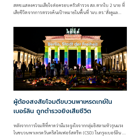
สตช.แสดงความเสียใจต่อครอบครัวตำรวจ สภ.ตากใบ 2 นาย ที่
เสียชีวิตจากการตรวจค้นเป้าหมายในพื้นที่ ‘ผบ.ตร.’สั่งดูแล
สวัสดิการเต็มที่ และดูแลรักษาอย่างดีที่สุด 4 ตำรวจที่บาดเจ็บ
จากเหตุดังกล่าว
ผู้ต้องสงสัยโจมตีขบวนพาเหรดเกย์ใน
เบอร์ลิน ถูกตำรวจยิงเสียชีวิต
หลังจากการโจมตีที่คาดว่ามีแรงจูงใจจากกลุ่มอิสลามหัวรุนแรง
ในขบวนพาเหรดวันคริสโตเฟอร์สตรีท (CSD) ในกรุงเบอร์ลิน ผู้
ต้องสงสัยถูกยิงเสียชีวิตระหว่างปฏิบัติการของเจ้าหน้าที่ตำรวจ