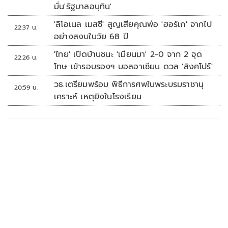
มั่น'รัฐบาลอนุทิน'
'ลิโอเนล เมสซี' สูญเสียคุณพ่อ 'ฮอร์เก' จากไป
22:37 น.
อย่างสงบในวัย 68 ปี
'ไทย' เปิดบ้านชนะ 'เมียนมา' 2-0 จาก 2 จุด
22:26 น.
โทษ เข้ารอบรองฯ บอลอาเซียน ดวล 'สิงคโปร์'
วธ.เตรียมพร้อม พิธีการศพในพระบรมราชานุ
20:59 น.
เคราะห์ เหตุยิงในโรงเรียน