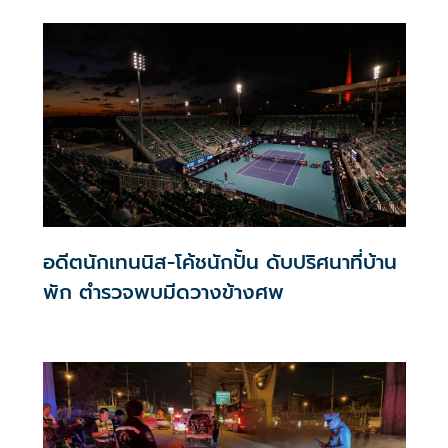
อดีตนักเทนนิส-โค้ชนักปั้น ดับปริศนาที่บ้าน
พัก ตำรวจพบมีดวางข้างศพ