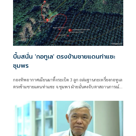
บึ้มสนั่น 'กอทูเล' ตรงข้ามชายแดนท่าแซะ
ชุมพร
กองทัพอากาศเมียนมาทิ้งระเบิด 3 ลูก ถล่มฐานกะเหรี่ยงกอทูเล
ตรงข้ามชายแดนท่าแซะ จ.ชุมพร ฝ่ายมั่นคงจับตาสถานการณ์
ใกล้ชิด