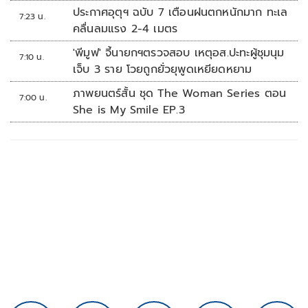
ประกาศอุตุฯ ฉบับ 7 เตือนฝนตกหนักมาก ทะเล
7:23 น.
คลื่นลมแรง 2-4 เมตร
'พีมูฟ' จี้นายกฯตรวจสอบ เหตุอส.ปะทะผู้ชุมนุม
7:10 น.
เจ็บ 3 ราย โวยถูกยั่วยุพูดเหยียดหยาม
ภาพยนตร์สั้น ชุด The Woman Series ตอน
7:00 น.
She is My Smile EP.3