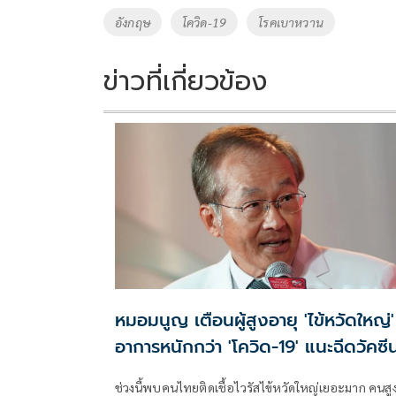
o
n
อังกฤษ
โควิด-19
โรคเบาหวาน
k
k
ข่าวที่เกี่ยวข้อง
หมอมนูญ เตือนผู้สูงอายุ 'ไข้หวัดใหญ่'
อาการหนักกว่า 'โควิด-19' แนะฉีดวัคซีน
ละเข็ม ลดรุนแรง
ช่วงนี้พบคนไทยติดเชื้อไวรัสไข้หวัดใหญ่เยอะมาก คนสู