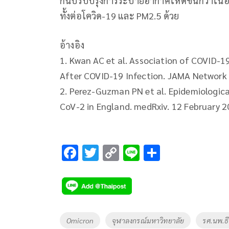
กันปรับปรุงการระบายอากาศให้ดีขึ้นกว่าในอ
ทั้งต่อโควิด-19 และ PM2.5 ด้วย
อ้างอิง
1. Kwan AC et al. Association of COVID-19
After COVID-19 Infection. JAMA Network 
2. Perez-Guzman PN et al. Epidemiological
CoV-2 in England. medRxiv. 12 February 2
F
T
C
Li
S
ac
wi
o
n
h
e
tt
p
e
ar
b
er
y
e
o
Li
Tags
Omicron
จุฬาลงกรณ์มหาวิทยาลัย
รศ.นพ.ธี