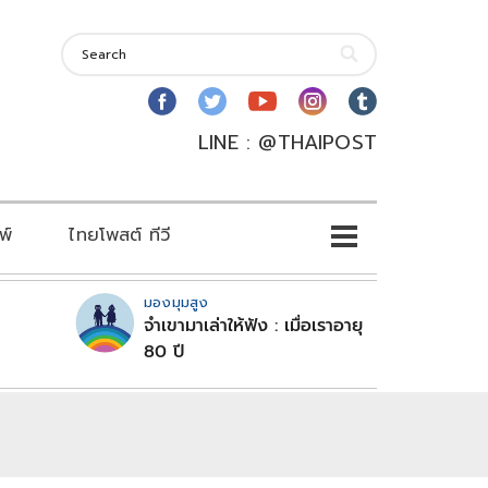
LINE : @THAIPOST
พ์
ไทยโพสต์ ทีวี
มองมุมสูง
จำเขามาเล่าให้ฟัง : เมื่อเราอายุ
80 ปี