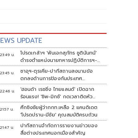
EWS UPDATE
โปรดเกล้าฯ 'พันเอกสุภัทร ชูตินันทน์'
23:49 น.
ดำรงตำแหน่งนายทหารปฏิบัติการฯ-
พระราชทานยศ 'พลตรี'
ซาอุฯ-ตุรเคีย-ปากีสถานลงนามข้อ
23:45 น.
ตกลงด้านการป้องกันประเทศ
ท่ามกลางสงครามในภูมิภาค
'ฮอนด้า เรซซิ่ง ไทยแลนด์' เปิดฉาก
22:46 น.
ร้อนแรง! 'ชิพ-มิกซ์' กดเวลาติดหัว
แถว ARRC สนาม 4 ที่มัลดาลิกา
ศึกชิงชัยผู้ว่ากกท.เหลือ 2 แคนดิเดต
21:57 น.
'โปรดปราน-มีชัย' คุณสมบัติครบถ้วน
ปากีสถานจำกัดการรายงานข่าวของ
21:47 น.
สื่อต่างประเทศนอกเมืองสำคัญ