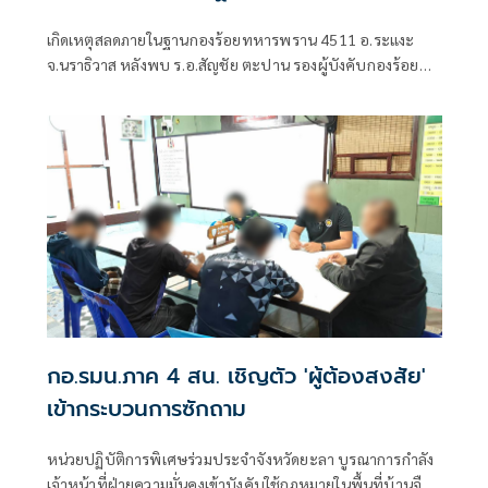
สาเหตุ
เกิดเหตุสลดภายในฐานกองร้อยทหารพราน 4511 อ.ระแงะ
จ.นราธิวาส หลังพบ ร.อ.สัญชัย ตะปาน รองผู้บังคับกองร้อย
ทหารพราน 4511 เสียชีวิตภายในห้องพักส่วนตัว เบื้องต้นพบ
อาวุธปืนประจำกายอยู่ในที่เกิดเหตุ ขณะที่เจ้าหน้าที่อยู่ระหว่าง
สอบสวนหาสาเหตุการเสียชีวิตอย่างละเอียด
กอ.รมน.ภาค 4 สน. เชิญตัว 'ผู้ต้องสงสัย'
เข้ากระบวนการซักถาม
หน่วยปฏิบัติการพิเศษร่วมประจำจังหวัดยะลา บูรณาการกำลัง
เจ้าหน้าที่ฝ่ายความมั่นคงเข้าบังคับใช้กฎหมายในพื้นที่บ้านจือ