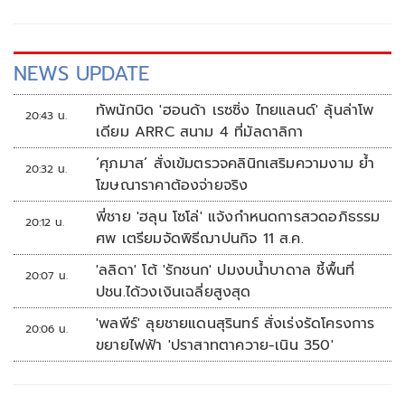
NEWS UPDATE
ทัพนักบิด 'ฮอนด้า เรซซิ่ง ไทยแลนด์' ลุ้นล่าโพ
20:43 น.
เดียม ARRC สนาม 4 ที่มัลดาลิกา
‘ศุภมาส’ สั่งเข้มตรวจคลินิกเสริมความงาม ย้ำ
20:32 น.
โฆษณาราคาต้องจ่ายจริง
พี่ชาย 'ฮลุน โซโล่' แจ้งกำหนดการสวดอภิธรรม
20:12 น.
ศพ เตรียมจัดพิธีฌาปนกิจ 11 ส.ค.
'ลลิดา' โต้ 'รักชนก' ปมงบน้ำบาดาล ชี้พื้นที่
20:07 น.
ปชน.ได้วงเงินเฉลี่ยสูงสุด
'พลพีร์' ลุยชายแดนสุรินทร์ สั่งเร่งรัดโครงการ
20:06 น.
ขยายไฟฟ้า 'ปราสาทตาควาย-เนิน 350'