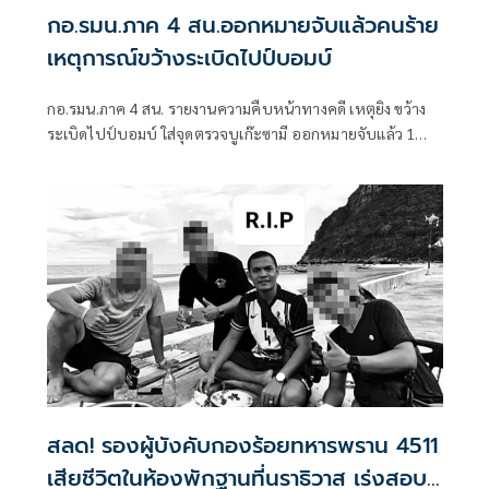
กอ.รมน.ภาค 4 สน.ออกหมายจับแล้วคนร้าย
เหตุการณ์ขว้างระเบิดไปป์บอมบ์
กอ.รมน.ภาค 4 สน. รายงานความคืบหน้าทางคดี เหตุยิง ขว้าง
ระเบิดไปป์บอมบ์ ใส่จุดตรวจบูเก๊ะซามี ออกหมายจับแล้ว 1
ราย เชิญตัวเข้าศูนย์ซักถาม 1 ราย พร้อมเร่งขยายผล
สลด! รองผู้บังคับกองร้อยทหารพราน 4511
เสียชีวิตในห้องพักฐานที่นราธิวาส เร่งสอบ