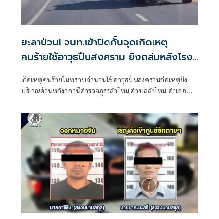
ยะลาป่วน! จนท.เข้าปิดกั้นจุดเกิดเหตุ
คนร้ายใช้อาวุธปืนสงคราม ยิงถล่มหลังโรง
พักลำใหม่
เกิดเหตุคนร้ายไม่ทราบจำนวนใช้อาวุธปืนสงครามก่อเหตุยิง
บริเวณด้านหลังสถานีตำรวจภูธรลำใหม่ ตำบลลำใหม่ อำเภอ
เมืองยะลา จังหวัดยะลา