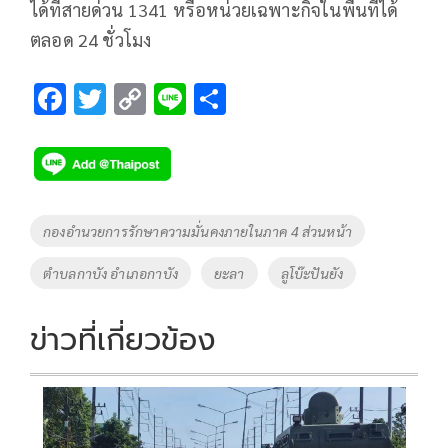
ได้ที่สายด่วน 1341 หรือหน่วยเฉพาะกิจในพื้นที่ได้
ตลอด 24 ชั่วโมง
F
T
C
Li
S
ac
wi
o
n
h
e
tt
p
e
ar
b
er
y
e
o
Li
Tags
กองอำนวยการรักษาความมั่นคงภายในภาค 4 ส่วนหน้า
o
n
ตำบลกาบัง อำเภอกาบัง
ยะลา
ลูโบ๊ะปันยัง
k
k
ข่าวที่เกี่ยวข้อง