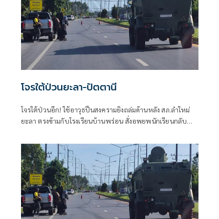
โจรใต้ป่วนยะลา-ปัตตานี
โจรใต้ป่วนอีก! ใช้อาวุธปืนสงครามยิงถล่มด้านหลัง สภ.ลำใหม่
ยะลา ตรงข้ามกับโรงเรียนบ้านพร่อน สั่งอพยพนักเรียนกลับ
บ้านทันทีเพื่อความปลอดภัย