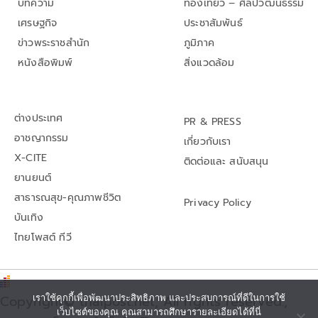
บทความ
ท่องเที่ยว – ศิลปวัฒนธรรม
เศรษฐกิจ
ประชาสัมพันธ์
ข่าวพระราชสำนัก
ภูมิภาค
หนังสือพิมพ์
สิ่งแวดล้อม
ต่างประเทศ
PR & PRESS
อาชญากรรม
เกี่ยวกับเรา
X-CITE
ติดต่อและ สนับสนุน
ยานยนต์
สาธารณสุข-คุณภาพชีวิต
Privacy Policy
บันเทิง
ไทยโพสต์ ทีวี
Copyright© thaipost.net, All rights reserved.,
เราใช้คุกกี้เพื่อพัฒนาประสิทธิภาพ และประสบการณ์ที่ดีในการใช้
เว็บไซต์ของคุณ คุณสามารถศึกษารายละเอียดได้ที่นี่