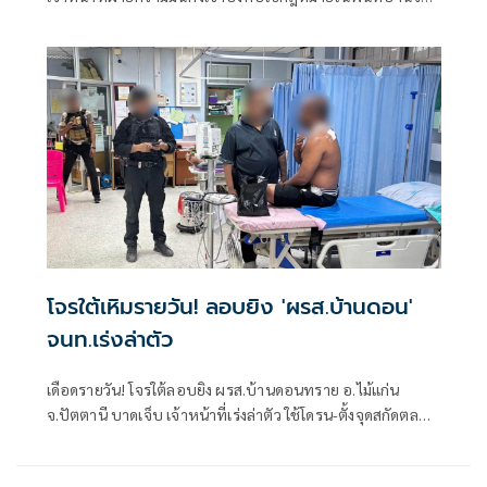
แรตาดง
โจรใต้เหิมรายวัน! ลอบยิง 'ผรส.บ้านดอน'
จนท.เร่งล่าตัว
เดือดรายวัน! โจรใต้ลอบยิง ผรส.บ้านดอนทราย อ.ไม้แก่น
จ.ปัตตานี บาดเจ็บ เจ้าหน้าที่เร่งล่าตัว ใช้โดรน-ตั้งจุดสกัดตลอด
เส้นทาง