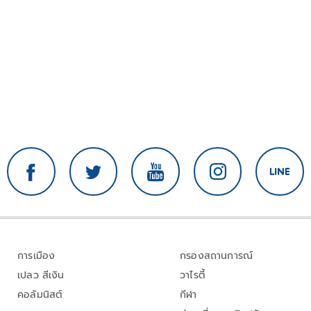
การเมือง
กรองสถานการณ์
เปลว สีเงิน
วาไรตี้
คอลัมนิสต์
กีฬา