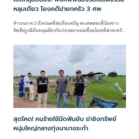
หลุมเดียว โยงคดีฆ่ายกครัว 3 ศพ
ตำรวจภาค 2 เปิดปมคดีสะเทือนขวัญ พบศพสองพี่น้องชาว
รัสเซียถูกฝังในหลุมเดียวกัน ก่อนขยายผลเชื่อมโยงคดีฆ่ายกครัว
ชาวไทย 3 ศพ จับผู้ต้องหาได้ครบ 4 ราย พร้อมเร่งสอบสวน
หาความเชื่อมโยงคดีอื่นเพิ่มเติม
สุดโหด! คนร้ายใช้มีดฟันยับ ฆ่าชิงทรัพย์
หนุ่มใหญ่กลางทุ่งนาบางระกำ