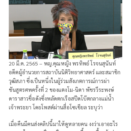
20 มี.ค. 2565 – พญ.คุณหญิง พรทิพย์ โรจนสุนันท์
อดีตผู้อำนวยการสถาบันนิติวิทยาศาสตร์ และสมาชิก
วุฒิสภา ซึ่งเป็นหนึ่งในผู้ร่วมสังเกตการณ์การผ่า
ชันสูตรศพครั้งที่ 2 ของแตงโม-นิดา พัชรวีระพงษ์
ดาราสาวชื่อดังซึ่งพลัดตกเรือสปีดโบ๊ตกลางแม่น้ำ
เจ้าพระยา โดยโพสต์ผ่านสื่อโซเชียล ระบุว่า
เมื่อคืนมีคนส่งคลิปนี้มาให้ดูหลายคน งงว่าเอาอะไร