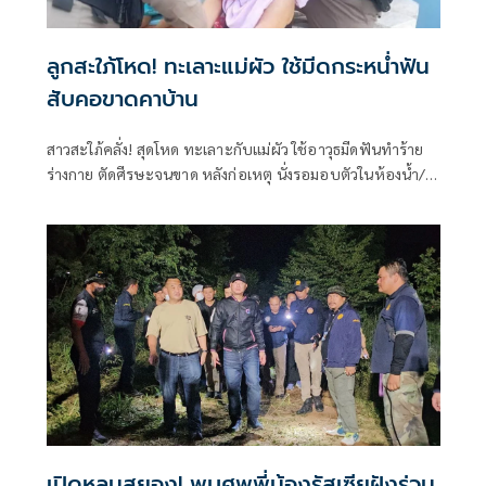
ลูกสะใภ้โหด! ทะเลาะแม่ผัว ใช้มีดกระหน่ำฟัน
สับคอขาดคาบ้าน
สาวสะใภ้คลั่ง! สุดโหด ทะเลาะกับแม่ผัว ใช้อาวุธมีดฟันทำร้าย
ร่างกาย ตัดศีรษะจนขาด หลังก่อเหตุ นั่งรอมอบตัวในห้องน้ำ/ผู้
การฯเผย ผู้ต้องหารักษาจิตเวชตั้งแต่ปี 59
เปิดหลุมสยอง! พบศพพี่น้องรัสเซียฝังร่วม