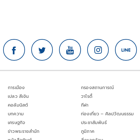
การเมือง
กรองสถานการณ์
เปลว สีเงิน
วาไรตี้
คอลัมนิสต์
กีฬา
บทความ
ท่องเที่ยว – ศิลปวัฒนธรรม
เศรษฐกิจ
ประชาสัมพันธ์
ข่าวพระราชสำนัก
ภูมิภาค