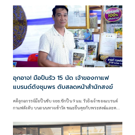
สำนักสงฆ์
อุกอาจ! มือปืนรัว 15 นัด เจ้าของกาแฟ
แบรนด์ดังชุมพร ดับสลดหน้าสำนักสงฆ์
คดีอุกฉกรรจ์มือปืนขับ จยย.ชักปืน 9 มม. รัวยิงเจ้าของแบรนด์
กาแฟดังดับ บนถนนทางเข้าวัด ขณะยืนคุยกับพระสงฆ์และคน
งานวางเต้นร้านค้าหน้าวัด เตรียมจัดงานใหญ่ประจำปี เปิดเผย
ขึ้นเมื่อเวลา 20.20 น.วันที่ 5 กรกฎาคม 2569 พ.ต.ท.สามารถ
แท่นอินอินทร์ สว.(สอบสวน) สภ.ท่าแซะ