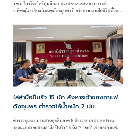
ร.ต.อ.ไกรวิทย์ ศรีอุ่นดี รอง สว.(สอบสวน) สภ.บางระกำ
จ.พิษณุโลก รับแจ้งเหตุมีคนถูกทำร้ายร่างกายมาเสียชีวิตที่โรง
พยาบาลบางระกำ โดยจุดเกิดเหตุอยู่กลางทุ่งนาพื้นที่หมู่ที่ 10
บ้านบึงน้อย ต.บ่อทอง อ.บางระกำ จึงรายงานผู้บังคับบัญชา
ก่อนนำกำลังตำรวจชุดสืบสวนพร้อมประสานตำรวจวิทยาการ
ศูนย์พิสูจน์หลักฐาน 6 ลงพื้นที่ตรวจสอบร่วมกับเจ้าหน้าที่ฝ่าย
ปกครอง
ไล่ล่ามือปืนรัว 15 นัด สังหารเจ้าของกาแฟ
ดังชุมพร ตำรวจให้น้ำหนัก 2 ปม
ตำรวจชุมพร ประสานชุดสืบภาค 8 ตำรวจกองปราบปราม
ระดมแกะรอยตามล่ามือปืนรัว 15 นัด "ชายเก๋" เจ้าของกาแฟ
แบรนด์ดัง ผู้ก่อตั้งวิสาหกิจท่องเที่ยวชุมชนวิถีเกษตร ดับหน้า