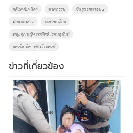
o
Li
Tags
คดีแตงโม-นิดา
ฆาตกรรม
ชันสูตรศพรอบ 2
o
n
นักแสดงสาว
ปมหยดเลือด
k
k
พญ.คุณหญิง พรทิพย์ โรจนสุนันท์
แตงโม-นิดา พัชรวีระพงษ์
ข่าวที่เกี่ยวข้อง