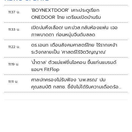
'BOYNEXTDOOR' เคาะประตูเรียก
11:37 น.
ONEDOOR ไทย เตรียมเปิดบ้านรับ
เปิดปมหึงเลือด! นศ.ปวส.กลับห้องแฟน เจอ
11:33 น.
ภาพบาดตา ก่อนหนุ่มจีนดับสลด
ดร.เอนก เตือนสังคมศาสตร์ไทย ไร้รากเหง้า
11:22 น.
ระวังกลายเป็น 'ศาสตร์ไร้จิตวิญญาณ'
'น้ำตาล' ตัวแม่แฟชั่นไอคอน ขึ้นแท่นแบรนด์
11:19 น.
แอมฯ FitFlop
ศาลปกครองไม่รับฟ้อง 'นพ.สรณ' ปม
11:11 น.
คุณสมบัติ กสทช. ชี้ยังไม่ได้รับความเดือดร้อน
เสียหาย