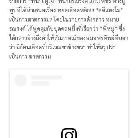
รายการ “ทนายคู่ใจ” ทนายรณรงค์ แก้วเพชร ทางยู
ทูบที่ได้นำเสนอเรื่อง หยดเลือดพลิก!!! “คดีแตงโม”
เป็นการฆาตกรรม? โดยในรายการดังกล่าว ทนาย
รณรงค์ ได้พูดคุยกับบุคคลหนึ่งที่เรียกว่า “พี่หมู” ซึ่ง
ได้กล่าวอ้างถึงคำให้สัมภาษณ์ของหมอพรทิพย์ที่บอก
ว่า มีก้อนเลือดที่บริเวณขาข้างขวา ทำให้สรุปว่า
เป็นการ ฆาตกรรม