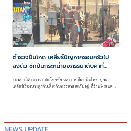
ตำรวจปืนโหด เคลียร์ปัญหาครอบครัวไม่
ลงตัว ชักปืนกระหน่ำยิงภรรยาดับคาที่
แม่ยายสาหัส
รองสารวัตรจราจร สภ.โชคชัย นครราชสีมา ปืนโหด บุกมา
เคลียร์เรื่องบางลูกกันเลี้ยงกับภรรยาแยกกันอยู่ ที่ร้านฟิตเนต
กลาง อ.นางรอง จ.บุรีรัมย์ ไม่ลงตัวชักปืนประจำกาย กระหน่ำยิง
ภรรยาดับคาที่ แม่ยายสาหัส ชาวบ้านวิ่งหลบชุลมุนกลัวโดน
ลูกหลง พลเมืองดีบุกล็อกตัวประชาทัณฑ์มือปืนน่วม
NEWS UPDATE