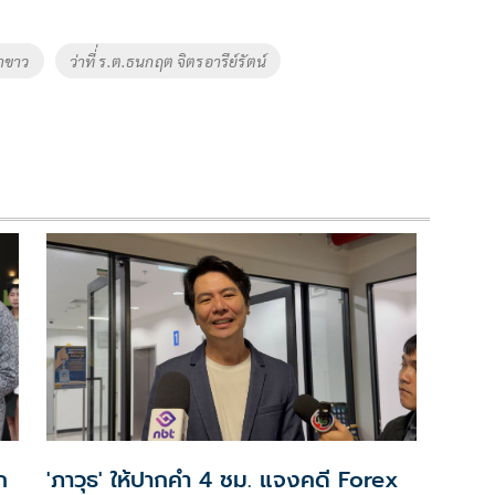
้าขาว
ว่าที่่ ร.ต.ธนกฤต จิตรอารีย์รัตน์
ก
'ภาวุธ' ให้ปากคำ 4 ชม. แจงคดี Forex