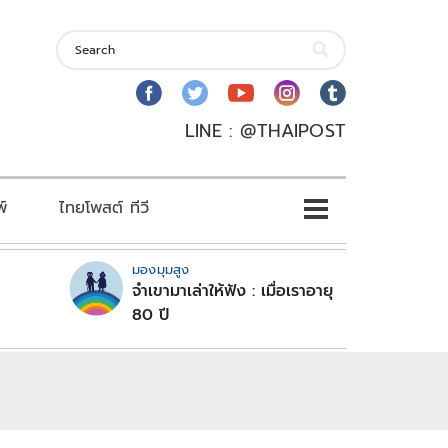
LINE : @THAIPOST
พ์
ไทยโพสต์ ทีวี
มองมุมสูง
จำเขามาเล่าให้ฟัง : เมื่อเราอายุ
80 ปี