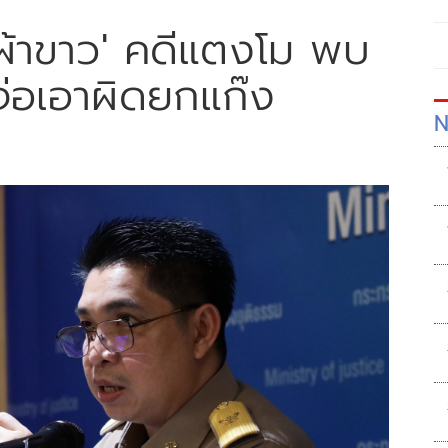
้าขาว' คดีแตงโม พบ
จ่อเอาผิดยกแก๊ง
N