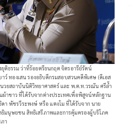
​ยุติธรรม​ ว่าที่ร้อยตรีธนกฤต จิตรอารีย์รัตน์
เยาว์ ทองเสน รองอธิบดีกรมสอบสวนคดีพิเศษ (ดีเอส
อำนวยสถาบันนิติวิทยาศาสตร์ และ พ.ต.ท.วรณัน​ ศรีล้ำ​
าขาว ที่ได้รับจากต่างประเทศเพื่อ​พิสูจน์หลักฐาน
ธิดา พัชรวีระพงษ์​ หรือ แตงโม​ ที่ได้รับจาก​ นาย
มนุษยชน สิทธิเสรีภาพและการคุ้มครองผู้บริโภค
ภา​