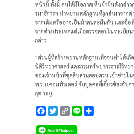
หน้านี้ ทั้งนี้ ตนได้มีโอกาสเห็นผ้าผืนดังกล
รมาธิการฯ นำพยานหลักฐานที่ถูกส่งมาจาก
จากเดิมหรืออาจเป็นผ้าคนละผืนกัน และชื่อที่
จากต่างประเทศแต่เมื่อตรวจสอบในทะเบีย
กล่าว
“ส่วนผู้ที่สร้างพยานหลักฐานเท็จจนทำให้
นิติวิทยาศาสตร์ และกรมทรัพยากรธรณีวิทยา
ของเจ้าหน้าที่ชุดสืบสวนสอบสวน เข้าข่ายใ
พ.ร.บ.คอมพิวเตอร์ กับบุคคลที่เกี่ยวข้องกั
ฤต​ ระบุ.
F
T
C
Li
S
ac
wi
o
n
h
e
tt
p
e
ar