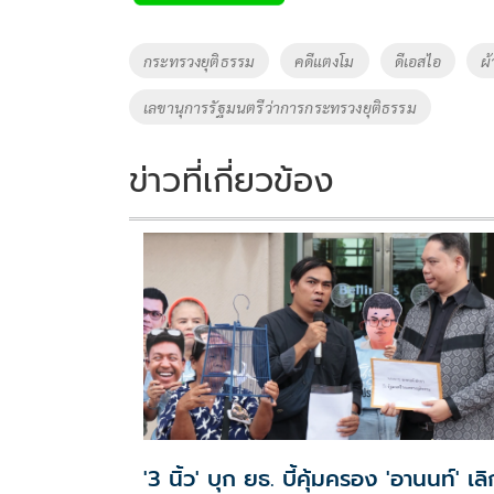
b
er
y
e
o
Li
Tags
กระทรวงยุติธรรม
คดีแตงโม
ดีเอสไอ
ผ
o
n
เลขานุการรัฐมนตรีว่าการกระทรวงยุติธรรม
k
k
ข่าวที่เกี่ยวข้อง
'3 นิ้ว' บุก ยธ. บี้คุ้มครอง 'อานนท์' เลิ