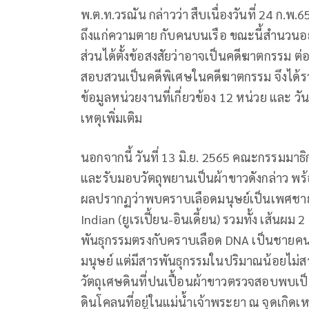
พ.ต.ท.วรณัน​ กล่าวว่า​ สืบเนื่องวันที่​ 24 ก.
ถึงแก่ความตาย กับคนบนเรือ​ ขณะนี้สำนวน
ส่วนได้ตั้งข้อสงสัยว่าอาจเป็นคดีฆาตกรรม​ ต่อมา
สอบสวนเป็นคดีพิเศษในคดีฆาตกรรม​ จึงได้ร
ข้อมูลหน่วยงานที่เกี่ยวข้อง​ 12 หน่วย​ และ​ ว
เหตุเพิ่มเติม
นอกจากนี้​ วันที่​ 13 มิ.ย. 2565 คณะกรรมมาธิ
และรับมอบวัตถุพยานเป็นผ้าขาวดังกล่าว​ พร
ผลปรากฏ​ว่า​พบคราบเลือดมนุษย์เป็นเพศชาย​ สา
Indian (ยูเรเปี้ยน-อินเดี้ยน)​ รวมทั้ง​ เส้น
พันธุกรรมตรงกับคราบเลือด DNA เป็นชายคน
มนุษย์ แต่มีสารพันธุกรรมในปริมาณน้อยไม่ส
วัตถุเศษดินที่ปนเปื้อนผ้าขาวตรวจสอบพบเป
ดินโคลนที่อยู่ในแม่น้ำเจ้าพระยา​ ณ​​ จุดเกิด