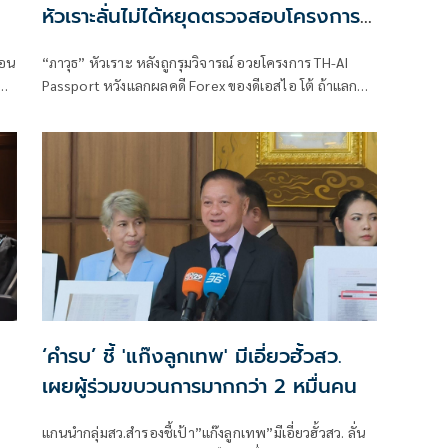
หัวเราะลั่นไม่ได้หยุดตรวจสอบโครงการ
AI แลกจบคดี
วอน
“ภาวุธ” หัวเราะ หลังถูกรุมวิจารณ์ อวยโครงการ TH-AI
Passport หวังแลกผลคดี Forex ของดีเอสไอ โต้ ถ้าแลกผล
ราย
คดีได้คงไม่มายืนอยู่ตรงนี้ รับลดบทบาทตรวจสอบ เหตุติด
ภารกิจงานประชุมคณะอนุฯหลายชุด เผยยังมีเพื่อน
สส.รายอื่นของพรรคประชาชน รับผิดชอบโดยตรงอยู่แล้ว
‘คำรบ’ ชี้ 'แก๊งลูกเทพ' มีเอี่ยวฮั้วสว.
เผยผู้ร่วมขบวนการมากกว่า 2 หมื่นคน
แกนนำกลุ่มสว.สำรองชี้เป้า”แก๊งลูกเทพ”มีเอี่ยวฮั้วสว. ลั่น