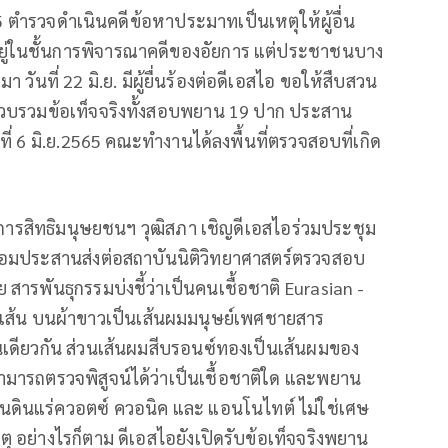
พ.65 ตำรวจดำเนินคดีข้อหา​ประมาทเป็นเหตุให้ผู้อื่น
อยู่ในชั้นการพิจารณาคดีของอัยการ แต่ประชาชนบาง
​ วันที่​ 22 มิ.ย. มีผู้ยื่นร้องต่อดีเอสไอ ขอให้สืบสวน
วบรวมข้อเท็จจริงทั้งสอบพยาน​ 19 ปาก ประสาน
ันที่​ 6 มิ.ย.2565 คณะทำงานได้ลงพื้นที่ตรวจสอบที่เกิด
การสิทธิมนุษยชน​ฯ​ วุฒิสภา​ เชิญดีเอสไอร่วมประชุม​
้อมประสานส่งต่อสถาบันนิติวิทยาศาสตร์​ตรวจสอบ​
รพันธุกรรม​บ่งชี้ว่าเป็นคนเชื้อชาติ​ Eurasian -​
ผม​ 2 เส้น​ บนผ้าขาวเป็นเส้นผมมนุษย์เพศชายสาร
เดียวกัน ส่วนเส้นผมสีบรอนซ์ทองเป็นเส้นผมของ
ามารถตรวจพิสูจน์ได้ว่าเป็นเชื้อชาติใด และพยาน
็นดินแร่ควอตซ์ ควอนิค และ แอนโนไทต์ ไม่ใช่เศษ
เหตุ อย่างไรก็ตาม ดีเอสไอยังเปิดรับข้อเท็จจริงพยาน