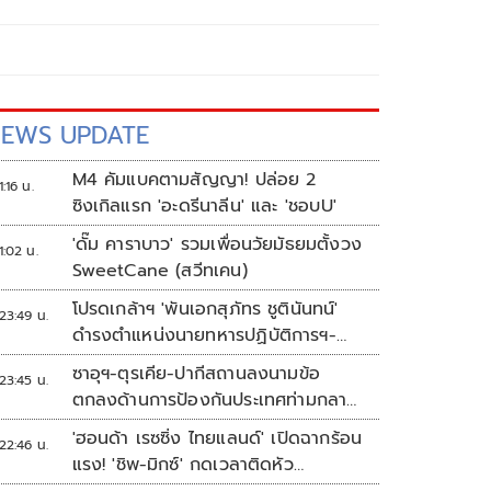
EWS UPDATE
M4 คัมแบคตามสัญญา! ปล่อย 2
1:16 น.
ซิงเกิลแรก 'อะดรีนาลีน' และ 'ชอบU'
'ดั๊ม คาราบาว' รวมเพื่อนวัยมัธยมตั้งวง
1:02 น.
SweetCane (สวีทเคน)
โปรดเกล้าฯ 'พันเอกสุภัทร ชูตินันทน์'
23:49 น.
ดำรงตำแหน่งนายทหารปฏิบัติการฯ-
พระราชทานยศ 'พลตรี'
ซาอุฯ-ตุรเคีย-ปากีสถานลงนามข้อ
23:45 น.
ตกลงด้านการป้องกันประเทศท่ามกลาง
สงครามในภูมิภาค
'ฮอนด้า เรซซิ่ง ไทยแลนด์' เปิดฉากร้อน
22:46 น.
แรง! 'ชิพ-มิกซ์' กดเวลาติดหัว