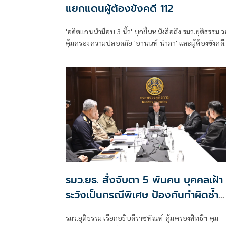
แยกแดนผู้ต้องขังคดี 112
'อดีตแกนนำม็อบ 3 นิ้ว' บุกยื่นหนังสือถึง รมว.ยุติธรรม 
คุ้มครองความปลอดภัย 'อานนท์ นำภา' และผู้ต้องขังคดี
การเมือง หลังส่งจดหมายร้องหวั่นถูกแยกแดนเสี่ยงอันต
รมว.ยธ. สั่งจับตา 5 พันคน บุคคลเฝ้า
ระวังเป็นกรณีพิเศษ ป้องกันทำผิดซ้ำ
หลังพ้นโทษ ลดความเสี่ยงเกิดเหตุร้าย
รมว.ยุติธรรม เรียกอธิบดีราชทัณฑ์-คุ้มครองสิทธิฯ-คุม