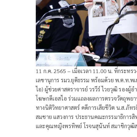
11 ก.ค. 2565 – เมื่อเวลา​ 11.00 น.​ ที่กระทรวง
เลขานุการ รมว.ยุติธรรม พร้อมด้วย พ.ต.ท.พ
ไอ) ผู้ช่วยศาสตราจารย์ วรวีร์ ไวยวุฒิ รองผู้
โฆษกดีเอสไอ ร่วมแถลงผลการตรวจวัตถุพยาน​ผ้
ทางนิติวิทยาศาสตร์​ คดี​การเสียชีวิต​ น.ส.ภัทร
สมชาย แสวงการ ประธานคณะกรรมาธิการสิทธิ
และคุณหญิงพรทิพย์ โรจนสุนันท์ สมาชิกวุฒิส