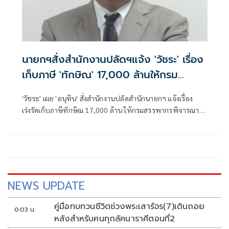
นายกฯสั่งสำนักงานปลัดฯแจ้ง 'วัชระ' เรื่อง
เก็บภาษี 'ทักษิณ' 17,000 ล้านให้กรม
สรรพากรแล้ว
'วัชระ' เผย 'อนุทิน' สั่งสำนักงานปลัดสำนักนายกฯ แจ้งเรื่อง
เร่งรัดเก็บภาษีทักษิณ 17,000 ล้าน ให้กรมสรรพากรพิจารณา
แล้ว บี้ 'ทักษิณ' ทำตามคำพิพากษาคนจะชื่นชมว่ามีเกียรติ
เคารพกฎหมาย
NEWS UPDATE
คู่มือทบทวนชีวิตช่วงพระเสาร์จร(7)เดินถอย
0:03 น.
หลังสำหรับคนทุกลัคนาราศีตอนที่2