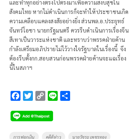
และทำทุกอย่างตรงไปตรงมาเพื่อความสงบสุขใน
สังคมไทย หากไม่ดำเนินการก็จะทำให้ประชาชนเกิด
ความเคลือบแคลงสงสัยอย่างยิ่ง ส่วนพล.อ.ประยุทธ์
จันทร์โอชา นายกรัฐมนตรี ควรรีบดำเนินการเรื่องจีน
สีเทาเป็นวาระแห่งชาติ และทราบว่าพรรคฝ่ายค้าน
กำลังเตรียมอภิปรายไม่ไว้วางใจรัฐบาลในเรื่องนี้ จึง
ต้องรีบตั้งกก.สอบสวนก่อนพรรคฝ่ายค้านจะแฉเรื่อง
นี้ในสภาฯ
F
T
C
Li
S
ac
wi
o
n
h
e
tt
p
e
ar
b
er
y
e
o
Li
Tags
การฟอกเงิน
คดีตู้ห่าว
นายวัชระ เพชรทอง