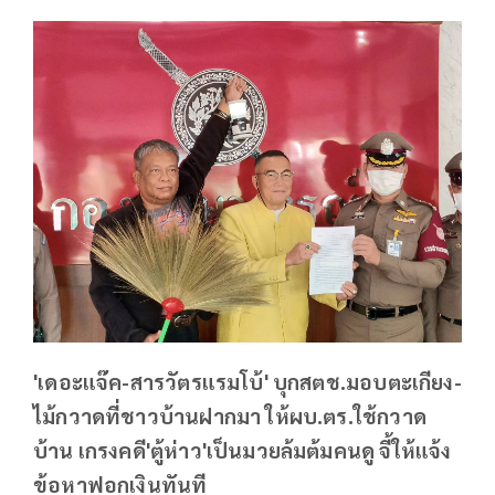
'เดอะแจ๊ค-สารวัตรแรมโบ้' บุกสตช.มอบตะเกียง-
ไม้กวาดที่ชาวบ้านฝากมา ให้ผบ.ตร.ใช้กวาด
บ้าน เกรงคดี'ตู้ห่าว'เป็นมวยล้มต้มคนดู จี้ให้แจ้ง
ข้อหาฟอกเงินทันที