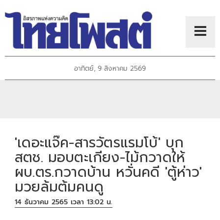
อาทิตย์, 9 สิงหาคม 2569
'เดอะแจ๊ค-สารวัตรแรมโบ้' บุก
สตช. มอบตะเกียง-ไม้กวาดให้
ผบ.ตร.กวาดบ้าน หวั่นคดี 'ตู้ห่าว'
มวยล้มต้มคนดู
14 ธันวาคม 2565 เวลา 13:02 น.