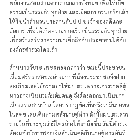
พนักงานสอบสวนจากส่วนกลางทั้งหมด เพื่อให้เกิด
ความเป็นธรรมกับทุกฝ่าย และเมื่อสอบสวนเสร็จแล้ว
ให้รีบนำสำนวนประสานกับป.ป.ช.เจ้าของคดีและ
อัยการ เพื่อให้เกิดความรวดเร็ว เป็นธรรมกับทุกฝ่าย
เพื่อสร้างศรัทธาความน่าเชื่อถือกับประชาชนให้กับ
องค์กรตำรวจโดยเร็ว
ด้านนายวัชระ เพชรทอง กล่าวว่า ขณะนี้ประชาชน
เสื่อมศรัทธาสตช.อย่างมาก พี่น้องประชาชนจึงฝาก
ตะเกียงและไม้กวาดมาให้ผบ.ตร.เพราะเกรงว่าคดีตู้
ห่าวอาจเป็นมวยล้มต้มคนดู จึงต้องออกมาเป็นปาก
เสียงแทนชาวบ้าน โดยปรากฏข้อเท็จจริงว่ามีนายพล
ในสตช.เคยเดินตามหลังนายตู้ห่าว ดังนั้นผบ.ตร.ควร
ถามในที่ประชุมว่ามีใครบ้างให้ยกมือขึ้น วันนี้ตำรวจ
ต้องแจ้งข้อหาฟอกเงินดำเนินคดีกับนายตู้ห่าวทันที