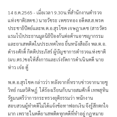
14 ธ.ค.2565 - เมื่อเวลา 9.30น.ที่สำนักงานตำรวจ
แห่งชาติ(สตช.) นายวัชระ เพชรทอง อดีตส.ส.พรค
ประชาธิปัตย์และพ.ต.อ.สุรโชค เจษฎาเดช (สารวัตร
แรมโบ้)ประธานมูลนิธิป้องกันต่อต้านอาชญากรรม
และยาเสพติดในประเทศไทย ยื่นหนังสือถึง พล.ต.อ.
ดำรงศักดิ์ กิตติประภัสร์ ผู้บัญชาการตํารวจแห่งชาติ
(ผบ.ตร.)ขอให้สั่งการและเร่งรัดการดำเนินคดี นาย
ห่าว เจ๋อ ตู้
พ.ต.อ.สุรโชค กล่าวว่า หลังจากที่ทราบข่าวจากนายชู
วิทย์ กมลวิศิษฎ์ ได้ร้องเรียนกับนายสมศักดิ์ เทพสุทิน
รัฐมนตรีว่าการกระทรวงยุติธรรมว่า พนักงาน
สอบสวนผู้ทำคดีไม่ได้แจ้งข้อหาฟอกเงิน จึงรู้สึกตกใจ
มาก เพราะในคดียาเสพติดทุกคดีที่ทำอยู่ กฎหมาย