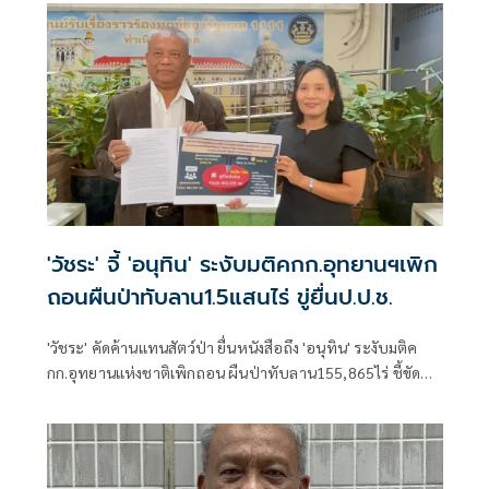
'วัชระ' จี้ 'อนุทิน' ระงับมติคกก.อุทยานฯเพิก
ถอนผืนป่าทับลาน1.5แสนไร่ ขู่ยื่นป.ป.ช.
'วัชระ' คัดค้านแทนสัตว์ป่า ยื่นหนังสือถึง 'อนุทิน' ระงับมติค
กก.อุทยานแห่งชาติเพิกถอน ผืนป่าทับลาน155,865ไร่ ชี้ขัด
แย้งวัตถุประสงค์ในการรักษาทรัพยากรธรรมชาติ เล็งยื่น
ปปช.สอบทั้งครม.