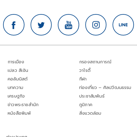
การเมือง
กรองสถานการณ์
เปลว สีเงิน
วาไรตี้
คอลัมนิสต์
กีฬา
บทความ
ท่องเที่ยว – ศิลปวัฒนธรรม
เศรษฐกิจ
ประชาสัมพันธ์
ข่าวพระราชสำนัก
ภูมิภาค
หนังสือพิมพ์
สิ่งแวดล้อม