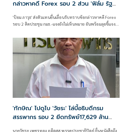
กล่าวหาคดี Forex รอบ 2 ส่วน 'ฟิล์ม รัฐ
ภูมิ' ยังเงียบ
'ป้อม ภาวุธ' ส่งตัวแทนยื่นเลื่อนรับทราบข้อกล่าวหาคดี Forex
รอบ 2 ติดประชุม กมธ.-แจงยังไม่เห็นหมาย ยันพร้อมลุยชี้แจง ดี
เอสไอ 3 ส.ค.นี้ ส่วน 'ฟิล์ม รัฐภูมิ' ยังเงียบ ไร้การติดต่อขอเลื่อน
หมายเรียกครั้งแรก
'ทักษิณ' ไปดูไบ 'วัชระ' ไล่บี้อธิบดีกรม
สรรพากร รอบ 2 ยึดทรัพย์17,629 ล้าน
ตามคำพิพากษา
นายวัชระ เพชรทอง อดีตสส.พรรคประชาธิปัตย์ ยื่นหนังสือถึง