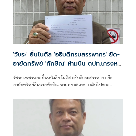
'วัชระ' ยื่นโนติส 'อธิบดีกรมสรรพากร' ยึด-
อายัดทรัพย์ 'ทักษิณ' ห้ามบิน ตปท.เกรงหนี้
สูญ
วัชระ เพชรทอง ยื่นหนังสือ โนติส อธิบดีกรมสรรพากร ยึด-
อายัดทรัพย์สินนายทักษิณ-ขายทอดตลาด-ระงับไปต่าง
ประเทศด่วนที่สุด