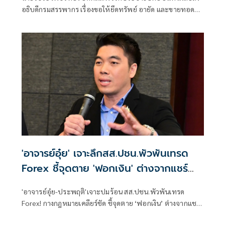
อธิบดีกรมสรรพากร เรื่องขอให้ยึดทรัพย์ อายัด และขายทอด
ตลาดทรัพย์สินของนายทักษิณ ชินวัตร (ฉบับที่ ๒)
'อาจารย์อุ๋ย' เจาะลึกสส.ปชน.พัวพันเทรด
Forex ชี้จุดตาย 'ฟอกเงิน' ต่างจากแชร์
ลูกโซ่ Forex-3D
'อาจารย์อุ๋ย-ประพฤติ'เจาะปมร้อน สส.ปชน.พัวพันเทรด
Forex! กางกฎหมายเคลียร์ชัด ชี้จุดตาย ‘ฟอกเงิน’ ต่างจากแชร์
ลูกโซ่ Forex-3D อย่างไร