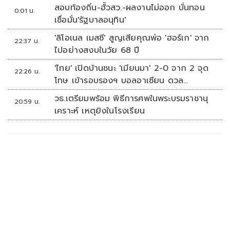
สอบท้องถิ่น-ฮั้วสว.-ผลงานไม่ออก บั่นทอน
0:01 น.
เชื่อมั่น'รัฐบาลอนุทิน'
'ลิโอเนล เมสซี' สูญเสียคุณพ่อ 'ฮอร์เก' จาก
22:37 น.
ไปอย่างสงบในวัย 68 ปี
'ไทย' เปิดบ้านชนะ 'เมียนมา' 2-0 จาก 2 จุด
22:26 น.
โทษ เข้ารอบรองฯ บอลอาเซียน ดวล
'สิงคโปร์'
วธ.เตรียมพร้อม พิธีการศพในพระบรมราชานุ
20:59 น.
เคราะห์ เหตุยิงในโรงเรียน