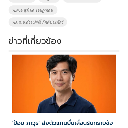
o
n
พ.ต.อ.สุรโชค เจษฎาเดช
k
k
พล.ต.อ.ดำรงศักดิ์ กิตติประภัสร์
ข่าวที่เกี่ยวข้อง
'ป้อม ภาวุธ' ส่งตัวแทนยื่นเลื่อนรับทราบข้อ