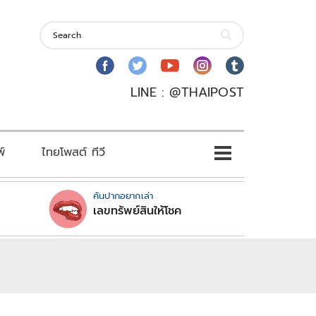
LINE : @THAIPOST
พ์
ไทยโพสต์ ทีวี
คันปากอยากเล่า
เลขทรัพย์สินให้โชค