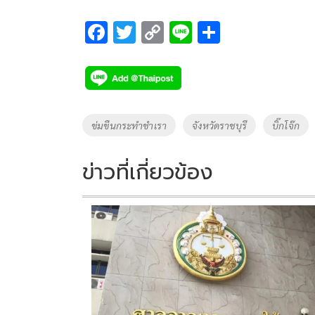
F
T
C
Li
S
ac
wi
o
n
h
e
tt
p
e
ar
b
er
y
e
o
Li
Tags
ข่มขืนกระทำชำเรา
จังหวัดราชบุรี
บิ๊กโจ๊ก
o
n
k
k
ข่าวที่เกี่ยวข้อง