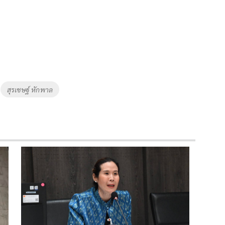
สุรเชษฐ์ หักพาล