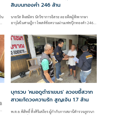
สินบนทองคำ 246 ล้าน
ป็น
นายวัส ติงสมิตร นักวิชาการอิสระ ละอดีตผู้พิพากษา
นัด
อาวุโสในศาลฎีกา โพสต์ข้อความผ่านเฟซบุ๊กทองคำ 246
ี่
บาท กับบททดสอบของรัฐไทย: เมื่อผู้ปราบโกงถูกกล่าวหา
ว่ารับสินบนเสียเอง
บุกรวบ 'หมอดูตำราเขมร' ลวงขยี้สวาท
สาวแก้ดวงความรัก สูญเงิน 1.7 ล้าน
ติ
246
พ.ต.อ.พิสิทธิ์ ตั้งศิริเสถียร ผู้กำกับการสถานีตำรวจภูธรนา