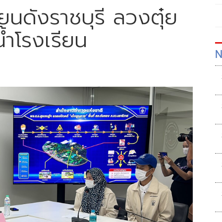
ยนดังราชบุรี ลวงตุ๋ย
้ำโรงเรียน
N