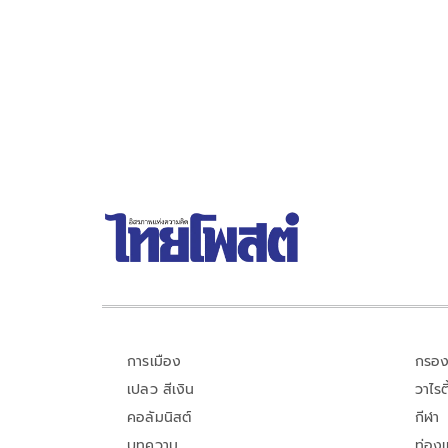
บาท ล้มคดีเว็บพนันออนไลน์
การเมือง
กรอง
เปลว สีเงิน
วาไรตี
คอลัมนิสต์
กีฬา
บทความ
ท่อง