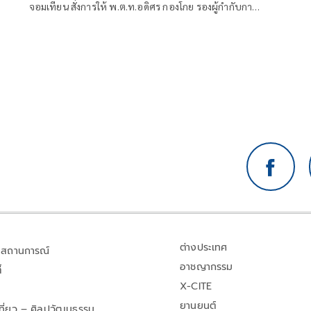
จอมเทียน สั่งการให้ พ.ต.ท.อดิศร กองโกย รองผู้กำกับการ
สืบสวน สภ.นาจอมเทียน พร้อมด้วย ร.ต.อ.จำนงค์ สารชาติ
รอง สว.สส.สภ.นาจอมเทียน นำกำลังเจ้าหน้าที่ชุดสืบสวน
เข้าปฏิบัติการตามหมายจับศาลจังหวัดพัทยา ที่
260/2569 ลงวันที่ 22 พฤษภาคม 2569 จับกุม นายบุญญ
ฤทธิ์ ทองใบ อายุ 65 ปี
ต่างประเทศ
สถานการณ์
อาชญากรรม
้
X-CITE
ยานยนต์
เที่ยว – ศิลปวัฒนธรรม