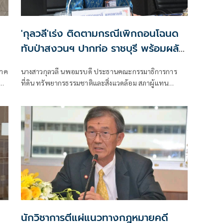
'กุลวลี'เร่ง ติดตามกรณีเพิกถอนโฉนด
ทับป่าสงวนฯ ปากท่อ ราชบุรี พร้อมผลัก
ดันบริหารพื้นที่ยึดคืนเพื่อประโยชน์ส่วน
ภาค
นางสาวกุลวลี นพอมรบดี ประธานคณะกรรมาธิการการ
รวม
ที่ดิน ทรัพยากรธรรมชาติและสิ่งแวดล้อม สภาผู้แทน
ราษฎรได้รับเรื่องร้องเรียนจากนายสมชาย หลวงละ ชาว
อำเภอปากท่อ จังหวัดราชบุรี กรณีการออกโฉนดที่ดินใน
พื้นที่ตำบลทุ่งหลวง อำเภอปากท่อ จังหวัดราชบุรี ซึ่งมีข้อ
กล่าวหาว่าออกทับพื้นที่ป่าสงวนแห่งชาติ และต่อมากรม
ที่ดินได้มีคำสั่งเพิกถอนโฉนดจำนวน 29 แปลง และอยู่
ระหว่างการเพิกถอนอีก 5 แปลง
นักวิชาการตีแผ่แนวทางกฎหมายคดี