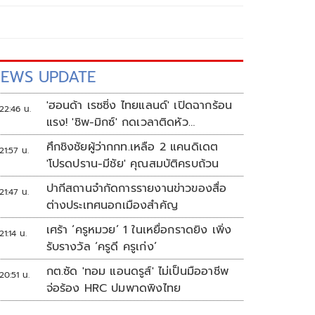
EWS UPDATE
'ฮอนด้า เรซซิ่ง ไทยแลนด์' เปิดฉากร้อน
22:46 น.
แรง! 'ชิพ-มิกซ์' กดเวลาติดหัว
แถว ARRC สนาม 4 ที่มัลดาลิกา
ศึกชิงชัยผู้ว่ากกท.เหลือ 2 แคนดิเดต
21:57 น.
'โปรดปราน-มีชัย' คุณสมบัติครบถ้วน
ปากีสถานจำกัดการรายงานข่าวของสื่อ
21:47 น.
ต่างประเทศนอกเมืองสำคัญ
เศร้า ‘ครูหมวย’ 1 ในเหยื่อกราดยิง เพิ่ง
21:14 น.
รับรางวัล ‘ครูดี ครูเก่ง’
กต.ซัด 'ทอม แอนดรูส์' ไม่เป็นมืออาชีพ
20:51 น.
จ่อร้อง HRC ปมพาดพิงไทย