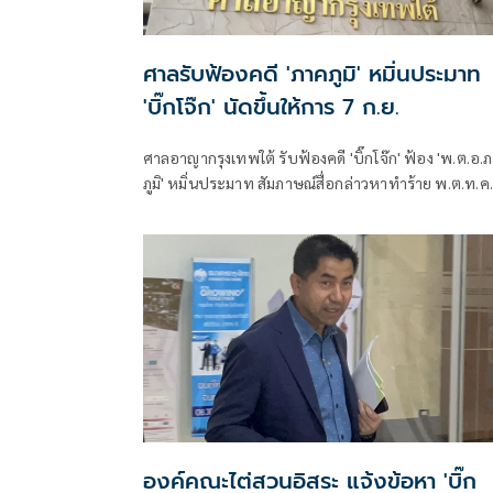
ศาลรับฟ้องคดี 'ภาคภูมิ' หมิ่นประมาท
'บิ๊กโจ๊ก' นัดขึ้นให้การ 7 ก.ย.
ศาลอาญากรุงเทพใต้ รับฟ้องคดี 'บิ๊กโจ๊ก' ฟ้อง 'พ.ต.อ.
ภูมิ' หมิ่นประมาท สัมภาษณ์สื่อกล่าวหาทำร้าย พ.ต.ท.ค
ริษฐ์ นัดสอบคำให้การ 7 ก.ย. 69
องค์คณะไต่สวนอิสระ แจ้งข้อหา 'บิ๊ก