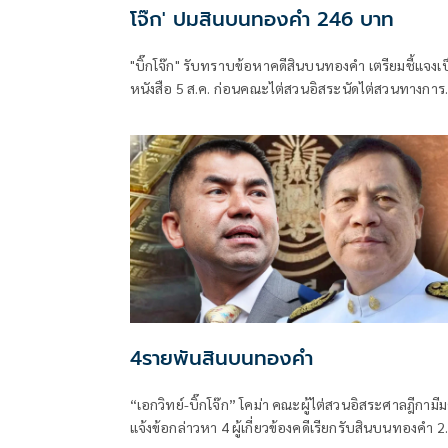
โจ๊ก' ปมสินบนทองคำ 246 บาท
"บิ๊กโจ๊ก" รับทราบข้อหาคดีสินบนทองคำ เตรียมชี้แจงเ
หนังสือ 5 ส.ค. ก่อนคณะไต่สวนอิสระนัดไต่สวนทางการ
แรก 27 ส.ค. จวกทำคดีลักลั่นมูลเหตุเดียวกันดำเนินคดี 2 ท
4รายพันสินบนทองคำ
“เอกวิทย์-บิ๊กโจ๊ก” โคม่า คณะผู้ไต่สวนอิสระศาลฎีกามีม
แจ้งข้อกล่าวหา 4 ผู้เกี่ยวข้องคดีเรียกรับสินบนทองคำ 