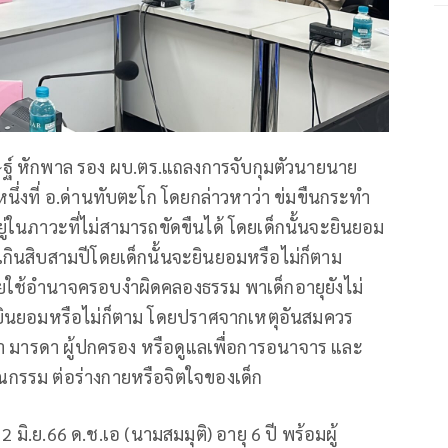
ชษฐ์ หักพาล รอง ผบ.ตร.แถลงการจับกุมตัวนายนาย
หนึ่งที่ อ.ด่านทับตะโก โดยกล่าวหาว่า ข่มขืนกระทำ
ยู่ในภาวะที่ไม่สามารถขัดขืนได้ โดยเด็กนั้นจะยินยอม
เกินสิบสามปีโดยเด็กนั้นจะยินยอมหรือไม่ก็ตาม
ดยใช้อำนาจครอบงำผิดคลองธรรม พาเด็กอายุยังไม่
จะยินยอมหรือไม่ก็ตาม โดยปราศจากเหตุอันสมควร
ิดา มารดา ผู้ปกครอง หรือดูแลเพื่อการอนาจาร และ
กรรม ต่อร่างกายหรือจิตใจของเด็ก
่ 2 มิ.ย.66 ด.ช.เอ (นามสมมุติ) อายุ 6 ปี พร้อมผู้