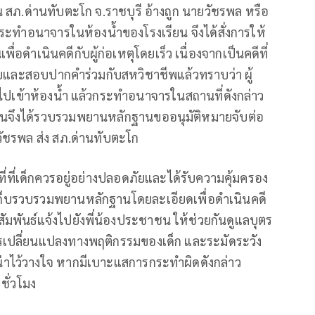
สภ.ด่านทับตะโก จ.ราชบุรี อ้างถูก นายวัชรพล หรือ
ปกระทำอนาจารในห้องน้ำของโรงเรียน จึงได้สั่งการให้
ดำเนินคดีกับผู้ก่อเหตุโดยเร็ว เนื่องจากเป็นคดีที่
ยและสอบปากคำร่วมกับสหวิชาชีพแล้วทราบว่า ผู้
 ไปเข้าห้องน้ำ แล้วกระทำอนาจารในสถานที่ดังกล่าว
อบสวนจึงได้รวบรวมพยานหลักฐานขออนุมัติหมายจับต่อ
ัชรพล ส่ง สภ.ด่านทับตะโก
ที่ที่เด็กควรอยู่อย่างปลอดภัยและได้รับความคุ้มครอง
ก็บรวบรวมพยานหลักฐานโดยละเอียดเพื่อดำเนินคดี
มพันธ์แจ้งไปยังพี่น้องประชาชน ให้ช่วยกันดูแลบุตร
ปลี่ยนแปลงทางพฤติกรรมของเด็ก และระมัดระวัง
าไว้วางใจ หากมีเบาะแสการกระทำผิดดังกล่าว
ชั่วโมง