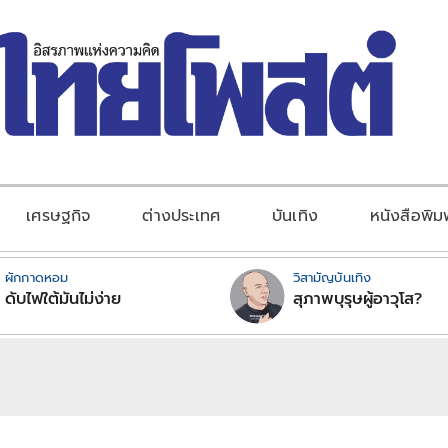
เศรษฐกิจ
ต่างประเทศ
บันเทิง
หนังสือพิม
ผักกาดหอม
วิสามัญบันเทิง
ดับไฟใต้มันไม่ง่าย
สุภาพบุรุษผู้อาวุโส?