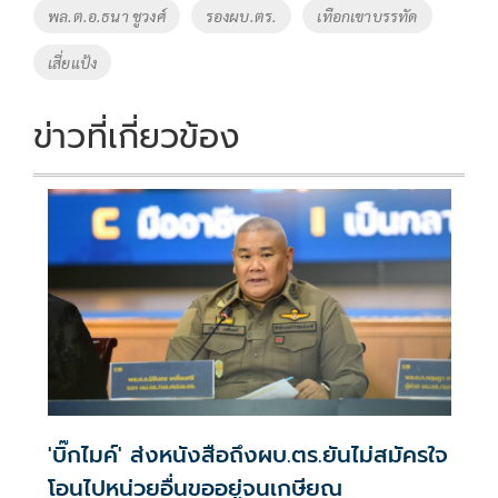
Tags
พล.ต.อ.ธนา ชูวงศ์
รองผบ.ตร.
เทือกเขาบรรทัด
เสี่ยแป้ง
ข่าวที่เกี่ยวข้อง
'บิ๊กไมค์' ส่งหนังสือถึงผบ.ตร.ยันไม่สมัครใจ
โอนไปหน่วยอื่นขออยู่จนเกษียณ