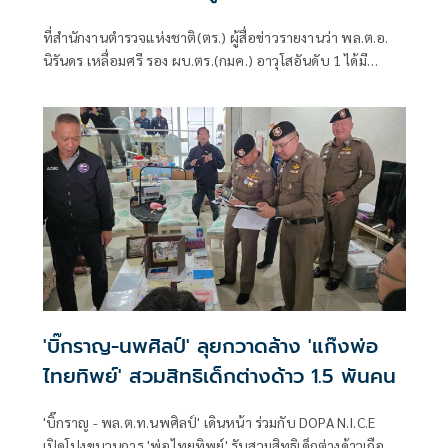
ที่สำนักงานตำรวจแห่งชาติ(ตร.) ผู้สื่อข่าวรายงานว่า พล.ต.อ.
นิรันดร เหลื่อมศรี รอง ผบ.ตร.(กมค.) อาวุโสอันดับ 1 ได้มี
หนังสือบันทึกข้อคว
'บิ๊กราญ-นพศิลป์' ลุยกวาดล้าง 'แก๊งพ่อ
ไทยทิพย์' สวมสิทธิเด็กต่างด้าว 1.5 พันคน
'บิ๊กราญ - พล.ต.ท.นพศิลป์' เดินหน้า ร่วมกับ DOPA N.I.C.E
เปิดโปงขบวนการ 'พ่อไทยทิพย์' รับสวมสิทธิเด็กต่างด้าวเกือบ