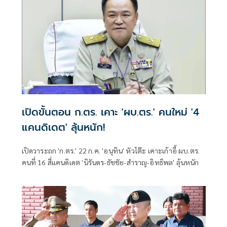
เปิดขั้นตอน ก.ตร. เคาะ 'ผบ.ตร.' คนใหม่ '4
แคนดิเดต' ลุ้นหนัก!
เปิดวาระถก 'ก.ตร.' 22 ก.ค. 'อนุทิน' หัวโต๊ะ เคาะเก้าอี้ ผบ.ตร.
คนที่ 16 สี่แคนดิเดต 'นิรันดร-ธัชชัย-สำราญ-อิทธิพล' ลุ้นหนัก