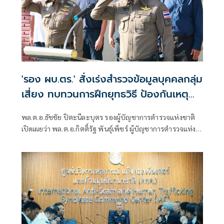
'รอง ผบ.ตร.' สั่งเร่งสำรวจข้อมูลบุคคลกลุ่ม
เสี่ยง ทบทวนการฝึกยุทธวิธี ป้องกันเหตุ
อุกฉกรรจ์
พล.ต.อ.ธัชชัย ปิตะนีละบุตร รองผู้บัญชาการตำรวจแห่งชาติ
เปิดเผยว่า พล.ต.อ.กิตติ์รัฐ พันธุ์เพ็ชร์ ผู้บัญชาการตำรวจแห่ง
ชาติ (ผบ.ตร.) สั่