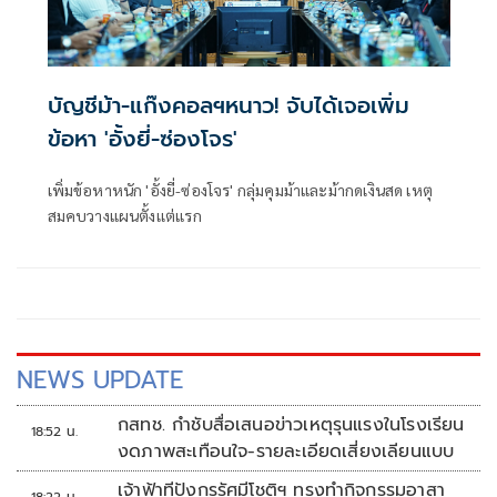
บัญชีม้า-แก๊งคอลฯหนาว! จับได้เจอเพิ่ม
ข้อหา 'อั้งยี่-ซ่องโจร'
เพิ่มข้อหาหนัก 'อั้งยี่-ซ่องโจร' กลุ่มคุมม้าและม้ากดเงินสด เหตุ
สมคบวางแผนตั้งเเต่แรก
NEWS UPDATE
กสทช. กำชับสื่อเสนอข่าวเหตุรุนแรงในโรงเรียน
18:52 น.
งดภาพสะเทือนใจ-รายละเอียดเสี่ยงเลียนแบบ
เจ้าฟ้าทีปังกรรัศมีโชติฯ ทรงทำกิจกรรมอาสา