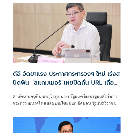
พัฒนาอย่างยั่งยืน แถลงคัดค้านการเยือนไทยอย่างเป็นทางการ
ของพลเอกอาวุโส มิน ออง ไลง์
ดีอี อัดยาแรง ประกาศกระทรวงฯ ใหม่ เร่งส
ปีดฟัน “สแกมเมอร์”เผยปิดกั้น URL เถื่อน
แล้วกว่า 8.8 แสนรายการ
ตามที่นายอนุทิน ชาญวีรกูล นายกรัฐมนตรีและรัฐมนตรีว่าการ
กระทรวงมหาดไทย และนายไชยชนก ชิดชอบ รัฐมนตรีว่าการ
กระทรวงดิจิทัลเพื่อเศรษฐกิจและสังคม ได้มอบนโยบายเร่งรัด
ป้องกันและปราบปรามอาชญากรรมออนไลน์ กระทรวงดีอี