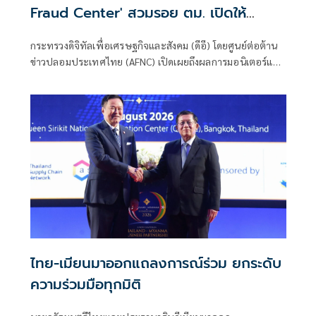
Fraud Center' สวมรอย ตม. เปิดให้
ติดตามรับเงินคืนจาก 'สแกมเมอร์' ระวัง
กระทรวงดิจิทัลเพื่อเศรษฐกิจและสังคม (ดีอี) โดยศูนย์ต่อต้าน
สูญเงิน-ข้อมูลส่วนบุคคล
ข่าวปลอมประเทศไทย (AFNC) เปิดเผยถึงผลการมอนิเตอร์และ
รับแจ้งข่าวปลอม ซึ่งเป็นไปตามนโยบายการป้องกันและแก้ไข
ปัญหาภัยความมั่นคงและภัยทางสังคมของนายไชยชนก ชิดชอบ
รัฐมนตรีว่าการกระทรวงดิจิทัลเพื่อเศรษฐกิจและสังคม (ดีอี)
โดยยกระดับความสำคัญเรื่องการสร้างความตระหนักรู้เท่าทัน
ภัยอาชญากรรมทางเทคโนโลยี ข่าวปลอม และข้อมูลบิดเบือน
ไทย-เมียนมาออกแถลงการณ์ร่วม ยกระดับ
ความร่วมมือทุกมิติ