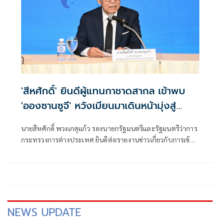
'สีหศักดิ์' ยินดีผู้แทนกาชาดสากล เข้าพบ
'อองซานซูจี' หวังเมียนมาเดินหน้ามุ่งสู่
สันติภาพ
นายสีหศักดิ์ พวงเกตุแก้ว รองนายกรัฐมนตรีและรัฐมนตรีว่าการ
กระทรวงการต่างประเทศ ยินดีต่อรายงานข่าวเกี่ยวกับการเข้า
พบนางออง ซาน ซู จี ของผู้แทนสำนักงานคณะกรรมการกาชาด
ระหว่างประเทศประจำเมียนมา ซึ่งเกิดขึ้นภายหลังการประชุม
อย่างไม่เป็นทางการระหว่างรัฐมนตรีต่างประเทศอ
NEWS UPDATE