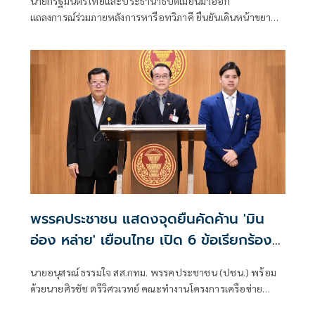
นายกรัฐมนตรีไทยและประธานาธิบดีเมียนมาออก
แถลงการณ์ร่วมภายหลังการหารือทวิภาคี ยืนยันเดินหน้าขยาย
ความร่วมมือด้านความมั่นคง เศรษฐกิจ การค้าชายแดน การ
ปราบปรามอาชญากรรมข้ามชา
พรรคประชาชน แสดงจุดยืนคัดค้าน 'มิน
อ่อง หล่าย' เยือนไทย เปิด 6 ข้อเรียกร้อง
รัฐสภา-รัฐบาล
นายอนุสรณ์ ธรรมใจ สส.กทม. พรรคประชาชน (ปชน.) พร้อม
ด้วยนายศิรชัช ตรีวิศวเวทย์ คณะทำงานโครงการเครือข่าย
ประชาธิปไตยอาเซียนเพื่อสันติภาพ สิทธิมนุษยชน และการ