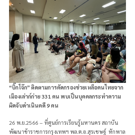
“บิ๊กโจ๊ก” ติดตามการคัดกรองช่วยเหลือคนไทยจาก
เมืองเล่าก์ก่าย 331 คน พบเป็นบุคคลกระทำความ
ผิดจับดำเนินคดี 9 คน
26 พ.ย.2566 – ที่ศูนย์การเรียนรู้มหานคร สถาบัน
พัฒนาข้าราชการกรุงเทพฯ พล.ต.อ.สุรเชษฐ์ หักพาล