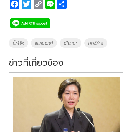
F
T
C
Li
S
ac
wi
o
n
h
e
tt
p
e
ar
b
er
y
e
o
Li
Tags
บิ๊กโจ๊ก
สแกมเมอร์
เมียนมา
เล่าก์ก่าย
o
n
k
k
ข่าวที่เกี่ยวข้อง