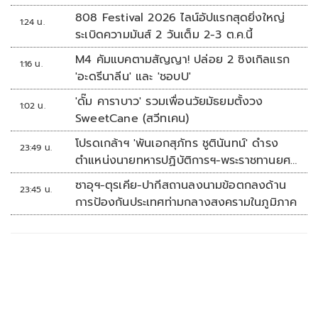
808 Festival 2026 ไลน์อัปแรกสุดยิ่งใหญ่
1:24 น.
ระเบิดความมันส์ 2 วันเต็ม 2-3 ต.ค.นี้
M4 คัมแบคตามสัญญา! ปล่อย 2 ซิงเกิลแรก
1:16 น.
'อะดรีนาลีน' และ 'ชอบU'
'ดั๊ม คาราบาว' รวมเพื่อนวัยมัธยมตั้งวง
1:02 น.
SweetCane (สวีทเคน)
โปรดเกล้าฯ 'พันเอกสุภัทร ชูตินันทน์' ดำรง
23:49 น.
ตำแหน่งนายทหารปฏิบัติการฯ-พระราชทานยศ
'พลตรี'
ซาอุฯ-ตุรเคีย-ปากีสถานลงนามข้อตกลงด้าน
23:45 น.
การป้องกันประเทศท่ามกลางสงครามในภูมิภาค