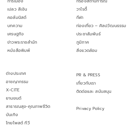
การเมือง
กรองสถานการณ์
เปลว สีเงิน
วาไรตี้
คอลัมนิสต์
กีฬา
บทความ
ท่องเที่ยว – ศิลปวัฒนธรรม
เศรษฐกิจ
ประชาสัมพันธ์
ข่าวพระราชสำนัก
ภูมิภาค
หนังสือพิมพ์
สิ่งแวดล้อม
ต่างประเทศ
PR & PRESS
อาชญากรรม
เกี่ยวกับเรา
X-CITE
ติดต่อและ สนับสนุน
ยานยนต์
สาธารณสุข-คุณภาพชีวิต
Privacy Policy
บันเทิง
ไทยโพสต์ ทีวี