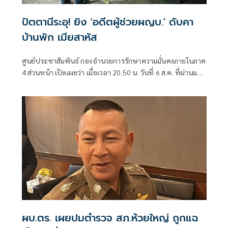
ปัตตานีระอุ! ยิง 'อดีตผู้ช่วยผญบ.' ดับคา
บ้านพัก เมียสาหัส
ศูนย์ประชาสัมพันธ์ กองอำนวยการรักษาความมั่นคงภายในภาค
4 ส่วนหน้า เปิดเผยว่า เมื่อเวลา 20.50 น. วันที่ 6 ส.ค. ที่ผ่านมา
เกิดเหตุคนร้ายไม่ทราบจำนวนใช้อาวุธปืนลอบยิงนายรียะ
อาแว อดีตผู้ช่วยผู้ใหญ่บ้านหมู่ที่ 5
ผบ.ตร. เผยปมตำรวจ สภ.ห้วยใหญ่ ถูกแฉ