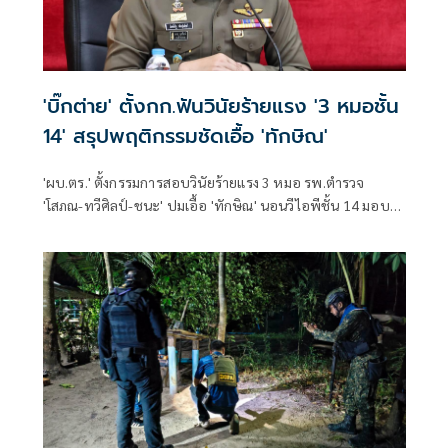
'บิ๊กต่าย' ตั้งกก.ฟันวินัยร้ายแรง '3 หมอชั้น
14' สรุปพฤติกรรมชัดเอื้อ 'ทักษิณ'
'ผบ.ตร.' ตั้งกรรมการสอบวินัยร้ายแรง 3 หมอ รพ.ตำรวจ
'โสภณ-ทวีศิลป์-ชนะ' ปมเอื้อ 'ทักษิณ' นอนวีไอพีชั้น 14 มอบ
หมาย 'พล.ต.อ.อิทธิพล' นั่งประธาน เร่งสรุปโดยเร็ว