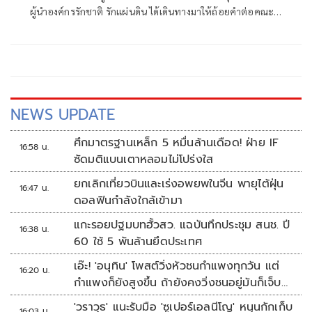
ผู้นำองค์กรรักชาติ รักแผ่นดิน ได้เดินทางมาให้ถ้อยคำต่อคณะ
กรรมการการเลือกตั้ง (กกต.)
NEWS UPDATE
ศึกมาตรฐานเหล็ก 5 หมื่นล้านเดือด! ฝ่าย IF
16:58 น.
ซัดมติแบนเตาหลอมไม่โปร่งใส
ยกเลิกเที่ยวบินและเร่งอพยพในจีน พายุไต้ฝุ่น
16:47 น.
ดอลฟินกำลังใกล้เข้ามา
แกะรอยปฐมบทฮั้วสว. แฉบันทึกประชุม สนช. ปี
16:38 น.
60 ใช้ 5 พันล้านยึดประเทศ
เอ๊ะ! 'อนุทิน' โพสต์วิ่งหัวชนกำแพงทุกวัน แต่
16:20 น.
กำแพงก็ยังสูงขึ้น ถ้ายังคงวิ่งชนอยู่มันก็เจ็บ
หัวอีก
'วราวุธ' แนะรับมือ 'ซูเปอร์เอลนีโญ' หนุนกักเก็บ
16:03 น.