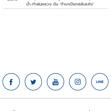
น้ำ-ทำฝนหลวง ดัน 'ทำนาเปียกสลับแห้ง'