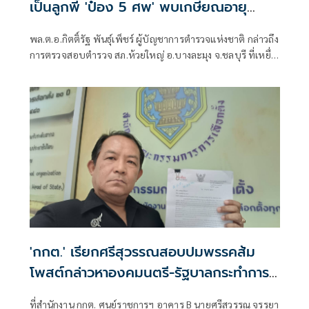
เป็นลูกพี่ 'ป๋อง 5 ศพ' พบเกษียณอายุ
ตั้งแต่ปี 57
พล.ต.อ.กิตติ์รัฐ พันธุ์เพ็ชร์ ผู้บัญชาการตำรวจแห่งชาติ กล่าวถึง
การตรวจสอบตำรวจ สภ.ห้วยใหญ่ อ.บางละมุง จ.ชลบุรี ที่เหยื่อ
ซึ่งถูกนายป๋อง ผู้ต้องหาคดีฆาตกรรม 5 ศพ ข่มขืนและข่มขู่ออก
มาระบุว่า นายป๋องเป็นเด็กเดินยาของตำรวจ สภ.ห้วยใหญ่
'กกต.' เรียกศรีสุวรรณสอบปมพรรคส้ม
โพสต์กล่าวหาองคมนตรี-รัฐบาลกระทำการมิ
บังควร
ที่สำนักงาน กกต. ศูนย์ราชการฯ อาคาร B นายศรีสุวรรณ จรรยา