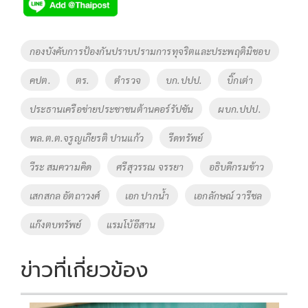
e
tt
p
e
ar
b
er
y
e
o
Li
Tags
กองบังคับการป้องกันปราบปรามการทุจริตและประพฤติมิชอบ
o
n
คปต.
ตร.
ตำรวจ
บก.ปปป.
บิ๊กเต่า
k
k
ประธานเครือข่ายประชาชนต้านคอร์รัปชัน
ผบก.ปปป.
พล.ต.ต.จรูญเกียรติ ปานแก้ว
รีดทรัพย์
วีระ สมความคิด
ศรีสุวรรณ จรรยา
อธิบดีกรมข้าว
เสกสกล อัตถาวงศ์
เอก ปากน้ำ
เอกลักษณ์ วารีชล
แก๊งตบทรัพย์
แรมโบ้อีสาน
ข่าวที่เกี่ยวข้อง