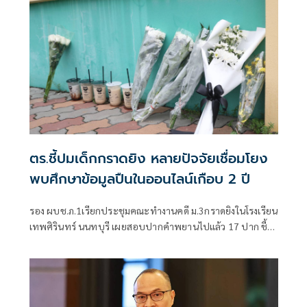
ตร.ชี้ปมเด็กกราดยิง หลายปัจจัยเชื่อมโยง
พบศึกษาข้อมูลปืนในออนไลน์เกือบ 2 ปี
รอง ผบช.ภ.1เรียกประชุมคณะทำงานคดี ม.3กราดยิงในโรงเรียน
เทพศิรินทร์ นนทบุรี เผยสอบปากคำพยานไปแล้ว 17 ปาก ชี้
ชนวนเหตุมาจากหลายปัจจัย ทั้งเรื่องครอบครัว มีปัญหากับ
เพื่อน เสพสื่อโซเชียล พบเคยสั่งซื้อปืนบีบีกันทางออนไลน์มา
โรงเรียนแต่ถูกครูยึด เร่งตรวจสอบมือถือ-คอมพิวเตอร์ โยงเหตุ
สลด