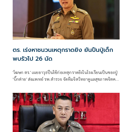
ตร. เร่งหาชนวนเหตุกราดยิง ยันปืนปู่เด็ก
พบรัวไป 26 นัด
'โฆษก ตร.' เผยอาวุธปืนใช้ก่อเหตุกราดยิงในโรงเรียนเป็นของปู่
'บิ๊กต่าย' ส่งแพทย์ รพ.ตำรวจ จัดทีมจิตวิทยาดูแลสุขภาพจิตครู
นักเรียน ผู้ปกครอง