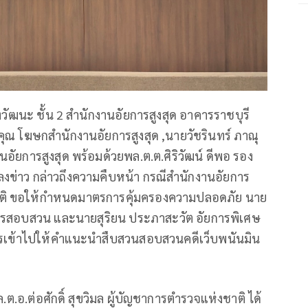
้งวัฒนะ ชั้น 2 สำนักงานอัยการสูงสุด อาคารราชบุรี
ุณ โฆษกสำนักงานอัยการสูงสุด ,นายวัชรินทร์ ภาณุ
อัยการสูงสุด พร้อมด้วยพล.ต.ต.ศิริวัฒน์ ดีพอ รอง
งข่าว กล่าวถึงความคืบหน้า กรณีสำนักงานอัยการ
งชาติ ขอให้กำหนดมาตรการคุ้มครองความปลอดภัย นาย
นการสอบสวน และนายสุริยน ประภาสะวัต อัยการพิเศษ
การเข้าไปให้คำแนะนำสืบสวนสอบสวนคดีเว็บพนันมิน
พล.ต.อ.ต่อศักดิ์ สุขวิมล ผู้บัญชาการตำรวจแห่งชาติ ได้