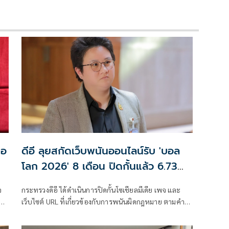
มอ
ดีอี ลุยสกัดเว็บพนันออนไลน์รับ 'บอล
โลก 2026' 8 เดือน ปิดกั้นแล้ว 6.73
แสน URLs
จ
กระทรวงดีอี ได้ดำเนินการปิดกั้นโซเชียลมีเดีย เพจ และ
เว็บไซต์ URL ที่เกี่ยวข้องกับการพนันผิดกฎหมาย ตามคำสั่ง
ศาล และประสานความร่วมมือกับแพลตฟอร์ม ใน
ปีงบประมาณ 2569 ระหว่างวันที่ 1 ตุลาคม 2568 – 31