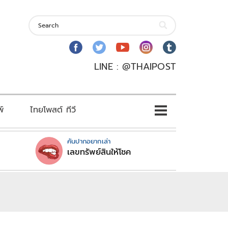
LINE : @THAIPOST
พ์
ไทยโพสต์ ทีวี
คันปากอยากเล่า
เลขทรัพย์สินให้โชค