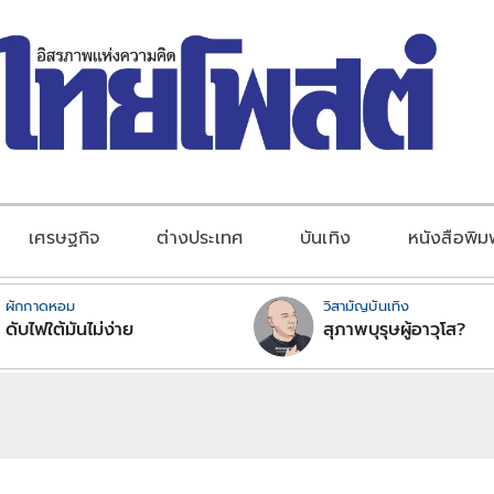
เศรษฐกิจ
ต่างประเทศ
บันเทิง
หนังสือพิม
ผักกาดหอม
วิสามัญบันเทิง
ดับไฟใต้มันไม่ง่าย
สุภาพบุรุษผู้อาวุโส?