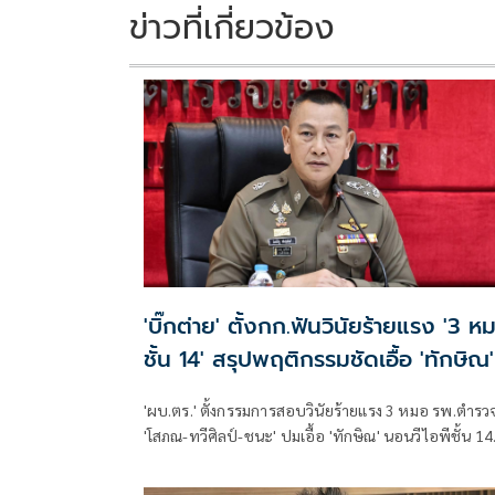
ข่าวที่เกี่ยวข้อง
'บิ๊กต่าย' ตั้งกก.ฟันวินัยร้ายแรง '3 ห
ชั้น 14' สรุปพฤติกรรมชัดเอื้อ 'ทักษิณ'
'ผบ.ตร.' ตั้งกรรมการสอบวินัยร้ายแรง 3 หมอ รพ.ตำรว
'โสภณ-ทวีศิลป์-ชนะ' ปมเอื้อ 'ทักษิณ' นอนวีไอพีชั้น 14
มอบหมาย 'พล.ต.อ.อิทธิพล' นั่งประธาน เร่งสรุปโดยเร็ว