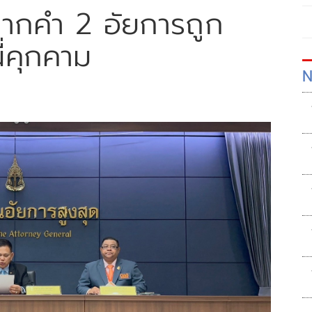
ากคำ 2 อัยการถูก
ี่คุกคาม
N