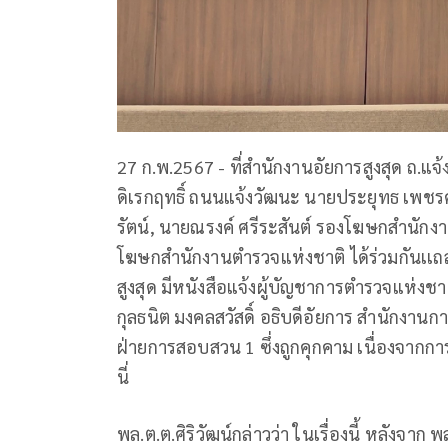
27 ก.พ.2567 - ที่สำนักงานอัยการสูงสุด ถ.แจ
ดิเรกฤทธิ์ ถนนแจ้งวัฒนะ นายประยุทธ เพชรค
รัตน์, นายณรงค์ ศรีระสันต์ รองโฆษกสำนักงาน
โฆษกสำนักงานตำรวจแห่งชาติ ได้ร่วมกันเเถล
สูงสุด มีหนังสือแจ้งผู้บัญชาการตำรวจแห่
กุลธนิต มงคลสวัสดิ์ อธิบดีอัยการ สำนักงา
ฝ่ายการสอบสวน 1 ซึ่งถูกคุกคาม เนื่องจาก
นี่
พล.ต.ต.ศิริวัฒน์กล่าวว่า ในเรื่องนี้ หลังจาก 