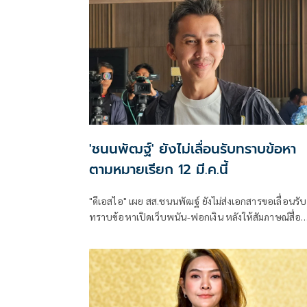
'ชนนพัฒฐ์' ยังไม่เลื่อนรับทราบข้อหา
ตามหมายเรียก 12 มี.ค.นี้
"ดีเอสไอ" เผย สส.ชนนพัฒฐ์ ยังไม่ส่งเอกสารขอเลื่อนรับ
ทราบข้อหาเปิดเว็บพนัน-ฟอกเงิน หลังให้สัมภาษณ์สื่อ
อ้างติดภารกิจประชุมรัฐสภา-จ่อทำเอกสารเเจ้งดีเอสไอ
ขณะที่ “หมายเรียกครั้งที่ 1” กำหนดเดิม พฤหัสบดี 12 มี
เวลา 10 โมง