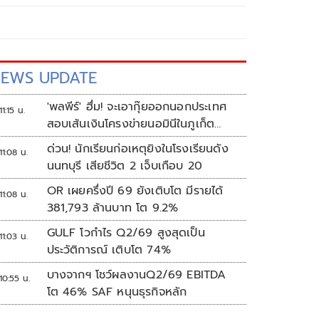
EWS UPDATE
'พลพีร์' ฮึ่ม! จะเอากุ๊ยออกนอกประเทศ
11:15 น.
สอบเส้นเงินโครงข่ายนอมินีในภูเก็ต
กว่า100บริษัท
ด่วน! นักเรียนก่อเหตุยิงในโรงเรียนดัง
11:08 น.
นนทบุรี เสียชีวิต 2 เจ็บเกือบ 20
OR เผยครึ่งปี 69 ยังเติบโต มีรายได้
11:08 น.
381,793 ล้านบาท โต 9.2%
GULF โวกำไร Q2/69 สูงสุดเป็น
11:03 น.
ประวัติการณ์ เติบโต 74%
บางจากฯ โชว์ผลงานQ2/69 EBITDA
10:55 น.
โต 46% SAF หนุนธุรกิจหลัก