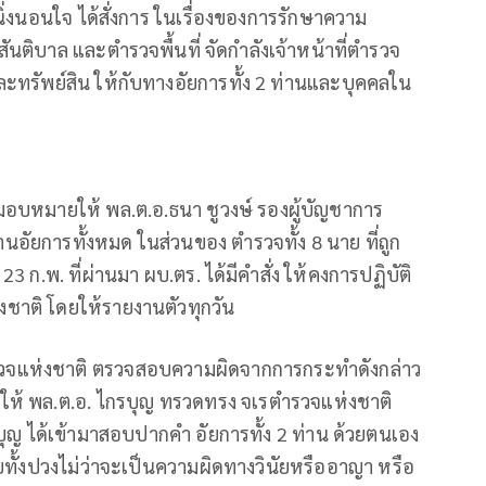
นิ่งนอนใจ ได้สั่งการ ในเรื่องของการรักษาความ
ันติบาล และตำรวจพื้นที่ จัดกำลังเจ้าหน้าที่ตำรวจ
ทรัพย์สิน ให้กับทางอัยการทั้ง 2 ท่านและบุคคลใน
มอบหมายให้ พล.ต.อ.ธนา ชูวงษ์ รองผู้บัญชาการ
ัยการทั้งหมด ในส่วนของ ตำรวจทั้ง 8 นาย ที่ถูก
่ 23 ก.พ. ที่ผ่านมา ผบ.ตร. ได้มีคำสั่ง ให้คงการปฏิบัติ
งชาติ โดยให้รายงานตัวทุกวัน
ำรวจแห่งชาติ ตรวจสอบความผิดจากการกระทำดังกล่าว
ยให้ พล.ต.อ. ไกรบุญ ทรวดทรง จเรตำรวจแห่งชาติ
ุญ ได้เข้ามาสอบปากคำ อัยการทั้ง 2 ท่าน ด้วยตนเอง
หลายทั้งปวงไม่ว่าจะเป็นความผิดทางวินัยหรืออาญา หรือ