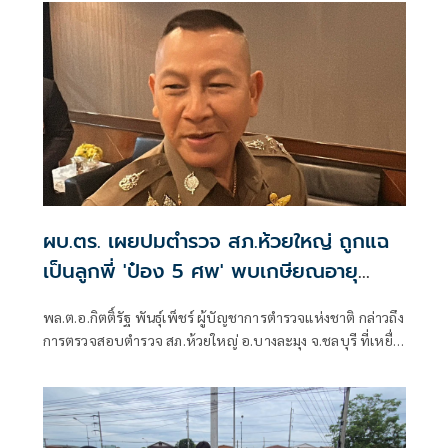
ผบ.ตร. เผยปมตำรวจ สภ.ห้วยใหญ่ ถูกแฉ
เป็นลูกพี่ 'ป๋อง 5 ศพ' พบเกษียณอายุ
ตั้งแต่ปี 57
พล.ต.อ.กิตติ์รัฐ พันธุ์เพ็ชร์ ผู้บัญชาการตำรวจแห่งชาติ กล่าวถึง
การตรวจสอบตำรวจ สภ.ห้วยใหญ่ อ.บางละมุง จ.ชลบุรี ที่เหยื่อ
ซึ่งถูกนายป๋อง ผู้ต้องหาคดีฆาตกรรม 5 ศพ ข่มขืนและข่มขู่ออก
มาระบุว่า นายป๋องเป็นเด็กเดินยาของตำรวจ สภ.ห้วยใหญ่