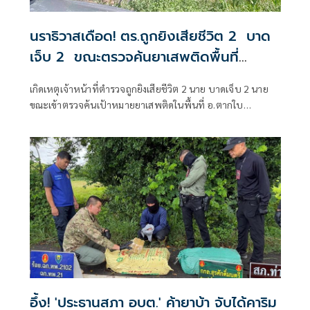
นราธิวาสเดือด! ตร.ถูกยิงเสียชีวิต 2 บาด
เจ็บ 2 ขณะตรวจค้นยาเสพติดพื้นที่
อ.ตากใบ
เกิดเหตุเจ้าหน้าที่ตำรวจถูกยิงเสียชีวิต 2 นาย บาดเจ็บ 2 นาย
ขณะเข้าตรวจค้นเป้าหมายยาเสพติดในพื้นที่ อ.ตากใบ
จ.นราธิวาส
อึ้ง! 'ประธานสภา อบต.' ค้ายาบ้า จับได้คาริม