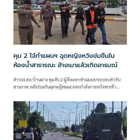
คุม 2 โจ๋ทำแผนฯ ฉุดหญิงหวังข่มขืนใน
ห้องน้ำสาธารณะ อ้างเมาแล้วเกิดอารมณ์
ตำรวจ สภ.บ้านฝาง คุมตัว 2 ผู้ต้องหาทำแผนประกอบคำรับ
สารภาพ หลังร่วมกันฉุดหญิงขณะออกกำลังกายหวังพาเข้า
ห้องน้ำสาธาร