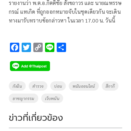
รายงานว่า พ.ต.อ.กิตติชัย สังขถาวร และ นายณพรรษ
กรณ์ แหเกิด ที่ถูกออกหมายจับในชุดเดียวกัน จะเดิน
ทางมารับทราบข้อกล่าวหา ในเวลา 17.00 น. วันนี้
F
T
C
Li
S
ac
wi
o
n
h
e
tt
p
e
ar
b
er
y
e
o
Li
Tags
กังฉิน
ตำรวจ
บ่อน
พนันออนไลน์
สีกากี
o
n
อาชญากรรม
เว็บพนัน
k
k
ข่าวที่เกี่ยวข้อง