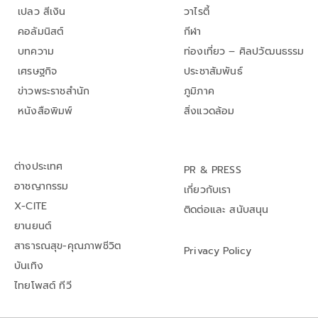
เปลว สีเงิน
วาไรตี้
คอลัมนิสต์
กีฬา
บทความ
ท่องเที่ยว – ศิลปวัฒนธรรม
เศรษฐกิจ
ประชาสัมพันธ์
ข่าวพระราชสำนัก
ภูมิภาค
หนังสือพิมพ์
สิ่งแวดล้อม
ต่างประเทศ
PR & PRESS
อาชญากรรม
เกี่ยวกับเรา
X-CITE
ติดต่อและ สนับสนุน
ยานยนต์
สาธารณสุข-คุณภาพชีวิต
Privacy Policy
บันเทิง
ไทยโพสต์ ทีวี