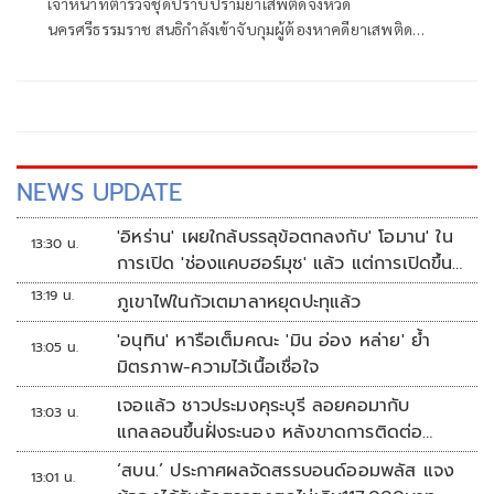
เจ้าหน้าที่ตำรวจชุดปราบปรามยาเสพติดจังหวัด
นครศรีธรรมราช สนธิกำลังเข้าจับกุมผู้ต้องหาคดียาเสพติด
พร้อมตรวจยึดยาบ้าจำนวน 52,000 เม็ด บริเวณหน้าบ้
NEWS UPDATE
'อิหร่าน' เผยใกล้บรรลุข้อตกลงกับ' โอมาน' ใน
13:30 น.
การเปิด 'ช่องแคบฮอร์มุซ' แล้ว แต่การเปิดขึ้น
อยู่กับสหรัฐฯ
13:19 น.
ภูเขาไฟในกัวเตมาลาหยุดปะทุแล้ว
'อนุทิน' หารือเต็มคณะ 'มิน อ่อง หล่าย' ย้ำ
13:05 น.
มิตรภาพ-ความไว้เนื้อเชื่อใจ
เจอแล้ว ชาวประมงคุระบุรี ลอยคอมากับ
13:03 น.
แกลลอนขึ้นฝั่งระนอง หลังขาดการติดต่อ
หลายวัน
‘สบน.’ ประกาศผลจัดสรรบอนด์ออมพลัส แจง
13:01 น.