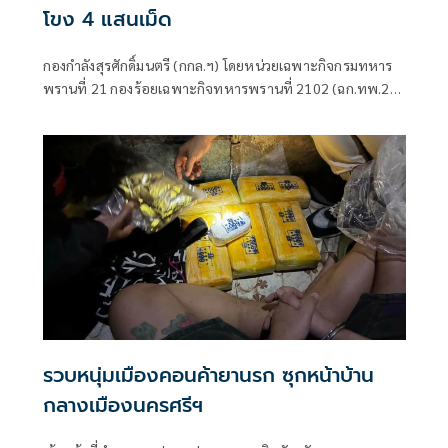
โขง 4 แสนเม็ด
กองกำลังสุรศักดิ์มนตรี (กกล.ฯ) โดยหน่วยเฉพาะกิจกรมทหาร
พรานที่ 21 กองร้อยเฉพาะกิจทหารพรานที่ 2102 (ฉก.ทพ.21
ร้อย.ฉก.ทพ.2102) ต.ไชยบุรี อ.ท่าอุเทน จ.นครพนม
รวบหนุ่มเมืองคอนค้ายานรก ซุกหน้าบ้าน
กลางเมืองนครศรีฯ