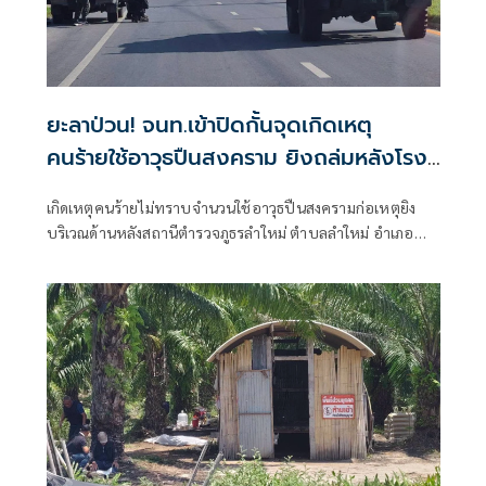
ยะลาป่วน! จนท.เข้าปิดกั้นจุดเกิดเหตุ
คนร้ายใช้อาวุธปืนสงคราม ยิงถล่มหลังโรง
พักลำใหม่
เกิดเหตุคนร้ายไม่ทราบจำนวนใช้อาวุธปืนสงครามก่อเหตุยิง
บริเวณด้านหลังสถานีตำรวจภูธรลำใหม่ ตำบลลำใหม่ อำเภอ
เมืองยะลา จังหวัดยะลา