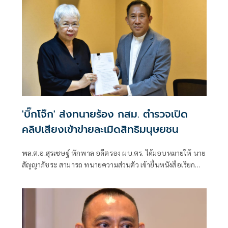
'บิ๊กโจ๊ก' ส่งทนายร้อง กสม. ตำรวจเปิด
คลิปเสียงเข้าข่ายละเมิดสิทธิมนุษยชน
พล.ต.อ.สุรเชษฐ์ หักพาล อดีตรอง ผบ.ตร. ได้มอบหมายให้ นาย
สัญญาภัชระ สามารถ ทนายความส่วนตัว เข้ายื่นหนังสือเรียก
ร้องขอความเป็นธรรมจาก คณะกรรมการสิทธิมนุษยชนแห่ง
ชาติ (กสม.)