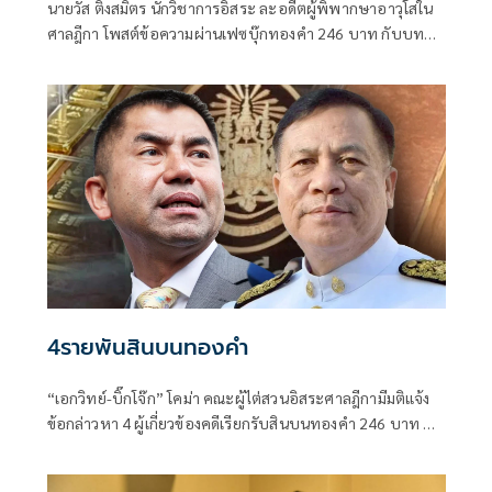
นายวัส ติงสมิตร นักวิชาการอิสระ ละอดีตผู้พิพากษาอาวุโสใน
ศาลฎีกา โพสต์ข้อความผ่านเฟซบุ๊กทองคำ 246 บาท กับบท
ทดสอบของรัฐไทย: เมื่อผู้ปราบโกงถูกกล่าวหาว่ารับสินบนเสีย
เอง
4รายพันสินบนทองคำ
“เอกวิทย์-บิ๊กโจ๊ก” โคม่า คณะผู้ไต่สวนอิสระศาลฎีกามีมติแจ้ง
ข้อกล่าวหา 4 ผู้เกี่ยวข้องคดีเรียกรับสินบนทองคำ 246 บาท ล้ม
คดีเว็บพนันออนไลน์