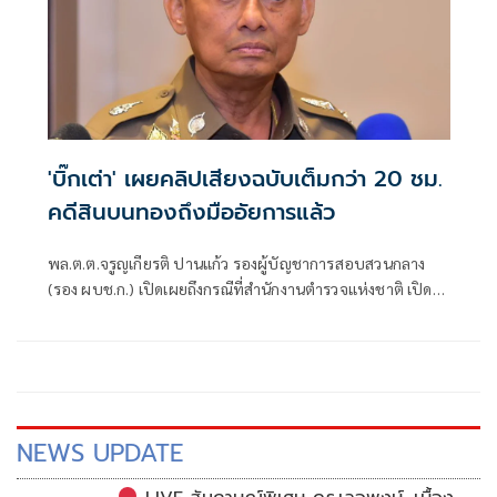
'บิ๊กเต่า' เผยคลิปเสียงฉบับเต็มกว่า 20 ชม.
คดีสินบนทองถึงมืออัยการแล้ว
พล.ต.ต.จรูญเกียรติ ปานแก้ว รองผู้บัญชาการสอบสวนกลาง
(รอง ผบช.ก.) เปิดเผยถึงกรณีที่สำนักงานตำรวจแห่งชาติ เปิด
คลิปคดีสินบนทองคำ 246 บาท ที่ระบุถึง “บิ๊กโจ๊ก” พล.ต.อ.สุร
เชษฐ์ หักพาล อ
NEWS UPDATE