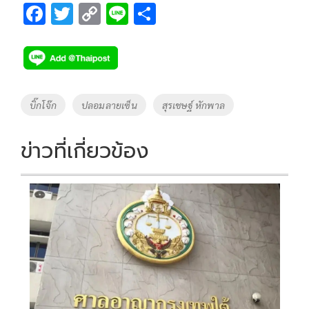
F
T
C
Li
S
ac
wi
o
n
h
e
tt
p
e
ar
b
er
y
e
o
Li
Tags
บิ๊กโจ๊ก
ปลอมลายเซ็น
สุรเชษฐ์ หักพาล
o
n
k
k
ข่าวที่เกี่ยวข้อง