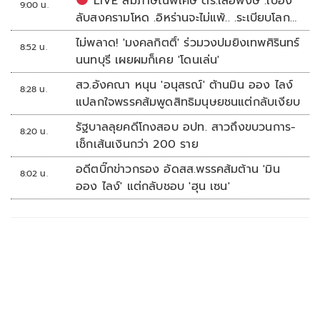
LIVE สัมภาษณ์พิเศษ ดร.เลอพงษ์ .เบื้อง
9:00 น.
ลับสงครามโหด .อิหร่านจะไม่แพ้.. .ระเบียบโลก
ใหม่ในตะวันออกกลาง…. | อิสรภาพแห่งความ
ไม่พลาด! 'มงคลกิตติ์' ร่วมวงปมยิงเทพศิรินทร์
8:52 น.
คิด กับ..สำราญ รอดเพชร
นนทบุรี เผยผมก็เคย 'โดนเล่น'
สว.อังคณา หนุน 'อนุสรณ์' ต้านมิน ออง ไลง์
8:28 น.
แปลกใจพรรคส้มพูดสิทธิมนุษยชนแต่กลับเงียบ
รัฐบาลลุยคดีโกงสอบ อปท. สาวถึงขบวนการ-
8:20 น.
เช็กเส้นเงินกว่า 200 ราย
อดีตบิ๊กข่าวกรอง อัดสส.พรรคส้มต้าน 'มิน
8:02 น.
ออง ไลง์' แต่กลับชอบ 'ฮุน เซน'