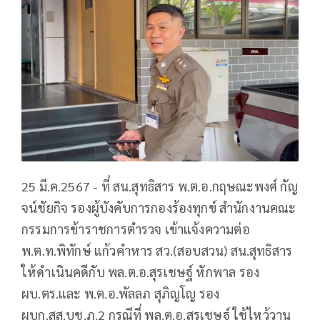
25 มี.ค.2567 - ที่ สน.สุทธิสาร พ.ต.อ.กฤษณะพงศ์ กัญ
จน์ชัยกิจ รองผู้บังคับการกองร้องทุกข์ สำนักงานคณะ
กรรมการข้าราชการตำรวจ เข้าแจ้งความต่อ
พ.ต.ท.พิทักษ์ แก้วคำหาร สว.(สอบสวน) สน.สุทธิสาร
ให้ดำเนินคดีกับ พล.ต.อ.สุรเชษฐ์ หักพาล รอง
ผบ.ตร.และ พ.ต.อ.พัลลภ สุภิญโญ รอง
ผบก.สส.บช.ภ.2 กรณีที่ พล.ต.อ.สุรเชษฐ์ ใช้ไหว้วาน