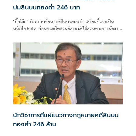
ปมสินบนทองคำ 246 บาท
"บิ๊กโจ๊ก" รับทราบข้อหาคดีสินบนทองคำ เตรียมชี้แจงเป็น
หนังสือ 5 ส.ค. ก่อนคณะไต่สวนอิสระนัดไต่สวนทางการนัดแรก
27 ส.ค. จวกทำคดีลักลั่นมูลเหตุเดียวกันดำเนินคดี 2 ที่
นักวิชาการตีแผ่แนวทางกฎหมายคดีสินบน
ทองคำ 246 ล้าน