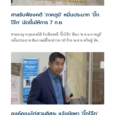
ศาลรับฟ้องคดี 'ภาคภูมิ' หมิ่นประมาท 'บิ๊ก
โจ๊ก' นัดขึ้นให้การ 7 ก.ย.
ศาลอาญากรุงเทพใต้ รับฟ้องคดี 'บิ๊กโจ๊ก' ฟ้อง 'พ.ต.อ.ภาคภูมิ'
หมิ่นประมาท สัมภาษณ์สื่อกล่าวหาทำร้าย พ.ต.ท.คริษฐ์ นัด
สอบคำให้การ 7 ก.ย. 69
องค์คณะไต่สวนอิสระ แจ้งข้อหา 'บิ๊กโจ๊ก'